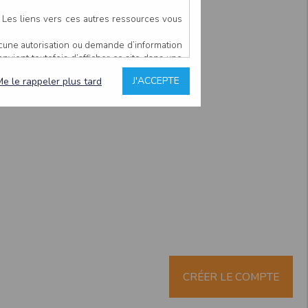
. Les liens vers ces autres ressources vous
ucune autorisation ou demande d’information
convient toutefois d’afficher ce site dans une
u’il estime non conforme à l’objet du site
J'ACCEPTE
Me le rappeler plus tard
es comme étant fiables.
rs typographiques.
n sur ce site.
ent avoir fait l’objet de mises à jour. En
teur en prend connaissance.
de l’utilisateur, qui assume la totalité des
ernier.
e l’interprétation ou de l’utilisation des
 événement hors du contrôle de l’EDITEUR, et
des services.
sions et des performances en terme de temps