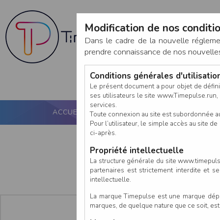
Modification de nos conditio
Dans le cadre de la nouvelle réglem
prendre connaissance de nos nouvelles c
Conditions générales d'utilisati
Le présent document a pour objet de défini
ses utilisateurs le site www.Timepulse.run, e
services.
ACCUEIL
PUCE ACTIVE
NOS SERVICES
Toute connexion au site est subordonnée a
Pour l’utilisateur, le simple accès au site
ci-après.
Propriété intellectuelle
La structure générale du site www.timepulse
partenaires est strictement interdite et 
intellectuelle.
La marque Timepulse est une marque déposé
marques, de quelque nature que ce soit, es
En tant que :