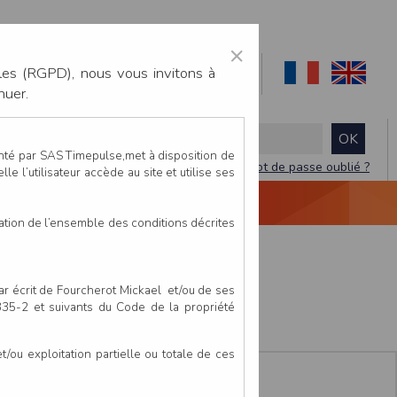
×
les (RGPD), nous vous invitons à
nuer.
enté par SAS Timepulse,met à disposition de
Mot de passe oublié ?
le l’utilisateur accède au site et utilise ses
NTACTEZ-NOUS
DEVIS
VIDÉO LIVE
tation de l’ensemble des conditions décrites
e
par écrit de Fourcherot Mickael et/ou de ses
 335-2 et suivants du Code de la propriété
ou exploitation partielle ou totale de ces