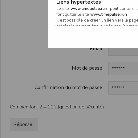
Liens hypertextes
Participan
Le site
www.timepulse.run
peut contenir d
font quitter le site
www.timepulse.run
Il est possible de créer un lien vers la p
préalable ne peut être exigée par l’éditeur à
Organisate
nouvelle fenêtre du navigateur. Cependant
www.timepulse.run
Email
Responsabilité de l’éditeur
Les informations et/ou documents figurant s
Toutefois, ces informations et/ou document
L’EDITEUR se réserve le droit de les corrig
Mot de passe
Il est fortement recommandé de vérifier l’ex
Les informations et/ou documents disponib
particulier, ils peuvent avoir fait l’objet d
Confirmation du mot de passe
L’utilisation des informations et/ou docume
conséquences pouvant en découler, sans que
L’EDITEUR ne pourra en aucun cas être ten
Combien font 2
10 ? (question de sécurité)
informations et/ou documents disponibles su
Accès au site
L’éditeur s’efforce de permettre l’accès au
sous réserve des éventuelles pannes et int
Par conséquent, l’EDITEUR ne peut garantir