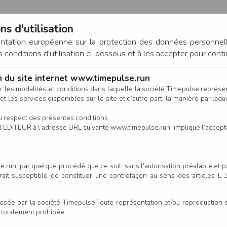
ns d'utilisation
entation européenne sur la protection des données personnel
onditions d'utilisation ci-dessous et à les accepter pour conti
on du site internet www.timepulse.run
CONNEXION
r les modalités et conditions dans laquelle la société Timepulse représ
t les services disponibles sur le site et d’autre part, la manière par laquel
CALENDRIER
RÉSULTATS
INSCRIPTION EN LIGNE
CO
u respect des présentes conditions.
 de l’EDITEUR à l’adresse URL suivante www.timepulse.run implique l’accep
Créer votre compt
.run, par quelque procédé que ce soit, sans l'autorisation préalable et 
serait susceptible de constituer une contrefaçon au sens des articles L
e par la société Timepulse.Toute représentation et/ou reproduction et/
t totalement prohibée.