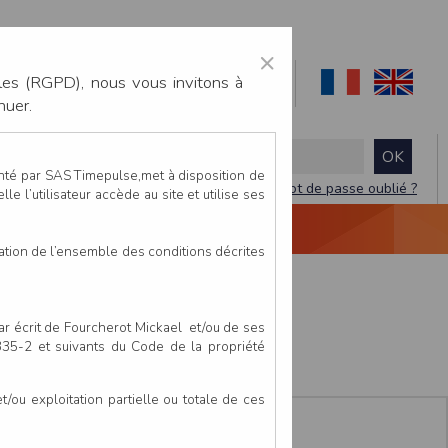
×
les (RGPD), nous vous invitons à
nuer.
enté par SAS Timepulse,met à disposition de
Mot de passe oublié ?
le l’utilisateur accède au site et utilise ses
NTACTEZ-NOUS
DEVIS
VIDÉO LIVE
tation de l’ensemble des conditions décrites
e
par écrit de Fourcherot Mickael et/ou de ses
 335-2 et suivants du Code de la propriété
ou exploitation partielle ou totale de ces