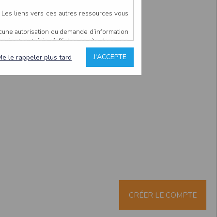
. Les liens vers ces autres ressources vous
ucune autorisation ou demande d’information
convient toutefois d’afficher ce site dans une
u’il estime non conforme à l’objet du site
J'ACCEPTE
Me le rappeler plus tard
es comme étant fiables.
rs typographiques.
n sur ce site.
ent avoir fait l’objet de mises à jour. En
teur en prend connaissance.
de l’utilisateur, qui assume la totalité des
ernier.
e l’interprétation ou de l’utilisation des
 événement hors du contrôle de l’EDITEUR, et
des services.
sions et des performances en terme de temps