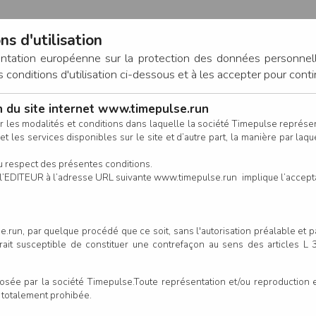
ns d'utilisation
entation européenne sur la protection des données personnel
onditions d'utilisation ci-dessous et à les accepter pour conti
on du site internet www.timepulse.run
CONNEXION
r les modalités et conditions dans laquelle la société Timepulse représ
t les services disponibles sur le site et d’autre part, la manière par laquel
CALENDRIER
RÉSULTATS
INSCRIPTION EN LIGNE
CO
u respect des présentes conditions.
 de l’EDITEUR à l’adresse URL suivante www.timepulse.run implique l’accep
Créer votre compt
.run, par quelque procédé que ce soit, sans l'autorisation préalable et 
serait susceptible de constituer une contrefaçon au sens des articles L
e par la société Timepulse.Toute représentation et/ou reproduction et/
t totalement prohibée.