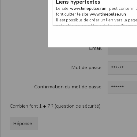
Liens hypertextes
Participan
Le site
www.timepulse.run
peut contenir d
font quitter le site
www.timepulse.run
Il est possible de créer un lien vers la p
préalable ne peut être exigée par l’éditeur à
Organisate
nouvelle fenêtre du navigateur. Cependant
www.timepulse.run
Email
Responsabilité de l’éditeur
Les informations et/ou documents figurant s
Toutefois, ces informations et/ou document
L’EDITEUR se réserve le droit de les corrig
Mot de passe
Il est fortement recommandé de vérifier l’ex
Les informations et/ou documents disponib
particulier, ils peuvent avoir fait l’objet d
Confirmation du mot de passe
L’utilisation des informations et/ou docume
conséquences pouvant en découler, sans que
L’EDITEUR ne pourra en aucun cas être ten
Combien font 1
7 ? (question de sécurité)
informations et/ou documents disponibles su
Accès au site
L’éditeur s’efforce de permettre l’accès au
sous réserve des éventuelles pannes et int
Par conséquent, l’EDITEUR ne peut garantir