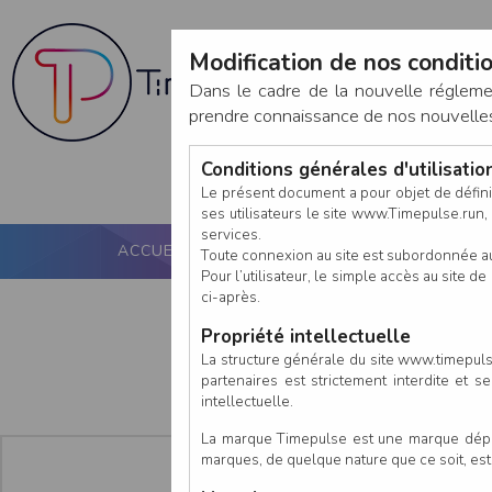
Modification de nos conditio
Dans le cadre de la nouvelle réglem
prendre connaissance de nos nouvelles c
Conditions générales d'utilisati
Le présent document a pour objet de défini
ses utilisateurs le site www.Timepulse.run, e
services.
ACCUEIL
PUCE ACTIVE
NOS SERVICES
Toute connexion au site est subordonnée a
Pour l’utilisateur, le simple accès au site
ci-après.
Propriété intellectuelle
La structure générale du site www.timepulse
partenaires est strictement interdite et 
intellectuelle.
La marque Timepulse est une marque déposé
marques, de quelque nature que ce soit, es
En tant que :