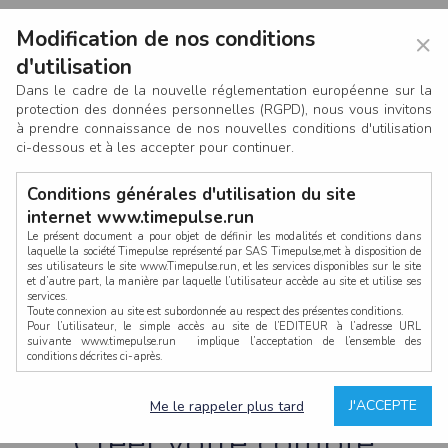
Modification de nos conditions
×
d'utilisation
Dans le cadre de la nouvelle réglementation européenne sur la
protection des données personnelles (RGPD), nous vous invitons
à prendre connaissance de nos nouvelles conditions d'utilisation
ci-dessous et à les accepter pour continuer.
Conditions générales d'utilisation du site
internet www.timepulse.run
Le présent document a pour objet de définir les modalités et conditions dans
laquelle la société Timepulse représenté par SAS Timepulse,met à disposition de
ses utilisateurs le site www.Timepulse.run, et les services disponibles sur le site
CONNEXION
et d’autre part, la manière par laquelle l’utilisateur accède au site et utilise ses
services.
Toute connexion au site est subordonnée au respect des présentes conditions.
Pour l’utilisateur, le simple accès au site de l’EDITEUR à l’adresse URL
suivante www.timepulse.run implique l’acceptation de l’ensemble des
conditions décrites ci-après.
Propriété intellectuelle
Mot de passe oublié ?
J'ACCEPTE
Me le rappeler plus tard
La structure générale du site www.timepulse.run, par quelque procédé que ce
soit, sans l'autorisation préalable et par écrit de Fourcherot Mickael et/ou de ses
Créer votre compte
partenaires est strictement interdite et serait susceptible de constituer une