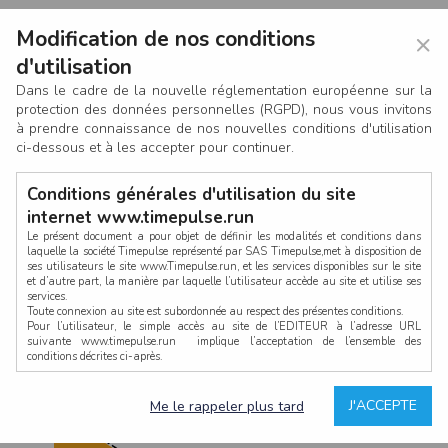
Modification de nos conditions
×
d'utilisation
Dans le cadre de la nouvelle réglementation européenne sur la
protection des données personnelles (RGPD), nous vous invitons
à prendre connaissance de nos nouvelles conditions d'utilisation
ci-dessous et à les accepter pour continuer.
Conditions générales d'utilisation du site
internet www.timepulse.run
Le présent document a pour objet de définir les modalités et conditions dans
laquelle la société Timepulse représenté par SAS Timepulse,met à disposition de
ses utilisateurs le site www.Timepulse.run, et les services disponibles sur le site
CONNEXION
et d’autre part, la manière par laquelle l’utilisateur accède au site et utilise ses
services.
Toute connexion au site est subordonnée au respect des présentes conditions.
Pour l’utilisateur, le simple accès au site de l’EDITEUR à l’adresse URL
suivante www.timepulse.run implique l’acceptation de l’ensemble des
conditions décrites ci-après.
Propriété intellectuelle
Mot de passe oublié ?
J'ACCEPTE
Me le rappeler plus tard
La structure générale du site www.timepulse.run, par quelque procédé que ce
soit, sans l'autorisation préalable et par écrit de Fourcherot Mickael et/ou de ses
partenaires est strictement interdite et serait susceptible de constituer une