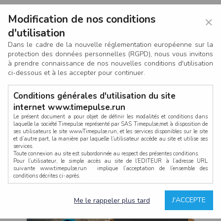
Modification de nos conditions
×
d'utilisation
Dans le cadre de la nouvelle réglementation européenne sur la
protection des données personnelles (RGPD), nous vous invitons
à prendre connaissance de nos nouvelles conditions d'utilisation
ci-dessous et à les accepter pour continuer.
Conditions générales d'utilisation du site
internet www.timepulse.run
Le présent document a pour objet de définir les modalités et conditions dans
laquelle la société Timepulse représenté par SAS Timepulse,met à disposition de
ses utilisateurs le site www.Timepulse.run, et les services disponibles sur le site
CONNEXION
et d’autre part, la manière par laquelle l’utilisateur accède au site et utilise ses
services.
Toute connexion au site est subordonnée au respect des présentes conditions.
Pour l’utilisateur, le simple accès au site de l’EDITEUR à l’adresse URL
suivante www.timepulse.run implique l’acceptation de l’ensemble des
conditions décrites ci-après.
Propriété intellectuelle
Mot de passe oublié ?
J'ACCEPTE
Me le rappeler plus tard
La structure générale du site www.timepulse.run, par quelque procédé que ce
soit, sans l'autorisation préalable et par écrit de Fourcherot Mickael et/ou de ses
partenaires est strictement interdite et serait susceptible de constituer une