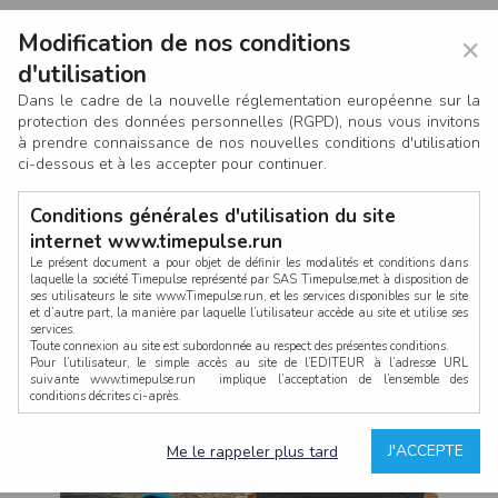
Modification de nos conditions
×
d'utilisation
Dans le cadre de la nouvelle réglementation européenne sur la
protection des données personnelles (RGPD), nous vous invitons
à prendre connaissance de nos nouvelles conditions d'utilisation
ci-dessous et à les accepter pour continuer.
Conditions générales d'utilisation du site
internet www.timepulse.run
Le présent document a pour objet de définir les modalités et conditions dans
laquelle la société Timepulse représenté par SAS Timepulse,met à disposition de
ses utilisateurs le site www.Timepulse.run, et les services disponibles sur le site
CONNEXION
et d’autre part, la manière par laquelle l’utilisateur accède au site et utilise ses
services.
Toute connexion au site est subordonnée au respect des présentes conditions.
Pour l’utilisateur, le simple accès au site de l’EDITEUR à l’adresse URL
suivante www.timepulse.run implique l’acceptation de l’ensemble des
conditions décrites ci-après.
Propriété intellectuelle
Mot de passe oublié ?
J'ACCEPTE
Me le rappeler plus tard
La structure générale du site www.timepulse.run, par quelque procédé que ce
soit, sans l'autorisation préalable et par écrit de Fourcherot Mickael et/ou de ses
partenaires est strictement interdite et serait susceptible de constituer une