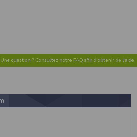
pr.xml
 avant qu’elles ne transitent sur le réseau.
n utilisant les dernières technologies de
i n’est pas accessible depuis l’extérieur.
ience sur notre site peut en être affectée
ossibilité d'accéder à certaines pages ou
Une question ? Consultez notre FAQ afin d'obtenir de l'aide
te de la finalité des cookies.
km