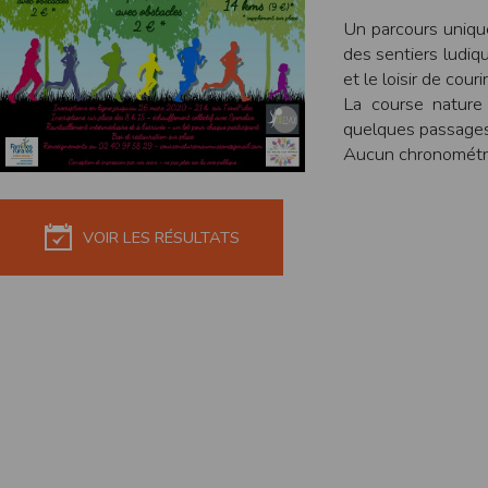
de réponse ou de qualité. Il n’est prévu auc
Un parcours uniq
des sentiers ludiq
La responsabilité de l’éditeur ne saurait êtr
et le loisir de cou
Par ailleurs, l’EDITEUR peut être amené à in
La course nature
reconnaît et accepte que l’EDITEUR ne soit 
quelques passages
Modification des conditions d’util
Aucun chronométrag
L’EDITEUR se réserve la possibilité de modi
et/ou de son exploitation.
Règles d'usage d'Internet
VOIR LES RÉSULTATS
L’utilisateur déclare accepter les caractéris
L’EDITEUR n’assume aucune responsabilité su
caractéristiques des données qui pourraient 
L’utilisateur reconnaît que les données ci
information jugée par l’utilisateur de nature 
L’utilisateur reconnaît que les données cir
L’utilisateur est seul responsable de l’usage
L’utilisateur reconnaît que l’EDITEUR ne di
L'éditeur informe que les utilisateurs du si
L'éditeur informe que les utilisateurs du
calendrier du site.