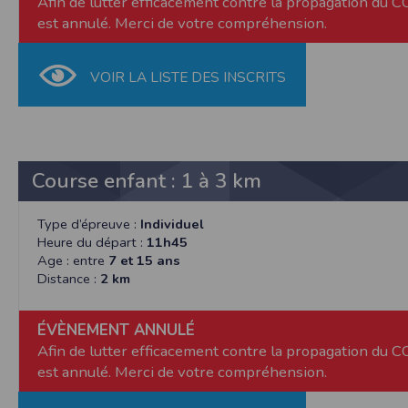
Afin de lutter efficacement contre la propagation du 
et concernent, a minima, votre identifiant,
est annulé. Merci de votre compréhension.
de mettre en œuvre un procédé automatique
fonctionnelle sans l’acceptation de cookie
bonne exécution de la prestation. Les infor
VOIR LA LISTE DES INSCRITS
et Libertés. Nous vous informons que vos 
particulière. Néanmoins, vos réponses do
agrégées dans le but d’établir des stati
pourront être communiquées sur réquisition 
demande en ce sens via l'email contact ou p
Course enfant : 1 à 3 km
Sécurité des données collectées
L'accès au serveur et à l'interface Timepuls
organisationnelles appropriées ont été pri
Type d’épreuve :
Individuel
peuvent accéder aux données personnelles
Heure du départ :
11h45
données personnelles du Participant, Timepu
Age : entre
7 et 15 ans
Distance :
2 km
Timepulse met à disposition des organisate
ne pas les activer dans son événement.
ÉVÈNEMENT ANNULÉ
Droit applicable
Afin de lutter efficacement contre la propagation du 
Tant le présent site que les modalités et co
éventuelle, et après l’échec de toute tentat
est annulé. Merci de votre compréhension.
Pour toute question relative aux présentes co