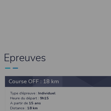
Sécurisation des données
Les données sont hébergées par l'héberge
Toutes les communications entre votre navig
Par ailleurs, les mots de passe ne sont 
sécurisation des mots de passe. Enfin, les c
Paramétrer votre navigateur int
Vous pouvez à tout moment choisir de désa
comme par exemple et sans être exhaustif
encore la perte de vos préférences sur cer
Epreuves
Afin de gérer les cookies au plus près de v
Internet Explorer
Dans Internet Explorer, cliquez sur le bout
Sous l'onglet
Général
, sous
Historique de n
Course OFF : 18 km
Cliquez sur le bouton
Afficher les fichiers
.
Firefox
Type d’épreuve :
Individuel
Allez dans l'onglet
Outils du navigateur
puis
Heure du départ :
9h15
Dans la fenêtre qui s'affiche, choisissez
Vie
A partir de
15 ans
Safari
Distance :
18 km