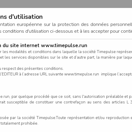
ns d'utilisation
entation européenne sur la protection des données personnel
onditions d'utilisation ci-dessous et à les accepter pour conti
on du site internet www.timepulse.run
CONNEXION
r les modalités et conditions dans laquelle la société Timepulse représ
t les services disponibles sur le site et d’autre part, la manière par laquel
CALENDRIER
RÉSULTATS
INSCRIPTION EN LIGNE
CO
u respect des présentes conditions.
 de l’EDITEUR à l’adresse URL suivante www.timepulse.run implique l’accep
.run, par quelque procédé que ce soit, sans l'autorisation préalable et 
serait susceptible de constituer une contrefaçon au sens des articles L
e par la société Timepulse.Toute représentation et/ou reproduction et/
t totalement prohibée.