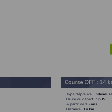
ur suivant :https://www.ovh.com/fr/protection-donnees-personnelles/gd
ateur et nos serveurs utilisent le protocole HTTPS qui crypte les données
pas stockés en clair dans notre base de données mais sont cryptés e
ommunications entre nos différents serveurs se font sur un réseau privé qu
ernet
ctiver les cookies sur votre ordinateur. Notez cependant que votre expér
, la perte de votre session membre lorsque vous changez de page, l'imp
taines pages.
os attentes nous vous invitons à paramétrer votre navigateur en tenant comp
on
Outils
, puis sur
Options Internet
.
avigation
, cliquez sur
Paramètres
.
Course OFF : 14 
Type d’épreuve :
Individuel
 sélectionnez le menu
Options
Heure du départ :
9h35
 privée
et cliquez sur
Affichez les cookies
A partir de
15 ans
Distance :
14 km