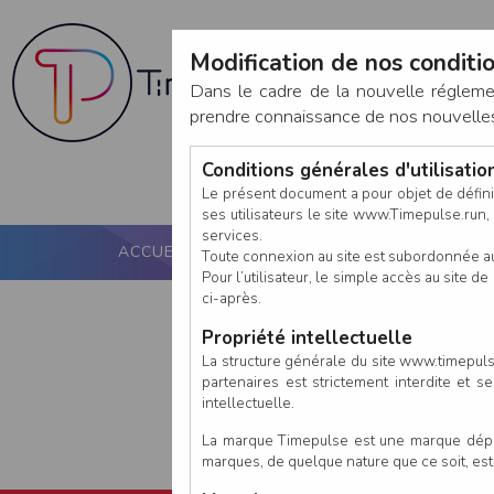
Modification de nos conditio
Dans le cadre de la nouvelle réglem
prendre connaissance de nos nouvelles c
Conditions générales d'utilisati
Le présent document a pour objet de défini
ses utilisateurs le site www.Timepulse.run, e
services.
ACCUEIL
PUCE ACTIVE
NOS SERVICES
Toute connexion au site est subordonnée a
Pour l’utilisateur, le simple accès au site
ci-après.
Propriété intellectuelle
La structure générale du site www.timepulse
partenaires est strictement interdite et 
intellectuelle.
La marque Timepulse est une marque déposé
marques, de quelque nature que ce soit, es