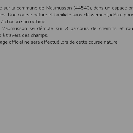
une assistance technique vis à vis de l’utilisateur que ce soit par des moy
ue sur la commune de Maumusson (44540), dans un espace pr
ues. Une course nature et familiale sans classement, idéale pour
e engagée en cas d’impossibilité d’accès à ce site et/ou d’utilisation des se
rir à chacun son rythme.
terrompre le site ou une partie des services, à tout moment sans préavis, l
 Maumusson se déroule sur 3 parcours de chemins et rou
pas responsable des interruptions, et des conséquences qui peuvent en déco
 à travers des champs.
isation
e officiel ne sera effectué lors de cette course nature.
fier, à tout moment et sans préavis, les présentes conditions d’utilisatio
tiques et les limites d’Internet, et notamment reconnaît que :
r les services accessibles par Internet et n’exerce aucun contrôle de qu
transiter par l’intermédiaire de son centre serveur.
rculant sur Internet ne sont pas protégées notamment contre les détourn
sensible ou confidentielle se fait à ses risques et périls.
culant sur Internet peuvent être réglementées en termes d’usage ou être pr
 des données qu’il consulte, interroge et transfère sur Internet.
spose d’aucun moyen de contrôle sur le contenu des services accessibles 
te internet www.timepulse.run peuvent recevoir des offres des partenaires d
 site internet www.timepulse.run peuvent recevoir des offres les invitan