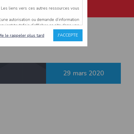
. Les liens vers ces autres ressources vous
ucune autorisation ou demande d’information
 Maumusson
convient toutefois d’afficher ce site dans une
u’il estime non conforme à l’objet du site
J'ACCEPTE
Me le rappeler plus tard
es comme étant fiables.
rs typographiques.
n sur ce site.
29 mars
2020
ent avoir fait l’objet de mises à jour. En
teur en prend connaissance.
de l’utilisateur, qui assume la totalité des
ernier.
e l’interprétation ou de l’utilisation des
 événement hors du contrôle de l’EDITEUR, et
des services.
sions et des performances en terme de temps