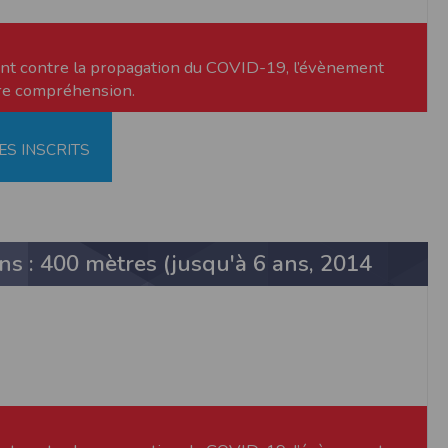
ment contre la propagation du COVID-19, l’évènement
tre compréhension.
ES INSCRITS
ne tablette ou un smartphone.
vous disposez d'un compte membre, retenir
s : 400 mètres (jusqu'à 6 ans, 2014
pulse.run
te à été déclaré à la Commission Nationale de
 des fonctionnalités du site. Les données
 pages web, et d'effectuer une localisation
es que vous nous transmettez volontairement