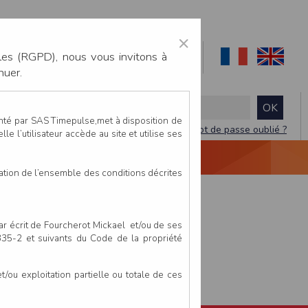
×
les (RGPD), nous vous invitons à
nuer.
enté par SAS Timepulse,met à disposition de
Mot de passe oublié ?
le l’utilisateur accède au site et utilise ses
NTACTEZ-NOUS
DEVIS
VIDÉO LIVE
tation de l’ensemble des conditions décrites
par écrit de Fourcherot Mickael et/ou de ses
 335-2 et suivants du Code de la propriété
ou exploitation partielle ou totale de ces