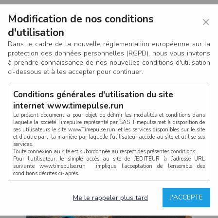
Modification de nos conditions
×
d'utilisation
Dans le cadre de la nouvelle réglementation européenne sur la
protection des données personnelles (RGPD), nous vous invitons
à prendre connaissance de nos nouvelles conditions d'utilisation
ci-dessous et à les accepter pour continuer.
Conditions générales d'utilisation du site
internet www.timepulse.run
Le présent document a pour objet de définir les modalités et conditions dans
laquelle la société Timepulse représenté par SAS Timepulse,met à disposition de
ses utilisateurs le site www.Timepulse.run, et les services disponibles sur le site
CONNEXION
et d’autre part, la manière par laquelle l’utilisateur accède au site et utilise ses
services.
Toute connexion au site est subordonnée au respect des présentes conditions.
Pour l’utilisateur, le simple accès au site de l’EDITEUR à l’adresse URL
suivante www.timepulse.run implique l’acceptation de l’ensemble des
conditions décrites ci-après.
Propriété intellectuelle
Mot de passe oublié ?
J'ACCEPTE
Me le rappeler plus tard
La structure générale du site www.timepulse.run, par quelque procédé que ce
soit, sans l'autorisation préalable et par écrit de Fourcherot Mickael et/ou de ses
partenaires est strictement interdite et serait susceptible de constituer une