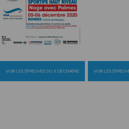
de réponse ou de qualité. Il n’est prévu auc
La responsabilité de l’éditeur ne saurait êtr
Par ailleurs, l’EDITEUR peut être amené à in
reconnaît et accepte que l’EDITEUR ne soit 
Modification des conditions d’util
L’EDITEUR se réserve la possibilité de modi
et/ou de son exploitation.
Règles d'usage d'Internet
L’utilisateur déclare accepter les caractéris
VOIR LES ÉPREUVES DU 5 DÉCEMBRE
VOIR LES ÉPREU
L’EDITEUR n’assume aucune responsabilité su
caractéristiques des données qui pourraient 
L’utilisateur reconnaît que les données ci
information jugée par l’utilisateur de nature 
L’utilisateur reconnaît que les données cir
L’utilisateur est seul responsable de l’usage
L’utilisateur reconnaît que l’EDITEUR ne di
L'éditeur informe que les utilisateurs du si
L'éditeur informe que les utilisateurs du
calendrier du site.