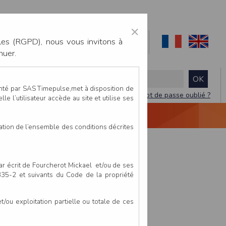
×
les (RGPD), nous vous invitons à
nuer.
enté par SAS Timepulse,met à disposition de
Mot de passe oublié ?
le l’utilisateur accède au site et utilise ses
NTACTEZ-NOUS
DEVIS
VIDÉO LIVE
tation de l’ensemble des conditions décrites
par écrit de Fourcherot Mickael et/ou de ses
 335-2 et suivants du Code de la propriété
ou exploitation partielle ou totale de ces