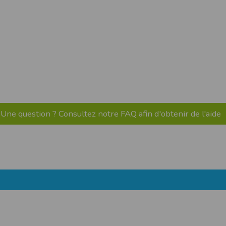
pr.xml
 avant qu’elles ne transitent sur le réseau.
n utilisant les dernières technologies de
i n’est pas accessible depuis l’extérieur.
ience sur notre site peut en être affectée
ossibilité d'accéder à certaines pages ou
Une question ? Consultez notre FAQ afin d'obtenir de l'aide
te de la finalité des cookies.