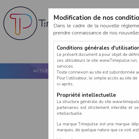
Modification de nos conditio
Dans le cadre de la nouvelle réglem
prendre connaissance de nos nouvelles c
Conditions générales d'utilisati
Le présent document a pour objet de défini
ses utilisateurs le site www.Timepulse.run, e
services.
ACCUEIL
PUCE ACTIVE
NOS SERVICES
Toute connexion au site est subordonnée a
Pour l’utilisateur, le simple accès au site
ci-après.
Propriété intellectuelle
La structure générale du site www.timepulse
partenaires est strictement interdite et 
intellectuelle.
La marque Timepulse est une marque déposé
marques, de quelque nature que ce soit, es