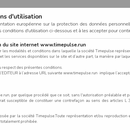
ns d'utilisation
entation européenne sur la protection des données personnel
onditions d'utilisation ci-dessous et à les accepter pour conti
on du site internet www.timepulse.run
CONNEXION
r les modalités et conditions dans laquelle la société Timepulse représ
t les services disponibles sur le site et d’autre part, la manière par laquel
CALENDRIER
RÉSULTATS
INSCRIPTION EN LIGNE
CO
u respect des présentes conditions.
 de l’EDITEUR à l’adresse URL suivante www.timepulse.run implique l’accep
.run, par quelque procédé que ce soit, sans l'autorisation préalable et 
serait susceptible de constituer une contrefaçon au sens des articles L
e par la société Timepulse.Toute représentation et/ou reproduction et/
t totalement prohibée.