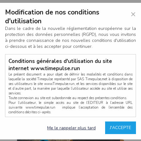
Modification de nos conditions
×
d'utilisation
Dans le cadre de la nouvelle réglementation européenne sur la
protection des données personnelles (RGPD), nous vous invitons
à prendre connaissance de nos nouvelles conditions d'utilisation
ci-dessous et à les accepter pour continuer.
Conditions générales d'utilisation du site
internet www.timepulse.run
Le présent document a pour objet de définir les modalités et conditions dans
laquelle la société Timepulse représenté par SAS Timepulse,met à disposition de
ses utilisateurs le site www.Timepulse.run, et les services disponibles sur le site
CONNEXION
et d’autre part, la manière par laquelle l’utilisateur accède au site et utilise ses
services.
Toute connexion au site est subordonnée au respect des présentes conditions.
Pour l’utilisateur, le simple accès au site de l’EDITEUR à l’adresse URL
suivante www.timepulse.run implique l’acceptation de l’ensemble des
conditions décrites ci-après.
Propriété intellectuelle
Mot de passe oublié ?
J'ACCEPTE
Me le rappeler plus tard
La structure générale du site www.timepulse.run, par quelque procédé que ce
soit, sans l'autorisation préalable et par écrit de Fourcherot Mickael et/ou de ses
partenaires est strictement interdite et serait susceptible de constituer une