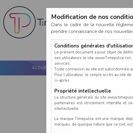
Modification de nos conditio
Dans le cadre de la nouvelle réglem
prendre connaissance de nos nouvelles c
Conditions générales d'utilisati
Le présent document a pour objet de défini
ses utilisateurs le site www.Timepulse.run, e
services.
ACCUEIL
PUCE ACTIVE
NOS SERVICES
Toute connexion au site est subordonnée a
Pour l’utilisateur, le simple accès au site
ci-après.
Propriété intellectuelle
La structure générale du site www.timepulse
partenaires est strictement interdite et 
intellectuelle.
La marque Timepulse est une marque déposé
marques, de quelque nature que ce soit, es