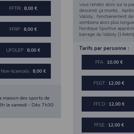
 appareil lorsque vous utilisez l'application. Si vous souhaitez mettre fin 
vous rendez alors sur la pa
ant les paramètres de votre appareil.
FFTRI :
8,00 €
descend, ça monte... Aprè
ValJoly... l'enchainement d
.
semblera alors plus longue
ions pour l'appareil photo si l'utilisateur souhaite télécharger une p
Nordique Sportive apprécie
artagez.
FFRP :
8,00 €
barrage du ValJoly (14ekm) 
ions de vos contacts.
Tarifs par personne :
UFOLEP :
8,00 €
cation, aucune information sur vos cartes de crédit ou de débit ne sera co
FFA :
10,00 €
e user is interested in uploading a photo to the gallery. We collect info
Non-licenciés :
8,00 €
acts.
FSGT :
12,00 €
ormation about your credit or debit cards will be collected.
a maison des sports de
FFCO :
12,00 €
18h le samedi - Dès 7h30
FFSE :
12,00 €