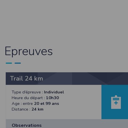
Sécurisation des données
Les données sont hébergées par l'héberge
Toutes les communications entre votre navig
Par ailleurs, les mots de passe ne sont 
sécurisation des mots de passe. Enfin, les c
Paramétrer votre navigateur int
Epreuves
Vous pouvez à tout moment choisir de désa
comme par exemple et sans être exhaustif
encore la perte de vos préférences sur cer
Afin de gérer les cookies au plus près de v
Trail 24 km
Internet Explorer
Dans Internet Explorer, cliquez sur le bout
Sous l'onglet
Général
, sous
Historique de n
Type d’épreuve :
Individuel
Cliquez sur le bouton
Afficher les fichiers
.
Heure du départ :
10h30
Firefox
Age : entre
20 et 99 ans
Allez dans l'onglet
Outils du navigateur
puis
Distance :
24 km
Dans la fenêtre qui s'affiche, choisissez
Vie
Safari
Observations