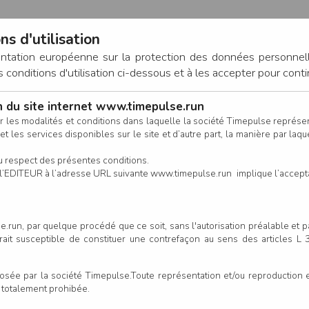
ns d'utilisation
entation européenne sur la protection des données personnel
onditions d'utilisation ci-dessous et à les accepter pour conti
on du site internet www.timepulse.run
CONNEXION
r les modalités et conditions dans laquelle la société Timepulse représ
t les services disponibles sur le site et d’autre part, la manière par laquel
CALENDRIER
RÉSULTATS
INSCRIPTION EN LIGNE
CO
u respect des présentes conditions.
 de l’EDITEUR à l’adresse URL suivante www.timepulse.run implique l’accep
.run, par quelque procédé que ce soit, sans l'autorisation préalable et 
serait susceptible de constituer une contrefaçon au sens des articles L
e par la société Timepulse.Toute représentation et/ou reproduction et/
t totalement prohibée.