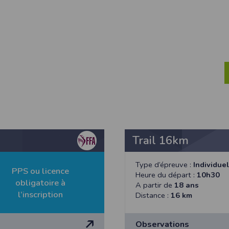
ur suivant :https://www.ovh.com/fr/protection-donnees-personnelles/gd
ateur et nos serveurs utilisent le protocole HTTPS qui crypte les données
pas stockés en clair dans notre base de données mais sont cryptés e
ommunications entre nos différents serveurs se font sur un réseau privé qu
ernet
ctiver les cookies sur votre ordinateur. Notez cependant que votre expér
, la perte de votre session membre lorsque vous changez de page, l'imp
taines pages.
os attentes nous vous invitons à paramétrer votre navigateur en tenant comp
Trail 16km
on
Outils
, puis sur
Options Internet
.
avigation
, cliquez sur
Paramètres
.
Type d’épreuve :
Individuel
PPS ou licence
Heure du départ :
10h30
obligatoire à
A partir de
18 ans
l’inscription
 sélectionnez le menu
Options
Distance :
16 km
 privée
et cliquez sur
Affichez les cookies
Observations