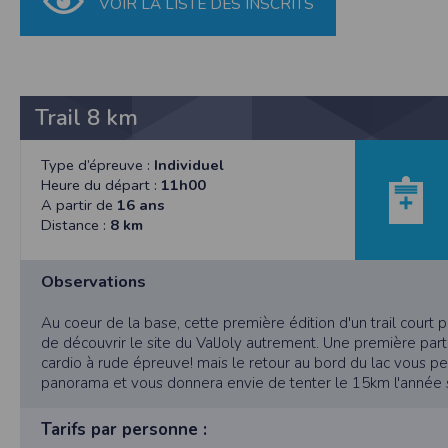
VOIR LA LISTE DES INSCRITS
SAS TIMEPULSE
96 rue du parc - Varades
44370 LoireAuxence
F.F.A :
Pour ce qui concerne les épreuves d’
Trail 8 km
CNIL :
Conditions d’utilisation - Mentions légales 
Type d’épreuve :
Individuel
Conformément à la loi « informatique et li
Heure du départ :
11h00
concernent.
A partir de
16 ans
Vous pouvez accèder aux informations vou
Distance :
8 km
données vous concernant.
Observations
Conditions générales d'utilisatio
Au coeur de la base, cette première édition d'un trail court 
de découvrir le site du ValJoly autrement. Une première part
cardio à rude épreuve! mais le retour au bord du lac vous pe
POLITIQUE DE CONFIDENTIALITÉ DE L'AP
panorama et vous donnera envie de tenter le 15km l'année s
Informations sur la localisation
Nous collectons et traitons les informations
Tarifs par personne :
nous ne suivons pas la localisation de votre