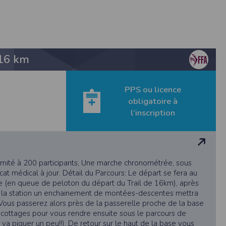
étisme
16 km
 de rectification aux informations qui vous
PPS ou licence
obligatoire à
s légitimes, vous opposer au traitement des
l’inscription
mité à 200 participants, Une marche chronométrée, sous
icat médical à jour. Détail du Parcours: Le départ se fera au
que (en queue de peloton du départ du Trail de 16km), après
la station un enchainement de montées-descentes mettra
 Vous passerez alors près de la passerelle proche de la base
rmément à notre politique de confidentialité,
s cottages pour vous rendre ensuite sous le parcours de
s services de synchronisation de base, il est
va piquer un peu!!). De retour sur le haut de la base vous