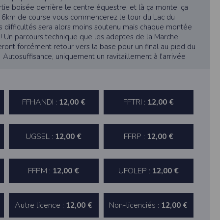
au suivi de la localisation de votre appareil,
rtie boisée derrière le centre équestre, et là ça monte, ça
s 6km de course vous commencerez le tour du Lac du
es difficultés sera alors moins soutenu mais chaque montée
! Un parcours technique que les adeptes de la Marche
hoto dans la galerie. Nous recueillons des
ront forcément retour vers la base pour un final au pied du
Autosuffisance, uniquement un ravitaillement à l'arrivée
llectée.
FFHANDI :
FFTRI :
12,00 €
12,00 €
rmation from the photos you share. This app
UGSEL :
FFRP :
12,00 €
12,00 €
FFPM :
UFOLEP :
12,00 €
12,00 €
Autre licence :
Non-licenciés :
12,00 €
12,00 €