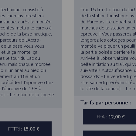
dition > Préférences
.
t technique, consiste à
Trail 15 km : Le tour du lac
 les chemins forestiers.
de la station touristique av
uristique, après la montée
du Parcours: Le départ se f
entes mettra le cardio à
marches de la station un 
roche de la base nautique,
épreuve!!! Vous passerez al
parcours de l'Accro-
longerez les cottages pour
édez à la section
Confidentialité
.
t de la base vous vous
montée va piquer un peu!!).
 et là ça monte, ça
la partie boisée derrière l
s
z le tour du Lac du
Arrivée à l'observatoire vo
à votre navigateur depuis nos serveurs, que vous utilisiez un ordinateur, u
outenu mais chaque montée
belle initiation au trail qu
ns : nous les employons pour vous identifier de page en page lorsque 
our un final au pied du
suivante!!! Autosuffisance,
pter les visiteurs d'une page.
lement au 15é et un
dossards: - Le vendredi pr
i précédent l’épreuve chez
- Le samedi précédent l’é
t l’épreuve de 15H à
le site de la course). - Le
tive européenne : La RGPD A ce titre, un DPO a été nommé : contact@time
e). - Le matin de la course
Tarifs par personne :
es données
tive à l'informatique et aux libertés, modifiée en août 2004, le présent si
éro 2011834.
FFA :
12,00 €
gatoires lors de l'inscription sont nécessaires aux fins de bénéficier
s permettent d'effectuer des statistiques quant à la consultation de ses
FFTRI :
15,00 €
es données collectées et ultérieurement traitées par nos soins sont cell