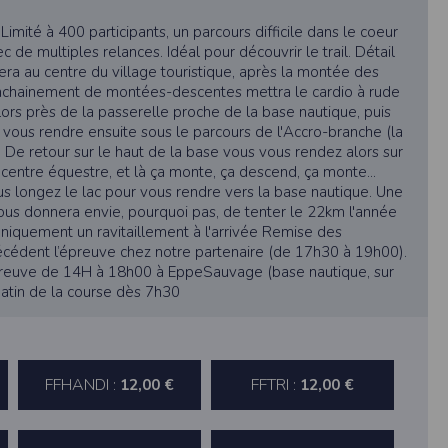
! Limité à 400 participants, un parcours difficile dans le coeur
ec de multiples relances. Idéal pour découvrir le trail. Détail
era au centre du village touristique, après la montée des
enchainement de montées-descentes mettra le cardio à rude
ors près de la passerelle proche de la base nautique, puis
 vous rendre ensuite sous le parcours de l'Accro-branche (la
 De retour sur le haut de la base vous vous rendez alors sur
e centre équestre, et là ça monte, ça descend, ça monte...
us longez le lac pour vous rendre vers la base nautique. Une
ne tablette ou un smartphone.
i vous donnera envie, pourquoi pas, de tenter le 22km l'année
vous disposez d'un compte membre, retenir
 uniquement un ravitaillement à l'arrivée Remise des
écédent l’épreuve chez notre partenaire (de 17h30 à 19h00).
preuve de 14H à 18h00 à EppeSauvage (base nautique, sur
 matin de la course dès 7h30
pulse.run
te à été déclaré à la Commission Nationale de
FFHANDI :
FFTRI :
12,00 €
12,00 €
 des fonctionnalités du site. Les données
 pages web, et d'effectuer une localisation
es que vous nous transmettez volontairement