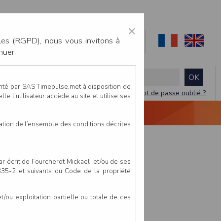
×
les (RGPD), nous vous invitons à
nuer.
enté par SAS Timepulse,met à disposition de
Mot de passe oublié ?
le l’utilisateur accède au site et utilise ses
NTACTEZ-NOUS
DEVIS
VIDÉO LIVE
tation de l’ensemble des conditions décrites
par écrit de Fourcherot Mickael et/ou de ses
 335-2 et suivants du Code de la propriété
ou exploitation partielle ou totale de ces