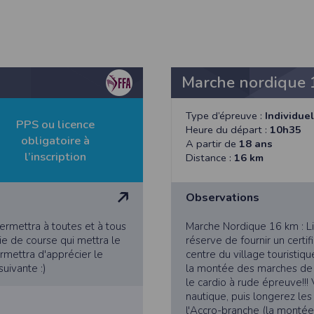
athlétisme, les résultats sont transmis à la Fédération Française d’Athl
Marche nordique 
- Déclaration CNIL n°
2155789
Type d’épreuve :
Individuel
bertés » du 6 janvier 1978 modifiée, vous disposez d’un droit d’accès et
PPS ou licence
Heure du départ :
10h35
obligatoire à
A partir de
18 ans
s concernant
en nous contactant ici
.Vous pouvez également, pour des motif
l’inscription
Distance :
16 km
Observations
n de l'application Timepulse :
permettra à toutes et à tous
Marche Nordique 16 km : Li
ie de course qui mettra le
réserve de fournir un certif
rmettra d'apprécier le
centre du village touristi
PLICATION TIMEPULSE
uivante :)
la montée des marches de 
le cardio à rude épreuve!!!
 de localisation lorsque vous vous inscrivez et utilisez les services. Confo
nautique, puis longerez le
 appareil lorsque vous n'utilisez pas l'application, mais afin de fournir de
l'Accro-branche (la montée 