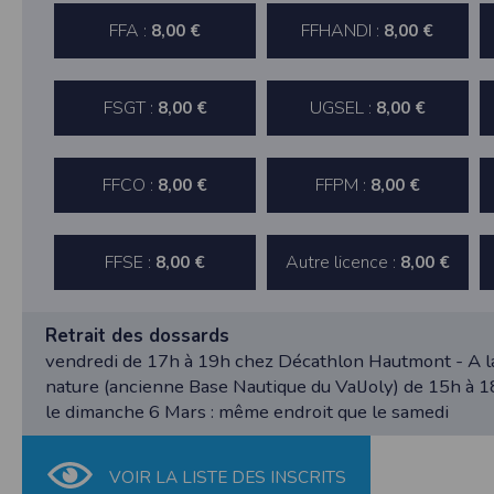
nécessaire de suivre la localisation de votre
vous pouvez le faire à tout moment en ajust
FFA :
FFHANDI :
8,00 €
8,00 €
Partage d'informations entre utilisateurs
Cette application nécessite des autorisat
informations à partir des photos que vous p
FSGT :
UGSEL :
8,00 €
8,00 €
Cette application ne requiert pas d'informat
Informations sur le paiement
FFCO :
FFPM :
8,00 €
8,00 €
Aucun paiement n'étant effectué dans l'appli
Traduction in English :
This app requires camera permissions if th
FFSE :
Autre licence :
8,00 €
8,00 €
does not require information from your cont
Payment information
Retrait des dossards
No payment is made within the app, so no inf
vendredi de 17h à 19h chez Décathlon Hautmont - A l
nature (ancienne Base Nautique du ValJoly) de 15h à 
le dimanche 6 Mars : même endroit que le samedi
VOIR LA LISTE DES INSCRITS