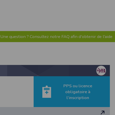
pr.xml
 avant qu’elles ne transitent sur le réseau.
n utilisant les dernières technologies de
i n’est pas accessible depuis l’extérieur.
Une question ? Consultez notre FAQ afin d'obtenir de l'aide
ience sur notre site peut en être affectée
ossibilité d'accéder à certaines pages ou
te de la finalité des cookies.
PPS ou licence
obligatoire à
l’inscription