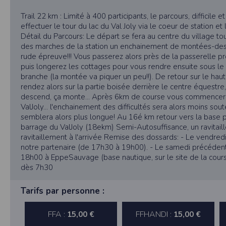
Dans votre navigateur, choisissez le menu
É
Cliquez sur
Sécurité
.
Trail 22 km : Limité à 400 participants, le parcours, difficile e
Cliquez sur
Afficher les cookies
.
effectuer le tour du lac du Val Joly via le coeur de station et
Détail du Parcours: Le départ se fera au centre du village to
Google Chrome
des marches de la station un enchainement de montées-desc
Cliquez sur l'icône du menu
Outils
.
rude épreuve!!! Vous passerez alors près de la passerelle p
Sélectionnez
Options
.
puis longerez les cottages pour vous rendre ensuite sous le 
Cliquez sur l'onglet
Options avancées
et acc
branche (la montée va piquer un peu!!). De retour sur le hau
Cliquez sur le bouton
Afficher les cookies
.
rendez alors sur la partie boisée derrière le centre équestre,
Politique d'utilisation des cookie
descend, ça monte... Après 6km de course vous commencere
Un cookie est un petit fichier texte envoyé 
ValJoly... l'enchainement des difficultés sera alors moins s
Nous utilisons les cookies à diverses fi
semblera alors plus longue! Au 16é km retour vers la base p
certaines de vos préférences ou encore com
barrage du ValJoly (18ekm) Semi-Autosuffisance, un ravitail
ravitaillement à l'arrivée Remise des dossards: - Le vendred
RGPD
notre partenaire (de 17h30 à 19h00). - Le samedi précéden
Timepulse se conforme à la nouvelle direc
18h00 à EppeSauvage (base nautique, sur le site de la cours
dès 7h30
La collecte et la conservation d
Conformément à la loi du 6 janvier 1978 rela
Tarifs par personne :
l'Informatique et des Libertés sous le num
Les données identifiées comme étant obli
collectées automatiquement par le site nou
FFA :
FFHANDI :
15,00 €
15,00 €
géographique partielle des utilisateurs. L