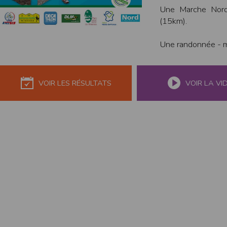
de réponse ou de qualité. Il n’est prévu auc
Une Marche Nordi
(15km).
La responsabilité de l’éditeur ne saurait êtr
Par ailleurs, l’EDITEUR peut être amené à in
Une randonnée - m
reconnaît et accepte que l’EDITEUR ne soit 
Modification des conditions d’util
L’EDITEUR se réserve la possibilité de modi
VOIR LES RÉSULTATS
VOIR LA VI
et/ou de son exploitation.
Règles d'usage d'Internet
L’utilisateur déclare accepter les caractéris
L’EDITEUR n’assume aucune responsabilité su
caractéristiques des données qui pourraient 
L’utilisateur reconnaît que les données ci
information jugée par l’utilisateur de nature 
L’utilisateur reconnaît que les données cir
L’utilisateur est seul responsable de l’usage
L’utilisateur reconnaît que l’EDITEUR ne di
L'éditeur informe que les utilisateurs du si
L'éditeur informe que les utilisateurs du
calendrier du site.