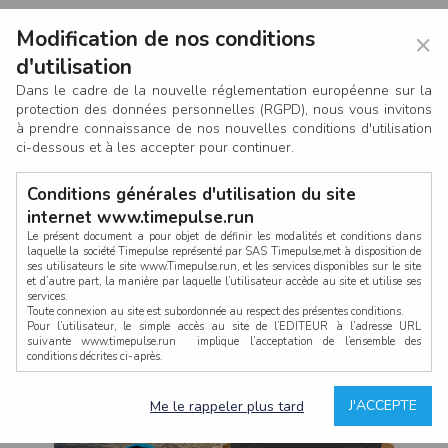
Modification de nos conditions
×
d'utilisation
Dans le cadre de la nouvelle réglementation européenne sur la
protection des données personnelles (RGPD), nous vous invitons
à prendre connaissance de nos nouvelles conditions d'utilisation
ci-dessous et à les accepter pour continuer.
Conditions générales d'utilisation du site
internet www.timepulse.run
Le présent document a pour objet de définir les modalités et conditions dans
laquelle la société Timepulse représenté par SAS Timepulse,met à disposition de
ses utilisateurs le site www.Timepulse.run, et les services disponibles sur le site
CONNEXION
et d’autre part, la manière par laquelle l’utilisateur accède au site et utilise ses
services.
Toute connexion au site est subordonnée au respect des présentes conditions.
Pour l’utilisateur, le simple accès au site de l’EDITEUR à l’adresse URL
suivante www.timepulse.run implique l’acceptation de l’ensemble des
conditions décrites ci-après.
Propriété intellectuelle
Mot de passe oublié ?
J'ACCEPTE
Me le rappeler plus tard
La structure générale du site www.timepulse.run, par quelque procédé que ce
soit, sans l'autorisation préalable et par écrit de Fourcherot Mickael et/ou de ses
partenaires est strictement interdite et serait susceptible de constituer une