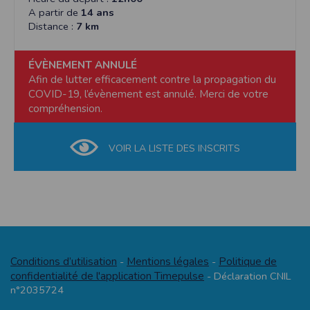
A partir de
14 ans
Distance :
7 km
ÉVÈNEMENT ANNULÉ
Afin de lutter efficacement contre la propagation du
COVID-19, l’évènement est annulé. Merci de votre
compréhension.
VOIR LA LISTE DES INSCRITS
Conditions d’utilisation
Mentions légales
Politique de
-
-
confidentialité de l'application Timepulse
- Déclaration CNIL
n°2035724