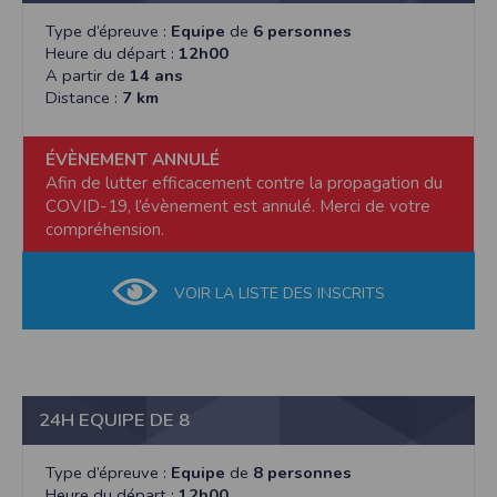
Type d’épreuve :
Equipe
de
6 personnes
Heure du départ :
12h00
A partir de
14 ans
Distance :
7 km
ÉVÈNEMENT ANNULÉ
Afin de lutter efficacement contre la propagation du
COVID-19, l’évènement est annulé. Merci de votre
compréhension.
VOIR LA LISTE DES INSCRITS
24H EQUIPE DE 8
Type d’épreuve :
Equipe
de
8 personnes
Heure du départ :
12h00