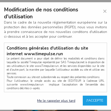
Modification de nos conditions
×
d'utilisation
Dans le cadre de la nouvelle réglementation européenne sur la
protection des données personnelles (RGPD), nous vous invitons
à prendre connaissance de nos nouvelles conditions d'utilisation
ci-dessous et à les accepter pour continuer.
Conditions générales d'utilisation du site
internet www.timepulse.run
Le présent document a pour objet de définir les modalités et conditions dans
laquelle la société Timepulse représenté par SAS Timepulse,met à disposition de
ses utilisateurs le site www.Timepulse.run, et les services disponibles sur le site
CONNEXION
et d’autre part, la manière par laquelle l’utilisateur accède au site et utilise ses
services.
Toute connexion au site est subordonnée au respect des présentes conditions.
Pour l’utilisateur, le simple accès au site de l’EDITEUR à l’adresse URL
suivante www.timepulse.run implique l’acceptation de l’ensemble des
conditions décrites ci-après.
Propriété intellectuelle
Mot de passe oublié ?
J'ACCEPTE
Me le rappeler plus tard
La structure générale du site www.timepulse.run, par quelque procédé que ce
soit, sans l'autorisation préalable et par écrit de Fourcherot Mickael et/ou de ses
partenaires est strictement interdite et serait susceptible de constituer une