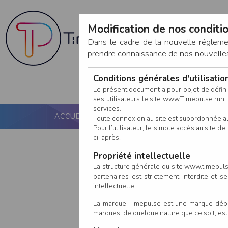
Modification de nos conditio
Dans le cadre de la nouvelle réglem
prendre connaissance de nos nouvelles c
Conditions générales d'utilisati
Le présent document a pour objet de défini
ses utilisateurs le site www.Timepulse.run, e
services.
ACCUEIL
PUCE ACTIVE
NOS SERVICES
Toute connexion au site est subordonnée a
Pour l’utilisateur, le simple accès au site
ci-après.
Propriété intellectuelle
La structure générale du site www.timepulse
partenaires est strictement interdite et 
intellectuelle.
La marque Timepulse est une marque déposé
marques, de quelque nature que ce soit, es