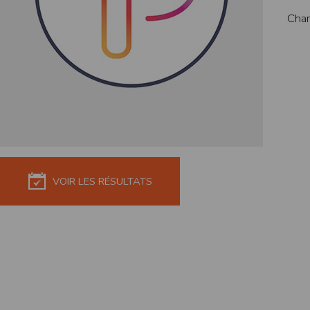
de réponse ou de qualité. Il n’est prévu auc
Cham
La responsabilité de l’éditeur ne saurait êtr
Par ailleurs, l’EDITEUR peut être amené à in
reconnaît et accepte que l’EDITEUR ne soit 
Modification des conditions d’util
L’EDITEUR se réserve la possibilité de modi
et/ou de son exploitation.
Règles d'usage d'Internet
L’utilisateur déclare accepter les caractéris
L’EDITEUR n’assume aucune responsabilité su
VOIR LES RÉSULTATS
caractéristiques des données qui pourraient 
L’utilisateur reconnaît que les données ci
information jugée par l’utilisateur de nature 
L’utilisateur reconnaît que les données cir
L’utilisateur est seul responsable de l’usage
L’utilisateur reconnaît que l’EDITEUR ne di
L'éditeur informe que les utilisateurs du si
L'éditeur informe que les utilisateurs du
calendrier du site.