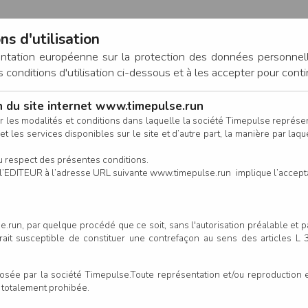
ns d'utilisation
entation européenne sur la protection des données personnel
onditions d'utilisation ci-dessous et à les accepter pour conti
on du site internet www.timepulse.run
CONNEXION
r les modalités et conditions dans laquelle la société Timepulse représ
t les services disponibles sur le site et d’autre part, la manière par laquel
CALENDRIER
RÉSULTATS
INSCRIPTION EN LIGNE
CO
u respect des présentes conditions.
 de l’EDITEUR à l’adresse URL suivante www.timepulse.run implique l’accep
.run, par quelque procédé que ce soit, sans l'autorisation préalable et 
serait susceptible de constituer une contrefaçon au sens des articles L
e par la société Timepulse.Toute représentation et/ou reproduction et/
t totalement prohibée.