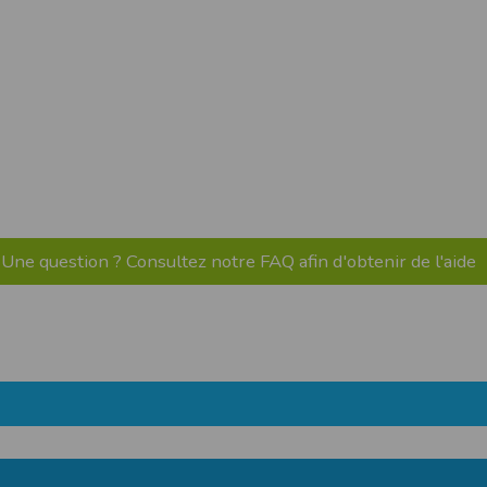
pr.xml
 avant qu’elles ne transitent sur le réseau.
n utilisant les dernières technologies de
i n’est pas accessible depuis l’extérieur.
ience sur notre site peut en être affectée
ossibilité d'accéder à certaines pages ou
te de la finalité des cookies.
Une question ? Consultez notre FAQ afin d'obtenir de l'aide