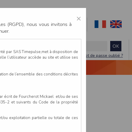
×
les (RGPD), nous vous invitons à
nuer.
enté par SAS Timepulse,met à disposition de
Mot de passe oublié ?
le l’utilisateur accède au site et utilise ses
NTACTEZ-NOUS
DEVIS
VIDÉO LIVE
tation de l’ensemble des conditions décrites
par écrit de Fourcherot Mickael et/ou de ses
 335-2 et suivants du Code de la propriété
ou exploitation partielle ou totale de ces