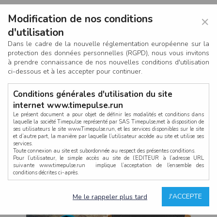
Modification de nos conditions
×
d'utilisation
Dans le cadre de la nouvelle réglementation européenne sur la
protection des données personnelles (RGPD), nous vous invitons
à prendre connaissance de nos nouvelles conditions d'utilisation
ci-dessous et à les accepter pour continuer.
Conditions générales d'utilisation du site
internet www.timepulse.run
Le présent document a pour objet de définir les modalités et conditions dans
laquelle la société Timepulse représenté par SAS Timepulse,met à disposition de
ses utilisateurs le site www.Timepulse.run, et les services disponibles sur le site
CONNEXION
et d’autre part, la manière par laquelle l’utilisateur accède au site et utilise ses
services.
Toute connexion au site est subordonnée au respect des présentes conditions.
Pour l’utilisateur, le simple accès au site de l’EDITEUR à l’adresse URL
suivante www.timepulse.run implique l’acceptation de l’ensemble des
conditions décrites ci-après.
Propriété intellectuelle
Mot de passe oublié ?
J'ACCEPTE
Me le rappeler plus tard
La structure générale du site www.timepulse.run, par quelque procédé que ce
soit, sans l'autorisation préalable et par écrit de Fourcherot Mickael et/ou de ses
partenaires est strictement interdite et serait susceptible de constituer une