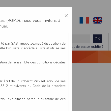
×
les (RGPD), nous vous invitons à
nuer.
enté par SAS Timepulse,met à disposition de
Mot de passe oublié ?
le l’utilisateur accède au site et utilise ses
NTACTEZ-NOUS
DEVIS
VIDÉO LIVE
tation de l’ensemble des conditions décrites
par écrit de Fourcherot Mickael et/ou de ses
 335-2 et suivants du Code de la propriété
ou exploitation partielle ou totale de ces