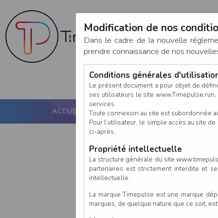
Modification de nos conditio
Dans le cadre de la nouvelle réglem
prendre connaissance de nos nouvelles c
Conditions générales d'utilisati
Le présent document a pour objet de défini
ses utilisateurs le site www.Timepulse.run, e
services.
ACCUEIL
PUCE ACTIVE
NOS SERVICES
Toute connexion au site est subordonnée a
Pour l’utilisateur, le simple accès au site
ci-après.
Propriété intellectuelle
La structure générale du site www.timepulse
partenaires est strictement interdite et 
intellectuelle.
La marque Timepulse est une marque déposé
marques, de quelque nature que ce soit, es