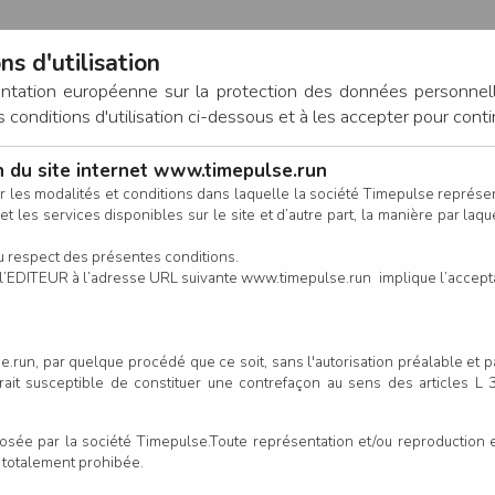
ns d'utilisation
entation européenne sur la protection des données personnel
onditions d'utilisation ci-dessous et à les accepter pour conti
on du site internet www.timepulse.run
CONNEXION
r les modalités et conditions dans laquelle la société Timepulse représ
t les services disponibles sur le site et d’autre part, la manière par laquel
CALENDRIER
RÉSULTATS
INSCRIPTION EN LIGNE
CO
u respect des présentes conditions.
 de l’EDITEUR à l’adresse URL suivante www.timepulse.run implique l’accep
.run, par quelque procédé que ce soit, sans l'autorisation préalable et 
serait susceptible de constituer une contrefaçon au sens des articles L
e par la société Timepulse.Toute représentation et/ou reproduction et/
t totalement prohibée.