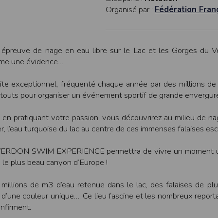
une assistance technique vis à vis de l’utilisateur que ce soit par des moy
Organisé par :
Fédération Fran
e engagée en cas d’impossibilité d’accès à ce site et/ou d’utilisation des se
terrompre le site ou une partie des services, à tout moment sans préavis, l
épreuve de nage en eau libre sur le Lac et les Gorges du Ve
pas responsable des interruptions, et des conséquences qui peuvent en déco
me une évidence…
isation
fier, à tout moment et sans préavis, les présentes conditions d’utilisatio
ite exceptionnel, fréquenté chaque année par des millions de 
atouts pour organiser un événement sportif de grande envergur
tiques et les limites d’Internet, et notamment reconnaît que :
 en pratiquant votre passion, vous découvrirez au milieu de 
r les services accessibles par Internet et n’exerce aucun contrôle de qu
er, l’eau turquoise du lac au centre de ces immenses falaises es
transiter par l’intermédiaire de son centre serveur.
rculant sur Internet ne sont pas protégées notamment contre les détourn
ERDON SWIM EXPERIENCE permettra de vivre un moment uni
sensible ou confidentielle se fait à ses risques et périls.
culant sur Internet peuvent être réglementées en termes d’usage ou être pr
 le plus beau canyon d’Europe !
 des données qu’il consulte, interroge et transfère sur Internet.
spose d’aucun moyen de contrôle sur le contenu des services accessibles 
millions de m3 d’eau retenue dans le lac, des falaises de p
te internet www.timepulse.run peuvent recevoir des offres des partenaires d
u d’une couleur unique…. Ce lieu fascine et les nombreux report
 site internet www.timepulse.run peuvent recevoir des offres les invitan
onfirment.