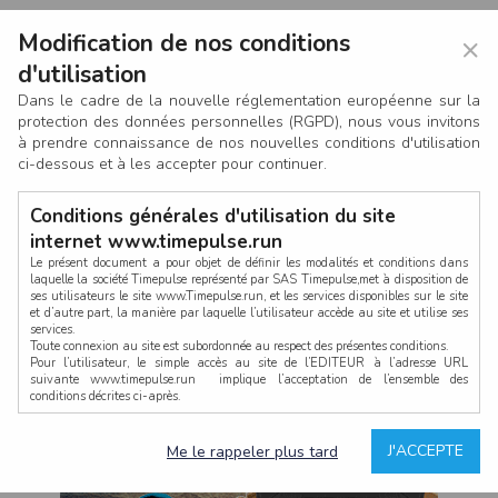
Modification de nos conditions
×
d'utilisation
Dans le cadre de la nouvelle réglementation européenne sur la
protection des données personnelles (RGPD), nous vous invitons
à prendre connaissance de nos nouvelles conditions d'utilisation
ci-dessous et à les accepter pour continuer.
Conditions générales d'utilisation du site
internet www.timepulse.run
Le présent document a pour objet de définir les modalités et conditions dans
laquelle la société Timepulse représenté par SAS Timepulse,met à disposition de
ses utilisateurs le site www.Timepulse.run, et les services disponibles sur le site
CONNEXION
et d’autre part, la manière par laquelle l’utilisateur accède au site et utilise ses
services.
Toute connexion au site est subordonnée au respect des présentes conditions.
Pour l’utilisateur, le simple accès au site de l’EDITEUR à l’adresse URL
suivante www.timepulse.run implique l’acceptation de l’ensemble des
conditions décrites ci-après.
Propriété intellectuelle
Mot de passe oublié ?
J'ACCEPTE
Me le rappeler plus tard
La structure générale du site www.timepulse.run, par quelque procédé que ce
soit, sans l'autorisation préalable et par écrit de Fourcherot Mickael et/ou de ses
partenaires est strictement interdite et serait susceptible de constituer une