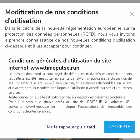
Modification de nos conditions
×
d'utilisation
Dans le cadre de la nouvelle réglementation européenne sur la
protection des données personnelles (RGPD), nous vous invitons
à prendre connaissance de nos nouvelles conditions d'utilisation
ci-dessous et à les accepter pour continuer.
Conditions générales d'utilisation du site
internet www.timepulse.run
Le présent document a pour objet de définir les modalités et conditions dans
laquelle la société Timepulse représenté par SAS Timepulse,met à disposition de
ses utilisateurs le site www.Timepulse.run, et les services disponibles sur le site
CONNEXION
et d’autre part, la manière par laquelle l’utilisateur accède au site et utilise ses
services.
Toute connexion au site est subordonnée au respect des présentes conditions.
Pour l’utilisateur, le simple accès au site de l’EDITEUR à l’adresse URL
suivante www.timepulse.run implique l’acceptation de l’ensemble des
conditions décrites ci-après.
Propriété intellectuelle
Mot de passe oublié ?
J'ACCEPTE
Me le rappeler plus tard
La structure générale du site www.timepulse.run, par quelque procédé que ce
soit, sans l'autorisation préalable et par écrit de Fourcherot Mickael et/ou de ses
partenaires est strictement interdite et serait susceptible de constituer une