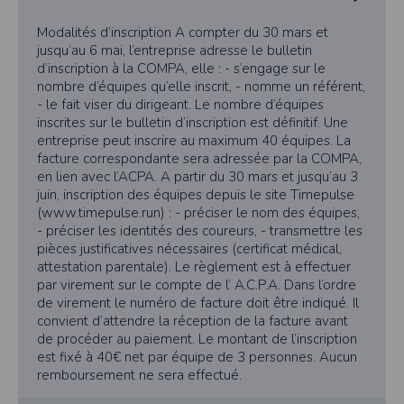
cookies
Modalités d’inscription A compter du 30 mars et
Safari
jusqu’au 6 mai, l’entreprise adresse le bulletin
Dans votre navigateur, choisissez le menu
Édition > Préférences
.
Cliquez sur
Sécurité
.
d’inscription à la COMPA, elle : - s’engage sur le
Cliquez sur
Afficher les cookies
.
nombre d’équipes qu’elle inscrit, - nomme un référent,
- le fait viser du dirigeant. Le nombre d’équipes
Google Chrome
Cliquez sur l'icône du menu
Outils
.
inscrites sur le bulletin d’inscription est définitif. Une
Sélectionnez
Options
.
entreprise peut inscrire au maximum 40 équipes. La
Cliquez sur l'onglet
Options avancées
et accédez à la section
Confidentialité
.
facture correspondante sera adressée par la COMPA,
Cliquez sur le bouton
Afficher les cookies
.
en lien avec l’ACPA. A partir du 30 mars et jusqu’au 3
Politique d'utilisation des cookies
juin, inscription des équipes depuis le site Timepulse
Un cookie est un petit fichier texte envoyé à votre navigateur depuis nos
(www.timepulse.run) : - préciser le nom des équipes,
serveurs, que vous utilisiez un ordinateur, une tablette ou un smartphone.
- préciser les identités des coureurs, - transmettre les
Nous utilisons les cookies à diverses fins : nous les employons pour vous
identifier de page en page lorsque vous disposez d'un compte membre, retenir
pièces justificatives nécessaires (certificat médical,
certaines de vos préférences ou encore compter les visiteurs d'une page.
attestation parentale). Le règlement est à effectuer
par virement sur le compte de l’ A.C.P.A. Dans l’ordre
RGPD
de virement le numéro de facture doit être indiqué. Il
Timepulse se conforme à la nouvelle directive européenne : La RGPD A ce titre,
convient d’attendre la réception de la facture avant
un DPO a été nommé : contact@timepulse.run
de procéder au paiement. Le montant de l’inscription
La collecte et la conservation des données
est fixé à 40€ net par équipe de 3 personnes. Aucun
Conformément à la loi du 6 janvier 1978 relative à l'informatique et aux
remboursement ne sera effectué.
libertés, modifiée en août 2004, le présent site à été déclaré à la Commission
Nationale de l'Informatique et des Libertés sous le numéro 2011834.