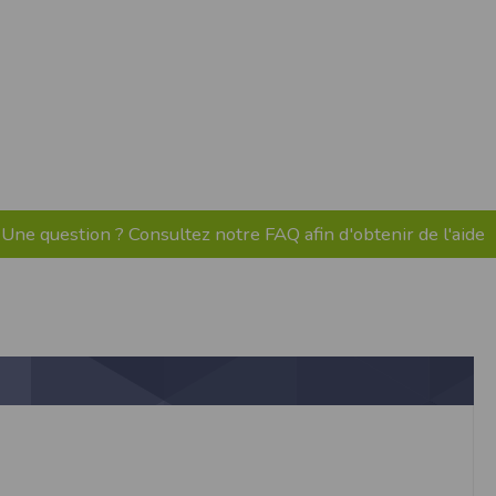
pr.xml
 avant qu’elles ne transitent sur le réseau.
n utilisant les dernières technologies de
i n’est pas accessible depuis l’extérieur.
ience sur notre site peut en être affectée
ossibilité d'accéder à certaines pages ou
Une question ? Consultez notre FAQ afin d'obtenir de l'aide
te de la finalité des cookies.