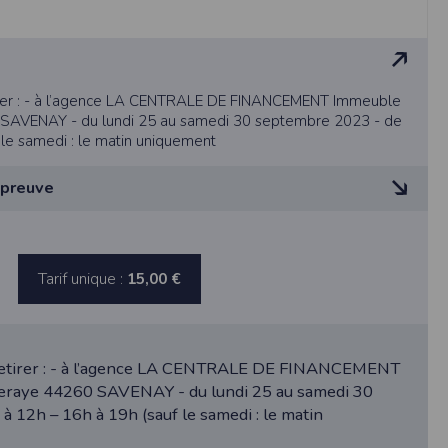
etirer : - à l’agence LA CENTRALE DE FINANCEMENT Immeuble
 SAVENAY - du lundi 25 au samedi 30 septembre 2023 - de
 le samedi : le matin uniquement
épreuve
ne tablette ou un smartphone.
vous disposez d'un compte membre, retenir
 au sein de l’organisation mais de façon limitée en dehors
ANTE
Tarif unique :
15,00 €
pulse.run
S et l’Association Ma Parenthèse organisent le dimanche
édition de « L’ETINCELANTE » à Savenay, courses et marche
te à été déclaré à la Commission Nationale de
à retirer : - à l’agence LA CENTRALE DE FINANCEMENT
cancer.
leraye 44260 SAVENAY - du lundi 25 au samedi 30
 des fonctionnalités du site. Les données
0 km à parcourir, non chronométrée et non classée.
 12h – 16h à 19h (sauf le samedi : le matin
 pages web, et d'effectuer une localisation
s :
es que vous nous transmettez volontairement