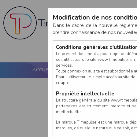
Modification de nos conditio
Dans le cadre de la nouvelle réglem
prendre connaissance de nos nouvelles c
Conditions générales d'utilisati
Le présent document a pour objet de défini
ses utilisateurs le site www.Timepulse.run, e
services.
ACCUEIL
PUCE ACTIVE
NOS SERVICES
Toute connexion au site est subordonnée a
Pour l’utilisateur, le simple accès au site
ci-après.
Propriété intellectuelle
La structure générale du site www.timepulse
partenaires est strictement interdite et 
intellectuelle.
La marque Timepulse est une marque déposé
marques, de quelque nature que ce soit, es