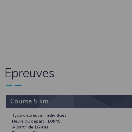
Sécurisation des données
Les données sont hébergées par l'héberge
Toutes les communications entre votre navig
Par ailleurs, les mots de passe ne sont 
sécurisation des mots de passe. Enfin, les c
Paramétrer votre navigateur int
Vous pouvez à tout moment choisir de désa
comme par exemple et sans être exhaustif
encore la perte de vos préférences sur cer
Epreuves
Afin de gérer les cookies au plus près de v
Internet Explorer
Dans Internet Explorer, cliquez sur le bout
Sous l'onglet
Général
, sous
Historique de n
Cliquez sur le bouton
Afficher les fichiers
.
Course 5 km
Firefox
Allez dans l'onglet
Outils du navigateur
puis
Type d’épreuve :
Individuel
Dans la fenêtre qui s'affiche, choisissez
Vie
Heure du départ :
10h45
A partir de
16 ans
Safari