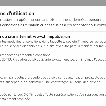
ns d'utilisation
entation européenne sur la protection des données personnel
onditions d'utilisation ci-dessous et à les accepter pour conti
on du site internet www.timepulse.run
CONNEXION
r les modalités et conditions dans laquelle la société Timepulse représ
t les services disponibles sur le site et d’autre part, la manière par laquel
CALENDRIER
RÉSULTATS
INSCRIPTION EN LIGNE
CO
u respect des présentes conditions.
 de l’EDITEUR à l’adresse URL suivante www.timepulse.run implique l’accep
.run, par quelque procédé que ce soit, sans l'autorisation préalable et 
serait susceptible de constituer une contrefaçon au sens des articles L
e par la société Timepulse.Toute représentation et/ou reproduction et/
t totalement prohibée.