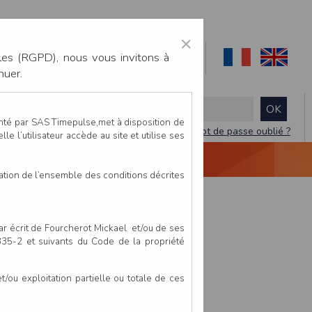
×
les (RGPD), nous vous invitons à
nuer.
enté par SAS Timepulse,met à disposition de
Mot de passe oublié ?
le l’utilisateur accède au site et utilise ses
NTACTEZ-NOUS
DEVIS
VIDÉO LIVE
tation de l’ensemble des conditions décrites
par écrit de Fourcherot Mickael et/ou de ses
 335-2 et suivants du Code de la propriété
ou exploitation partielle ou totale de ces