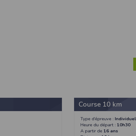
ur suivant :https://www.ovh.com/fr/protection-donnees-personnelles/gd
ateur et nos serveurs utilisent le protocole HTTPS qui crypte les données
pas stockés en clair dans notre base de données mais sont cryptés e
ommunications entre nos différents serveurs se font sur un réseau privé qu
ernet
ctiver les cookies sur votre ordinateur. Notez cependant que votre expér
, la perte de votre session membre lorsque vous changez de page, l'imp
taines pages.
os attentes nous vous invitons à paramétrer votre navigateur en tenant comp
on
Outils
, puis sur
Options Internet
.
avigation
, cliquez sur
Paramètres
.
Course 10 km
 sélectionnez le menu
Options
Type d’épreuve :
Individuel
 privée
et cliquez sur
Affichez les cookies
Heure du départ :
10h30
A partir de
16 ans