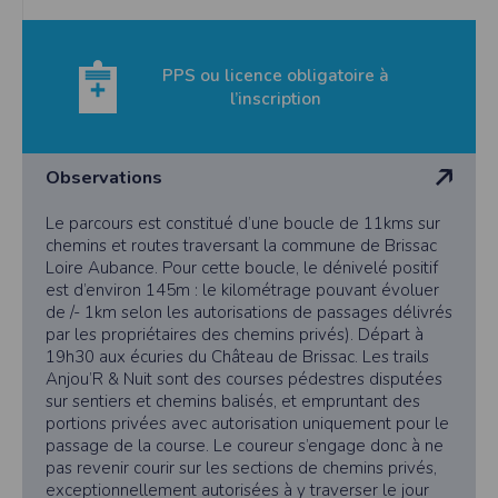
cookies
Safari
Dans votre navigateur, choisissez le menu
Édition > Préférences
.
PPS ou licence obligatoire à
Cliquez sur
Sécurité
.
Cliquez sur
Afficher les cookies
.
l’inscription
Google Chrome
Cliquez sur l'icône du menu
Outils
.
Sélectionnez
Options
.
Observations
Cliquez sur l'onglet
Options avancées
et accédez à la section
Confidentialité
.
Cliquez sur le bouton
Afficher les cookies
.
Le parcours est constitué d’une boucle de 11kms sur
Politique d'utilisation des cookies
chemins et routes traversant la commune de Brissac
Un cookie est un petit fichier texte envoyé à votre navigateur depuis nos
Loire Aubance. Pour cette boucle, le dénivelé positif
serveurs, que vous utilisiez un ordinateur, une tablette ou un smartphone.
Nous utilisons les cookies à diverses fins : nous les employons pour vous
est d’environ 145m : le kilométrage pouvant évoluer
identifier de page en page lorsque vous disposez d'un compte membre, retenir
de /- 1km selon les autorisations de passages délivrés
certaines de vos préférences ou encore compter les visiteurs d'une page.
par les propriétaires des chemins privés). Départ à
RGPD
19h30 aux écuries du Château de Brissac. Les trails
Anjou’R & Nuit sont des courses pédestres disputées
Timepulse se conforme à la nouvelle directive européenne : La RGPD A ce titre,
un DPO a été nommé : contact@timepulse.run
sur sentiers et chemins balisés, et empruntant des
portions privées avec autorisation uniquement pour le
La collecte et la conservation des données
passage de la course. Le coureur s’engage donc à ne
Conformément à la loi du 6 janvier 1978 relative à l'informatique et aux
pas revenir courir sur les sections de chemins privés,
libertés, modifiée en août 2004, le présent site à été déclaré à la Commission
exceptionnellement autorisées à y traverser le jour
Nationale de l'Informatique et des Libertés sous le numéro 2011834.