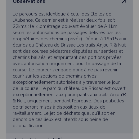
Observations
vous disposez d’un droit d’accès et de rectification aux informations qui vous
concernent.
Le parcours est identique à celui des Etoiles de
Vous pouvez accèder aux informations vous concernant
en nous contactant ici
l’Aubance. Ce dernier est à réaliser deux fois, soit
.Vous pouvez également, pour des motifs légitimes, vous opposer au traitement
22kms : le kilométrage pouvant évoluer de /- 1km
des données vous concernant.
selon les autorisations de passages délivrés par les
propriétaires des chemins privés). Départ à 19h15 aux
écuries du Château de Brissac Les trails Anjou’R & Nuit
Conditions générales d'utilisation de
sont des courses pédestres disputées sur sentiers et
l'application Timepulse :
chemins balisés, et empruntant des portions privées
avec autorisation uniquement pour le passage de la
POLITIQUE DE CONFIDENTIALITÉ DE L'APPLICATION TIMEPULSE
course. Le coureur s’engage donc à ne pas revenir
courir sur les sections de chemins privés,
Informations sur la localisation
exceptionnellement autorisées à y traverser le jour
Nous collectons et traitons les informations de localisation lorsque vous vous
de la course. Le parc du château de Brissac est ouvert
inscrivez et utilisez les services. Conformément à notre politique de
exceptionnellement aux participants aux trails Anjou’R
confidentialité, nous ne suivons pas la localisation de votre appareil lorsque
vous n'utilisez pas l'application, mais afin de fournir des services de
& Nuit, uniquement pendant l’épreuve. Des poubelles
synchronisation de base, il est nécessaire de suivre la localisation de votre
de tri seront mises à disposition aux lieux de
appareil lorsque vous utilisez l'application. Si vous souhaitez mettre fin au suivi
ravitaillement. Le jet de déchets quel qu’il soit en
de la localisation de votre appareil, vous pouvez le faire à tout moment en
ajustant les paramètres de votre appareil.
dehors de ces lieux est interdit sous peine de
disqualification.
Partage d'informations entre utilisateurs.
Cette application nécessite des autorisations pour l'appareil photo si