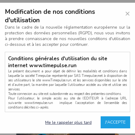
Modification de nos conditions
×
d'utilisation
Dans le cadre de la nouvelle réglementation européenne sur la
protection des données personnelles (RGPD), nous vous invitons
à prendre connaissance de nos nouvelles conditions d'utilisation
ci-dessous et à les accepter pour continuer.
Conditions générales d'utilisation du site
internet www.timepulse.run
Le présent document a pour objet de définir les modalités et conditions dans
laquelle la société Timepulse représenté par SAS Timepulse,met à disposition de
ses utilisateurs le site www.Timepulse.run, et les services disponibles sur le site
CONNEXION
et d’autre part, la manière par laquelle l’utilisateur accède au site et utilise ses
services.
Toute connexion au site est subordonnée au respect des présentes conditions.
Pour l’utilisateur, le simple accès au site de l’EDITEUR à l’adresse URL
suivante www.timepulse.run implique l’acceptation de l’ensemble des
conditions décrites ci-après.
Propriété intellectuelle
Mot de passe oublié ?
J'ACCEPTE
Me le rappeler plus tard
La structure générale du site www.timepulse.run, par quelque procédé que ce
soit, sans l'autorisation préalable et par écrit de Fourcherot Mickael et/ou de ses
partenaires est strictement interdite et serait susceptible de constituer une