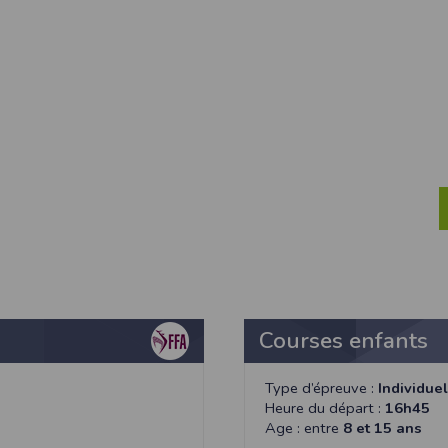
dition > Préférences
.
édez à la section
Confidentialité
.
s
à votre navigateur depuis nos serveurs, que vous utilisiez un ordinateur, u
ns : nous les employons pour vous identifier de page en page lorsque 
pter les visiteurs d'une page.
tive européenne : La RGPD A ce titre, un DPO a été nommé : contact@time
Courses enfants
es données
tive à l'informatique et aux libertés, modifiée en août 2004, le présent si
éro 2011834.
Type d’épreuve :
Individuel
gatoires lors de l'inscription sont nécessaires aux fins de bénéficier
Heure du départ :
16h45
s permettent d'effectuer des statistiques quant à la consultation de ses
Age : entre
8 et 15 ans
es données collectées et ultérieurement traitées par nos soins sont cell