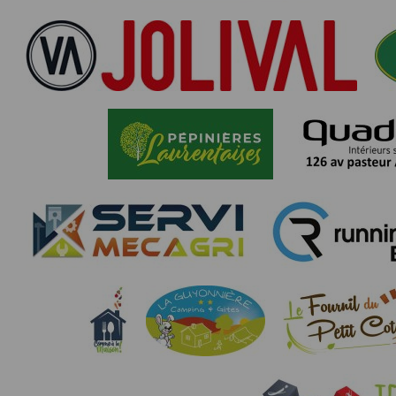
nécessaire de suivre la localisation de votre
vous pouvez le faire à tout moment en ajust
Partage d'informations entre utilisateurs
Cette application nécessite des autorisat
informations à partir des photos que vous p
Cette application ne requiert pas d'informat
Informations sur le paiement
Aucun paiement n'étant effectué dans l'appli
Traduction in English :
This app requires camera permissions if th
does not require information from your cont
Payment information
No payment is made within the app, so no inf