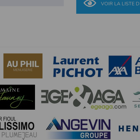
VOIR LA LISTE D
Gratuit, certificat médical 
Retrait des dossards de 1
athlétisme, les résultats sont transmis à la Fédération Française d’Athl
- Déclaration CNIL n°
2155789
bertés » du 6 janvier 1978 modifiée, vous disposez d’un droit d’accès et
s concernant
en nous contactant ici
.Vous pouvez également, pour des motif
n de l'application Timepulse :
PLICATION TIMEPULSE
 de localisation lorsque vous vous inscrivez et utilisez les services. Confo
 appareil lorsque vous n'utilisez pas l'application, mais afin de fournir de