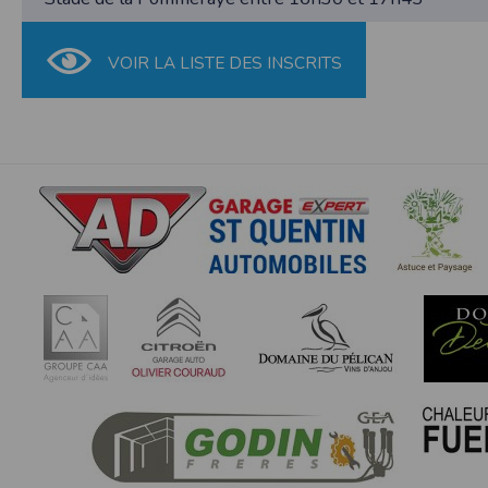
SAS TIMEPULSE
96 rue du parc - Varades
44370 LoireAuxence
VOIR LA LISTE DES INSCRITS
F.F.A :
Pour ce qui concerne les épreuves d’
CNIL :
Conditions d’utilisation - Mentions légales 
Conformément à la loi « informatique et li
concernent.
Vous pouvez accèder aux informations vou
données vous concernant.
Conditions générales d'utilisatio
POLITIQUE DE CONFIDENTIALITÉ DE L'AP
Informations sur la localisation
Nous collectons et traitons les informations
nous ne suivons pas la localisation de votre