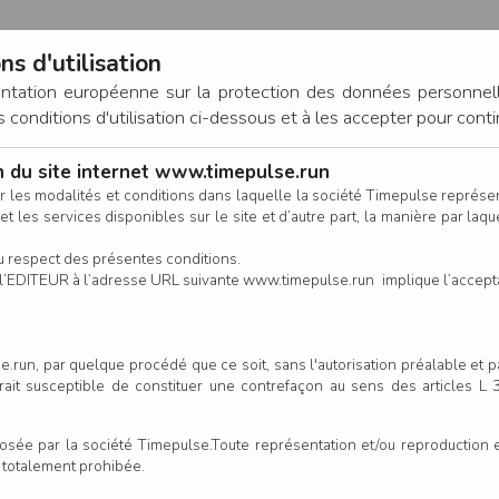
ns d'utilisation
entation européenne sur la protection des données personnel
onditions d'utilisation ci-dessous et à les accepter pour conti
on du site internet www.timepulse.run
CONNEXION
r les modalités et conditions dans laquelle la société Timepulse représ
t les services disponibles sur le site et d’autre part, la manière par laquel
CALENDRIER
RÉSULTATS
INSCRIPTION EN LIGNE
CO
u respect des présentes conditions.
 de l’EDITEUR à l’adresse URL suivante www.timepulse.run implique l’accep
.run, par quelque procédé que ce soit, sans l'autorisation préalable et 
serait susceptible de constituer une contrefaçon au sens des articles L
e par la société Timepulse.Toute représentation et/ou reproduction et/
t totalement prohibée.