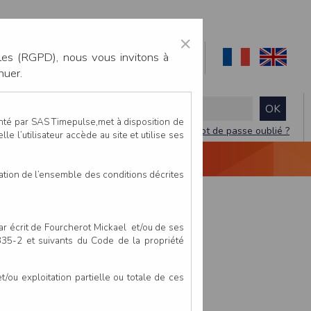
×
les (RGPD), nous vous invitons à
nuer.
enté par SAS Timepulse,met à disposition de
Mot de passe oublié ?
le l’utilisateur accède au site et utilise ses
NTACTEZ-NOUS
DEVIS
VIDÉO LIVE
tation de l’ensemble des conditions décrites
par écrit de Fourcherot Mickael et/ou de ses
 335-2 et suivants du Code de la propriété
ou exploitation partielle ou totale de ces