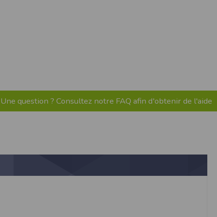
Une question ? Consultez notre FAQ afin d'obtenir de l'aide
ne tablette ou un smartphone.
vous disposez d'un compte membre, retenir
pulse.run
te à été déclaré à la Commission Nationale de
 des fonctionnalités du site. Les données
 pages web, et d'effectuer une localisation
es que vous nous transmettez volontairement