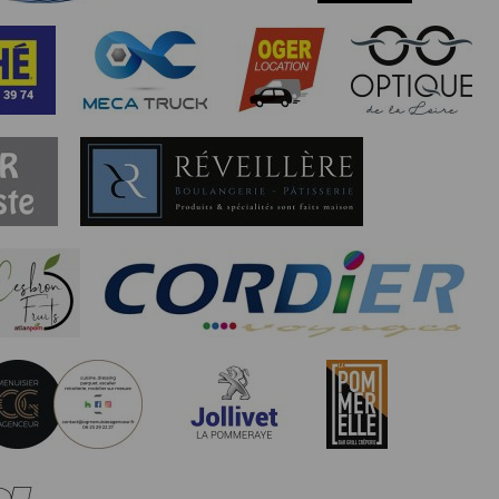
au suivi de la localisation de votre appareil,
hoto dans la galerie. Nous recueillons des
llectée.
rmation from the photos you share. This app