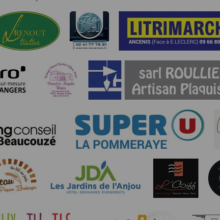
 appareil lorsque vous utilisez l'application. Si vous souhaitez mettre fin 
ant les paramètres de votre appareil.
.
ions pour l'appareil photo si l'utilisateur souhaite télécharger une p
artagez.
ions de vos contacts.
cation, aucune information sur vos cartes de crédit ou de débit ne sera co
e user is interested in uploading a photo to the gallery. We collect info
acts.
ormation about your credit or debit cards will be collected.