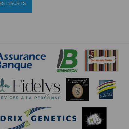
ES INSCRITS
ou autorisation parentale obligatoire
5h30 à 16h30
étisme
 de rectification aux informations qui vous
s légitimes, vous opposer au traitement des
rmément à notre politique de confidentialité,
s services de synchronisation de base, il est