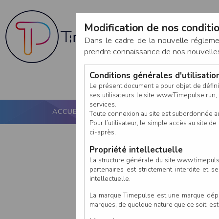
Modification de nos conditio
Dans le cadre de la nouvelle réglem
prendre connaissance de nos nouvelles c
Conditions générales d'utilisati
Le présent document a pour objet de défini
ses utilisateurs le site www.Timepulse.run, e
services.
ACCUEIL
PUCE ACTIVE
NOS SERVICES
Toute connexion au site est subordonnée a
Pour l’utilisateur, le simple accès au site
ci-après.
Propriété intellectuelle
La structure générale du site www.timepulse
partenaires est strictement interdite et 
intellectuelle.
La marque Timepulse est une marque déposé
marques, de quelque nature que ce soit, es