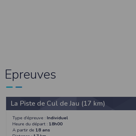
Dans votre navigateur, choisissez le menu
É
Cliquez sur
Sécurité
.
Cliquez sur
Afficher les cookies
.
Google Chrome
Cliquez sur l'icône du menu
Outils
.
Sélectionnez
Options
.
Cliquez sur l'onglet
Options avancées
et acc
Cliquez sur le bouton
Afficher les cookies
.
Politique d'utilisation des cookie
Un cookie est un petit fichier texte envoyé 
Epreuves
Nous utilisons les cookies à diverses fi
certaines de vos préférences ou encore com
RGPD
Timepulse se conforme à la nouvelle direc
La Piste de Cul de Jau (17 km)
La collecte et la conservation d
Conformément à la loi du 6 janvier 1978 rela
l'Informatique et des Libertés sous le num
Type d’épreuve :
Individuel
Les données identifiées comme étant obli
Heure du départ :
18h00
collectées automatiquement par le site nou
A partir de
18 ans
géographique partielle des utilisateurs. L