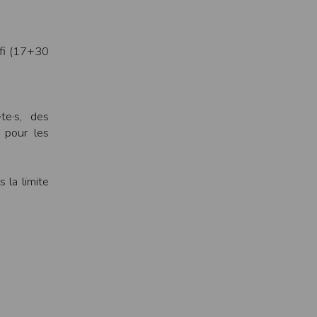
ens électronique ou téléphonique.
rvices.
éfi (17+30
e tout sans droit à indemnités. L’utilisateur
uler pour l’utilisateur ou tout tiers.
n afin de les adapter aux évolutions du site
te·s, des
s pour les
 la limite
elque forme que ce soit sur la nature et les
ements éventuels. La communication de toute
otégées par un droit de propriété.
sur Internet
e l'éditeur
t à participer à des épreuves inscrites au