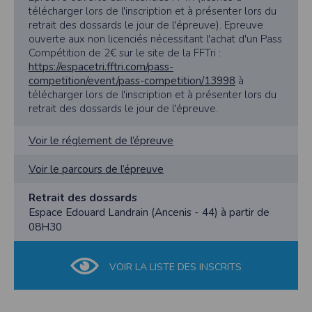
vous disposez d’un droit d’accès et de rectification aux informations qui vous
télécharger lors de l'inscription et à présenter lors du
concernent.
retrait des dossards le jour de l'épreuve). Epreuve
ouverte aux non licenciés nécessitant l'achat d'un Pass
Vous pouvez accèder aux informations vous concernant
en nous contactant ici
.Vous pouvez également, pour des motifs légitimes, vous opposer au traitement
Compétition de 2€ sur le site de la FFTri :
des données vous concernant.
https://espacetri.fftri.com/pass-
competition/event/pass-competition/13998
à
télécharger lors de l'inscription et à présenter lors du
Conditions générales d'utilisation de
retrait des dossards le jour de l'épreuve.
l'application Timepulse :
Voir le réglement de l’épreuve
POLITIQUE DE CONFIDENTIALITÉ DE L'APPLICATION TIMEPULSE
Voir le parcours de l’épreuve
Informations sur la localisation
Nous collectons et traitons les informations de localisation lorsque vous vous
Retrait des dossards
inscrivez et utilisez les services. Conformément à notre politique de
Espace Edouard Landrain (Ancenis - 44) à partir de
confidentialité, nous ne suivons pas la localisation de votre appareil lorsque
vous n'utilisez pas l'application, mais afin de fournir des services de
08H30
synchronisation de base, il est nécessaire de suivre la localisation de votre
appareil lorsque vous utilisez l'application. Si vous souhaitez mettre fin au suivi
de la localisation de votre appareil, vous pouvez le faire à tout moment en
ajustant les paramètres de votre appareil.
VOIR LA LISTE DES INSCRITS
Partage d'informations entre utilisateurs.
Cette application nécessite des autorisations pour l'appareil photo si