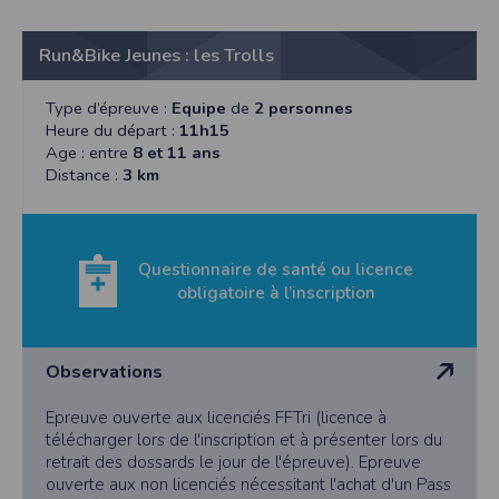
l'utilisateur souhaite télécharger une photo dans la galerie. Nous recueillons
des informations à partir des photos que vous partagez.
Cette application ne requiert pas d'informations de vos contacts.
Run&Bike Jeunes : les Trolls
Informations sur le paiement
Type d’épreuve :
Equipe
de
2 personnes
Aucun paiement n'étant effectué dans l'application, aucune information sur
vos cartes de crédit ou de débit ne sera collectée.
Heure du départ :
11h15
Age : entre
8 et 11 ans
Traduction in English :
Distance :
3 km
This app requires camera permissions if the user is interested in uploading a
photo to the gallery. We collect information from the photos you share. This app
does not require information from your contacts.
Payment information
Questionnaire de santé ou licence
No payment is made within the app, so no information about your credit or
obligatoire à l’inscription
debit cards will be collected.
Observations
Epreuve ouverte aux licenciés FFTri (licence à
télécharger lors de l'inscription et à présenter lors du
retrait des dossards le jour de l'épreuve). Epreuve
ouverte aux non licenciés nécessitant l'achat d'un Pass