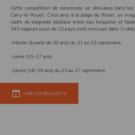
de réponse ou de qualité. Il n’est prévu auc
Cette compétition de renommée se déroulera dans les 
Carry-le-Rouet.. C'est ainsi à la plage du Rouet, un riva
La responsabilité de l’éditeur ne saurait êtr
cadre de baignade idyllique entre eau turquoise et fal
Par ailleurs, l’EDITEUR peut être amené à in
343 nageurs issus de 22 pays vont concourir dans 3 catég
reconnaît et accepte que l’EDITEUR ne soit 
Modification des conditions d’util
-Master (à partir de 30 ans) du 21 au 23 septembre,
L’EDITEUR se réserve la possibilité de modi
et/ou de son exploitation.
-Junior (15-17 ans)
Règles d'usage d'Internet
-Senior (18-29 ans) du 23 au 27 septembre.
L’utilisateur déclare accepter les caractéris
L’EDITEUR n’assume aucune responsabilité su
caractéristiques des données qui pourraient 
L’utilisateur reconnaît que les données ci
VOIR LES RÉSULTATS
information jugée par l’utilisateur de nature 
L’utilisateur reconnaît que les données cir
L’utilisateur est seul responsable de l’usage
L’utilisateur reconnaît que l’EDITEUR ne di
L'éditeur informe que les utilisateurs du si
L'éditeur informe que les utilisateurs du
calendrier du site.