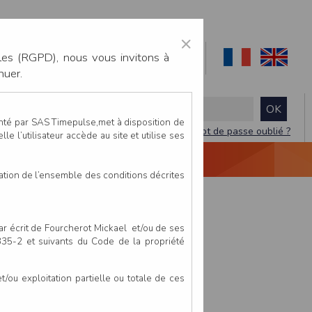
×
les (RGPD), nous vous invitons à
nuer.
enté par SAS Timepulse,met à disposition de
Mot de passe oublié ?
le l’utilisateur accède au site et utilise ses
NTACTEZ-NOUS
DEVIS
VIDÉO LIVE
tation de l’ensemble des conditions décrites
par écrit de Fourcherot Mickael et/ou de ses
 335-2 et suivants du Code de la propriété
ou exploitation partielle ou totale de ces