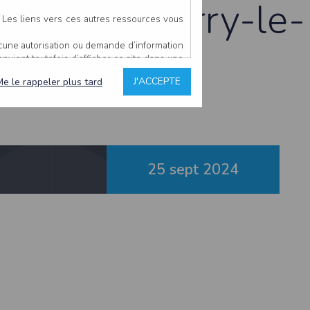
km BF à Carry-le-
. Les liens vers ces autres ressources vous
ucune autorisation ou demande d’information
convient toutefois d’afficher ce site dans une
u’il estime non conforme à l’objet du site
J'ACCEPTE
Me le rappeler plus tard
es comme étant fiables.
rs typographiques.
n sur ce site.
25 sept
2024
ent avoir fait l’objet de mises à jour. En
teur en prend connaissance.
de l’utilisateur, qui assume la totalité des
ernier.
e l’interprétation ou de l’utilisation des
 événement hors du contrôle de l’EDITEUR, et
des services.
sions et des performances en terme de temps