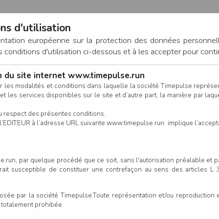
ns d'utilisation
entation européenne sur la protection des données personnel
onditions d'utilisation ci-dessous et à les accepter pour conti
on du site internet www.timepulse.run
CONNEXION
r les modalités et conditions dans laquelle la société Timepulse représ
t les services disponibles sur le site et d’autre part, la manière par laquel
CALENDRIER
RÉSULTATS
INSCRIPTION EN LIGNE
CO
u respect des présentes conditions.
 de l’EDITEUR à l’adresse URL suivante www.timepulse.run implique l’accep
.run, par quelque procédé que ce soit, sans l'autorisation préalable et 
serait susceptible de constituer une contrefaçon au sens des articles L
e par la société Timepulse.Toute représentation et/ou reproduction et/
t totalement prohibée.