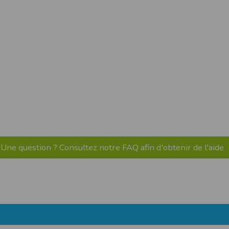
pr.xml
 avant qu’elles ne transitent sur le réseau.
n utilisant les dernières technologies de
i n’est pas accessible depuis l’extérieur.
ience sur notre site peut en être affectée
ossibilité d'accéder à certaines pages ou
te de la finalité des cookies.
Une question ? Consultez notre FAQ afin d'obtenir de l'aide