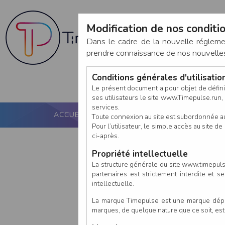
Modification de nos conditio
Dans le cadre de la nouvelle réglem
prendre connaissance de nos nouvelles c
Conditions générales d'utilisati
Le présent document a pour objet de défini
ses utilisateurs le site www.Timepulse.run, e
services.
ACCUEIL
PUCE ACTIVE
NOS SERVICES
Toute connexion au site est subordonnée a
Pour l’utilisateur, le simple accès au site
ci-après.
Propriété intellectuelle
La structure générale du site www.timepulse
partenaires est strictement interdite et 
intellectuelle.
La marque Timepulse est une marque déposé
marques, de quelque nature que ce soit, es