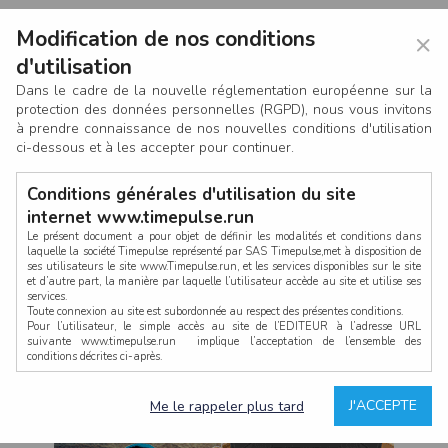
Modification de nos conditions
×
d'utilisation
Dans le cadre de la nouvelle réglementation européenne sur la
protection des données personnelles (RGPD), nous vous invitons
à prendre connaissance de nos nouvelles conditions d'utilisation
ci-dessous et à les accepter pour continuer.
Conditions générales d'utilisation du site
internet www.timepulse.run
Le présent document a pour objet de définir les modalités et conditions dans
laquelle la société Timepulse représenté par SAS Timepulse,met à disposition de
ses utilisateurs le site www.Timepulse.run, et les services disponibles sur le site
CONNEXION
et d’autre part, la manière par laquelle l’utilisateur accède au site et utilise ses
services.
Toute connexion au site est subordonnée au respect des présentes conditions.
Pour l’utilisateur, le simple accès au site de l’EDITEUR à l’adresse URL
suivante www.timepulse.run implique l’acceptation de l’ensemble des
conditions décrites ci-après.
Propriété intellectuelle
Mot de passe oublié ?
J'ACCEPTE
Me le rappeler plus tard
La structure générale du site www.timepulse.run, par quelque procédé que ce
soit, sans l'autorisation préalable et par écrit de Fourcherot Mickael et/ou de ses
partenaires est strictement interdite et serait susceptible de constituer une