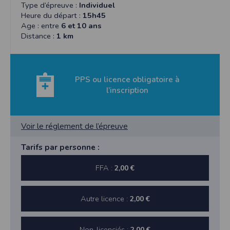
Type d’épreuve :
Individuel
Heure du départ :
15h45
Age : entre
6 et 10 ans
Distance :
1 km
PPS ou licence obligatoire à
l’inscription
Voir le réglement de l’épreuve
Tarifs par personne :
FFA :
2,00 €
Autre licence :
2,00 €
Non-licenciés :
2,00 €