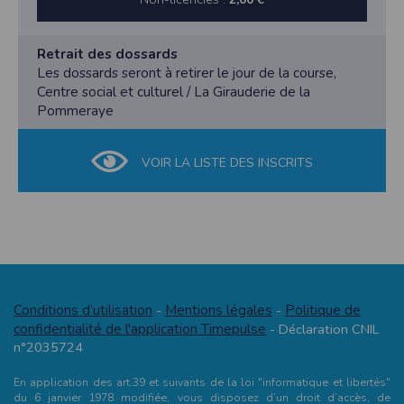
Retrait des dossards
Les dossards seront à retirer le jour de la course,
Centre social et culturel / La Girauderie de la
Pommeraye
VOIR LA LISTE DES INSCRITS
Conditions d’utilisation
Mentions légales
Politique de
-
-
confidentialité de l'application Timepulse
- Déclaration CNIL
n°2035724
En application des art.39 et suivants de la loi "informatique et libertés"
du 6 janvier 1978 modifiée, vous disposez d’un droit d’accès, de