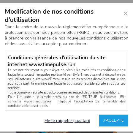
Modification de nos conditions
×
d'utilisation
Dans le cadre de la nouvelle réglementation européenne sur la
protection des données personnelles (RGPD), nous vous invitons
à prendre connaissance de nos nouvelles conditions d'utilisation
ci-dessous et à les accepter pour continuer.
Conditions générales d'utilisation du site
internet www.timepulse.run
Le présent document a pour objet de définir les modalités et conditions dans
laquelle la société Timepulse représenté par SAS Timepulse,met à disposition de
ses utilisateurs le site www.Timepulse.run, et les services disponibles sur le site
CONNEXION
et d’autre part, la manière par laquelle l’utilisateur accède au site et utilise ses
services.
Toute connexion au site est subordonnée au respect des présentes conditions.
Pour l’utilisateur, le simple accès au site de l’EDITEUR à l’adresse URL
suivante www.timepulse.run implique l’acceptation de l’ensemble des
conditions décrites ci-après.
Propriété intellectuelle
Mot de passe oublié ?
J'ACCEPTE
Me le rappeler plus tard
La structure générale du site www.timepulse.run, par quelque procédé que ce
soit, sans l'autorisation préalable et par écrit de Fourcherot Mickael et/ou de ses
partenaires est strictement interdite et serait susceptible de constituer une