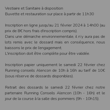
Sécurisation des données
Vestiaire et Sanitaire à disposition
Les données sont hébergées par l'hébergeur suivant
:https://www.ovh.com/fr/protection-donnees-personnelles/gdpr.xml
Buvette et restauration sur place à partir de 11h30
Toutes les communications entre votre navigateur et nos serveurs utilisent le
protocole HTTPS qui crypte les données avant qu’elles ne transitent sur le
Inscription en ligne jusqu'au 21 février 2024 à 14h00 (au
réseau. Par ailleurs, les mots de passe ne sont pas stockés en clair dans notre
base de données mais sont cryptés en utilisant les dernières technologies de
prix de 8€ hors frais d'inscription compris).
sécurisation des mots de passe. Enfin, les communications entre nos différents
Dans une démarche environnementale, il n’y aura pas de
serveurs se font sur un réseau privé qui n’est pas accessible depuis l’extérieur.
lots remis avec le dossard mais en conséquence, nous
Paramétrer votre navigateur internet
baissons le prix de l’engagement.
Vous pouvez à tout moment choisir de désactiver les cookies sur votre ordinateur.
L'inscription doit être complète pour être validée.
Notez cependant que votre expérience sur notre site peut en être affectée comme
par exemple et sans être exhaustif, la perte de votre session membre lorsque
vous changez de page, l'impossibilité d'accéder à certaines pages ou encore la
Inscription papier uniquement le samedi 22 février chez
perte de vos préférences sur certaines pages.
Running conseils Alencon de 10h à 16h au tarif de 10€
Afin de gérer les cookies au plus près de vos attentes nous vous invitons à
(sous réserve de dossards disponibles).
paramétrer votre navigateur en tenant compte de la finalité des cookies.
Internet Explorer
Retrait des dossards le samedi 22 février chez notre
Dans Internet Explorer, cliquez sur le bouton
Outils
, puis sur
Options Internet
.
Sous l'onglet
Général
, sous
Historique de navigation
, cliquez sur
Paramètres
.
partenaire Running Conseils Alencon (10h - 16h) et le
Cliquez sur le bouton
Afficher les fichiers
.
jour de la course à la salle des pommiers (9h - 10h15).
Firefox
Allez dans l'onglet
Outils du navigateur
puis sélectionnez le menu
Options
Dans la fenêtre qui s'affiche, choisissez
Vie privée
et cliquez sur
Affichez les