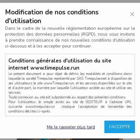
Modification de nos conditions
×
d'utilisation
Dans le cadre de la nouvelle réglementation européenne sur la
protection des données personnelles (RGPD), nous vous invitons
à prendre connaissance de nos nouvelles conditions d'utilisation
ci-dessous et à les accepter pour continuer.
Conditions générales d'utilisation du site
internet www.timepulse.run
Le présent document a pour objet de définir les modalités et conditions dans
laquelle la société Timepulse représenté par SAS Timepulse,met à disposition de
ses utilisateurs le site www.Timepulse.run, et les services disponibles sur le site
CONNEXION
et d’autre part, la manière par laquelle l’utilisateur accède au site et utilise ses
services.
Toute connexion au site est subordonnée au respect des présentes conditions.
Pour l’utilisateur, le simple accès au site de l’EDITEUR à l’adresse URL
suivante www.timepulse.run implique l’acceptation de l’ensemble des
conditions décrites ci-après.
Propriété intellectuelle
Mot de passe oublié ?
J'ACCEPTE
Me le rappeler plus tard
La structure générale du site www.timepulse.run, par quelque procédé que ce
soit, sans l'autorisation préalable et par écrit de Fourcherot Mickael et/ou de ses
partenaires est strictement interdite et serait susceptible de constituer une