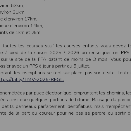
une assistance technique vis à vis de l’utilisateur que ce soit par des moy
nviron 63km,
environ 31km,
e engagée en cas d’impossibilité d’accès à ce site et/ou d’utilisation des se
re d'environ 17km,
terrompre le site ou une partie des services, à tout moment sans préavis, l
ique d'environ 14km,
pas responsable des interruptions, et des conséquences qui peuvent en déco
fants de 1km et 2km.
isation
toutes les courses sauf les courses enfants vous devez fo
fier, à tout moment et sans préavis, les présentes conditions d’utilisatio
se à pied de la saison 2025 / 2026 ou renseigner un PPS 
 sur le site de la FFA datant de moins de 3 mois. Vous pou
sier avec un PPS à jour à partir du 5 juillet.
tiques et les limites d’Internet, et notamment reconnaît que :
fant, les inscriptions se font sur place, pas sur le site. Toutes
r les services accessibles par Internet et n’exerce aucun contrôle de qu
ttps://bit.ly/TMV-2025-REGL.
transiter par l’intermédiaire de son centre serveur.
rculant sur Internet ne sont pas protégées notamment contre les détourn
sensible ou confidentielle se fait à ses risques et périls.
onométrées par puce électronique, empruntant les chemins, les
culant sur Internet peuvent être réglementées en termes d’usage ou être pr
vées ainsi que quelques portions de bitume. Balisage du parcour
 des données qu’il consulte, interroge et transfère sur Internet.
e petits panneaux parfaitement identifiables, mais n’empêcha
spose d’aucun moyen de contrôle sur le contenu des services accessibles 
nte de la part du coureur pour ne pas se perdre ou sortir d
te internet www.timepulse.run peuvent recevoir des offres des partenaires d
 site internet www.timepulse.run peuvent recevoir des offres les invitan