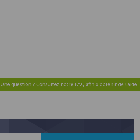
ne tablette ou un smartphone.
vous disposez d'un compte membre, retenir
Une question ? Consultez notre FAQ afin d'obtenir de l'aide
pulse.run
te à été déclaré à la Commission Nationale de
 des fonctionnalités du site. Les données
 pages web, et d'effectuer une localisation
es que vous nous transmettez volontairement