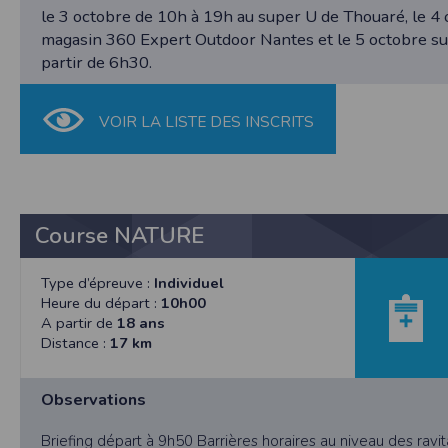
SAS TIMEPULSE
le 3 octobre de 10h à 19h au super U de Thouaré, le 4
96 rue du parc - Varades
magasin 360 Expert Outdoor Nantes et le 5 octobre sur 
44370 LoireAuxence
partir de 6h30.
F.F.A :
Pour ce qui concerne les épreuves d’
CNIL :
VOIR LA LISTE DES INSCRITS
Conditions d’utilisation - Mentions légales 
Conformément à la loi « informatique et li
concernent.
Vous pouvez accèder aux informations vou
Course NATURE
données vous concernant.
Type d’épreuve :
Individuel
Heure du départ :
10h00
Conditions générales d'utilisatio
A partir de
18 ans
Distance :
17 km
POLITIQUE DE CONFIDENTIALITÉ DE L'AP
Observations
Informations sur la localisation
Nous collectons et traitons les informations
nous ne suivons pas la localisation de votre
Briefing départ à 9h50 Barrières horaires au niveau des ravi