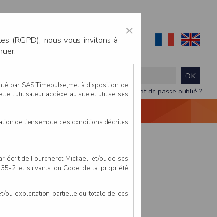
×
les (RGPD), nous vous invitons à
nuer.
enté par SAS Timepulse,met à disposition de
Mot de passe oublié ?
le l’utilisateur accède au site et utilise ses
NTACTEZ-NOUS
DEVIS
VIDÉO LIVE
tation de l’ensemble des conditions décrites
par écrit de Fourcherot Mickael et/ou de ses
 335-2 et suivants du Code de la propriété
ou exploitation partielle ou totale de ces