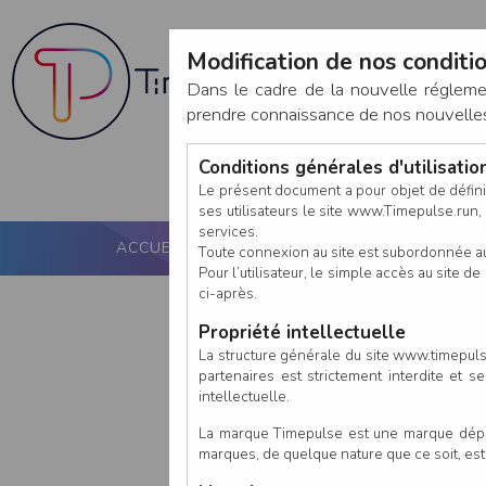
Modification de nos conditio
Dans le cadre de la nouvelle réglem
prendre connaissance de nos nouvelles c
Conditions générales d'utilisati
Le présent document a pour objet de défini
ses utilisateurs le site www.Timepulse.run, e
services.
ACCUEIL
PUCE ACTIVE
NOS SERVICES
Toute connexion au site est subordonnée a
Pour l’utilisateur, le simple accès au site
ci-après.
Propriété intellectuelle
La structure générale du site www.timepulse
partenaires est strictement interdite et 
intellectuelle.
La marque Timepulse est une marque déposé
marques, de quelque nature que ce soit, es