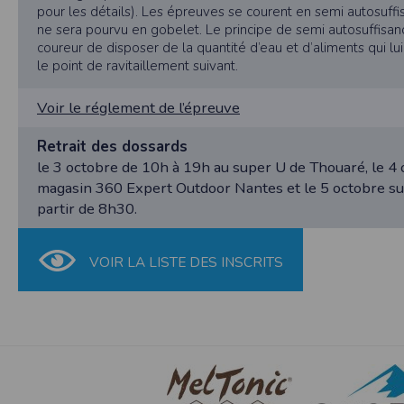
nécessaire de suivre la localisation de votre
pour les détails). Les épreuves se courent en semi autosuffi
vous pouvez le faire à tout moment en ajust
ne sera pourvu en gobelet. Le principe de semi autosuffisa
coureur de disposer de la quantité d’eau et d’aliments qui lui
Partage d'informations entre utilisateurs
le point de ravitaillement suivant.
Cette application nécessite des autorisat
informations à partir des photos que vous p
Voir le réglement de l’épreuve
Cette application ne requiert pas d'informat
Retrait des dossards
Informations sur le paiement
Aucun paiement n'étant effectué dans l'appli
le 3 octobre de 10h à 19h au super U de Thouaré, le 4
magasin 360 Expert Outdoor Nantes et le 5 octobre sur 
Traduction in English :
partir de 8h30.
This app requires camera permissions if th
does not require information from your cont
Payment information
VOIR LA LISTE DES INSCRITS
No payment is made within the app, so no inf