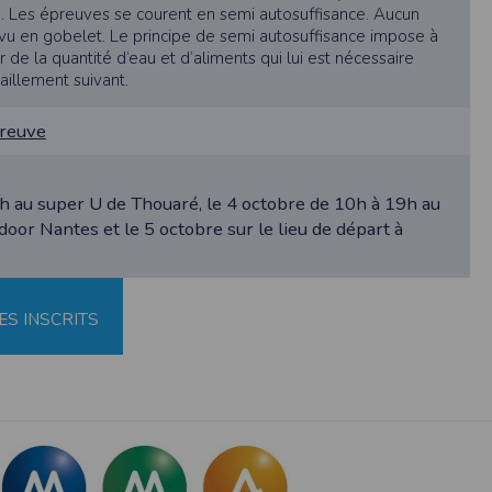
au suivi de la localisation de votre appareil,
). Les épreuves se courent en semi autosuffisance. Aucun
rvu en gobelet. Le principe de semi autosuffisance impose à
de la quantité d’eau et d’aliments qui lui est nécessaire
taillement suivant.
hoto dans la galerie. Nous recueillons des
preuve
llectée.
h au super U de Thouaré, le 4 octobre de 10h à 19h au
or Nantes et le 5 octobre sur le lieu de départ à
rmation from the photos you share. This app
ES INSCRITS