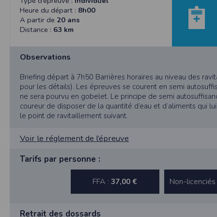
Type d’épreuve :
Individuel
et concernent, a minima, votre identifiant,
Heure du départ :
8h00
de mettre en œuvre un procédé automatique
A partir de
20 ans
fonctionnelle sans l’acceptation de cookie
Distance :
63 km
bonne exécution de la prestation. Les infor
et Libertés. Nous vous informons que vos 
particulière. Néanmoins, vos réponses do
Observations
agrégées dans le but d’établir des stati
pourront être communiquées sur réquisition 
Briefing départ à 7h50 Barrières horaires au niveau des ravi
demande en ce sens via l'email contact ou p
pour les détails). Les épreuves se courent en semi autosuffi
Sécurité des données collectées
ne sera pourvu en gobelet. Le principe de semi autosuffisa
L'accès au serveur et à l'interface Timepuls
coureur de disposer de la quantité d’eau et d’aliments qui lui
organisationnelles appropriées ont été pri
le point de ravitaillement suivant.
peuvent accéder aux données personnelles
données personnelles du Participant, Timepu
Voir le réglement de l’épreuve
Timepulse met à disposition des organisate
Tarifs par personne :
ne pas les activer dans son événement.
Droit applicable
FFA :
Non-licenciés
37,00 €
Tant le présent site que les modalités et co
éventuelle, et après l’échec de toute tentat
Pour toute question relative aux présentes co
Retrait des dossards