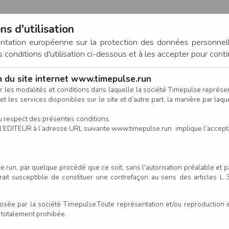
ns d'utilisation
entation européenne sur la protection des données personnel
onditions d'utilisation ci-dessous et à les accepter pour conti
on du site internet www.timepulse.run
CONNEXION
r les modalités et conditions dans laquelle la société Timepulse représ
t les services disponibles sur le site et d’autre part, la manière par laquel
CALENDRIER
RÉSULTATS
INSCRIPTION EN LIGNE
CO
u respect des présentes conditions.
 de l’EDITEUR à l’adresse URL suivante www.timepulse.run implique l’accep
.run, par quelque procédé que ce soit, sans l'autorisation préalable et 
serait susceptible de constituer une contrefaçon au sens des articles L
e par la société Timepulse.Toute représentation et/ou reproduction et/
t totalement prohibée.