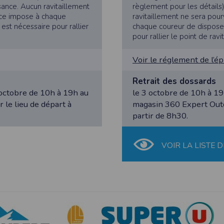
 appareil lorsque vous utilisez l'application. Si vous souhaitez mettre fin 
sance. Aucun ravitaillement
règlement pour les détails
ant les paramètres de votre appareil.
nce impose à chaque
ravitaillement ne sera pou
 est nécessaire pour rallier
chaque coureur de disposer 
.
pour rallier le point de ravi
ions pour l'appareil photo si l'utilisateur souhaite télécharger une p
artagez.
Voir le réglement de l’é
ions de vos contacts.
Retrait des dossards
cation, aucune information sur vos cartes de crédit ou de débit ne sera co
 octobre de 10h à 19h au
le 3 octobre de 10h à 19
le lieu de départ à
magasin 360 Expert Outdo
partir de 8h30.
e user is interested in uploading a photo to the gallery. We collect info
acts.
VOIR LA LISTE D
ormation about your credit or debit cards will be collected.