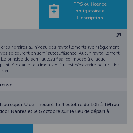
us êtes informés que le site est susceptible
PPS ou licence
rtaines parties de ce site ne peuvent être
obligatoire à
cas communiquées à des tiers hormis pour la
l’inscription
ulaires sont conformes à la Loi Informatique
t de réponse n'entraîne aucune conséquence
vice commandé. Les données sont également
 les coordonnées déclarées par l’acheteur
ication de vos données en nous adressant une
ières horaires au niveau des ravitaillements (voir règlement
uves se courent en semi autosuffisance. Aucun ravitaillement
 Le principe de semi autosuffisance impose à chaque
ctement limité. Des précautions techniques et
antité d’eau et d’aliments qui lui est nécessaire pour rallier
 personnes directement reliées à la société
uivant.
aisons de sécurité, après suppression des
tion dudit Participant.
preuve
nu responsable si un organisateur décide de
h au super U de Thouaré, le 4 octobre de 10h à 19h au
or Nantes et le 5 octobre sur le lieu de départ à
le lieu d’utilisation. En cas de contestation
ls compétents pour connaître de ce litige.
 :