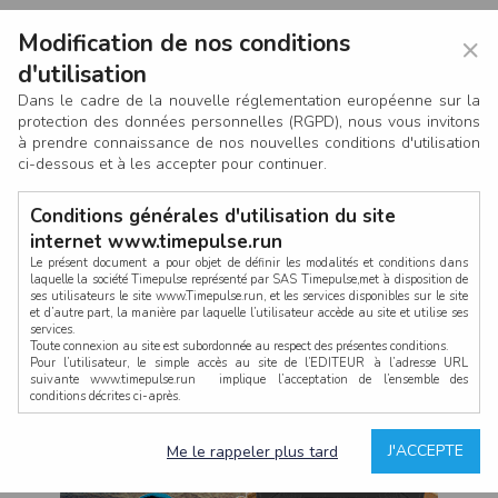
Modification de nos conditions
×
d'utilisation
Dans le cadre de la nouvelle réglementation européenne sur la
protection des données personnelles (RGPD), nous vous invitons
à prendre connaissance de nos nouvelles conditions d'utilisation
ci-dessous et à les accepter pour continuer.
Conditions générales d'utilisation du site
internet www.timepulse.run
Le présent document a pour objet de définir les modalités et conditions dans
laquelle la société Timepulse représenté par SAS Timepulse,met à disposition de
ses utilisateurs le site www.Timepulse.run, et les services disponibles sur le site
CONNEXION
et d’autre part, la manière par laquelle l’utilisateur accède au site et utilise ses
services.
Toute connexion au site est subordonnée au respect des présentes conditions.
Pour l’utilisateur, le simple accès au site de l’EDITEUR à l’adresse URL
suivante www.timepulse.run implique l’acceptation de l’ensemble des
conditions décrites ci-après.
Propriété intellectuelle
Mot de passe oublié ?
J'ACCEPTE
Me le rappeler plus tard
La structure générale du site www.timepulse.run, par quelque procédé que ce
soit, sans l'autorisation préalable et par écrit de Fourcherot Mickael et/ou de ses
partenaires est strictement interdite et serait susceptible de constituer une