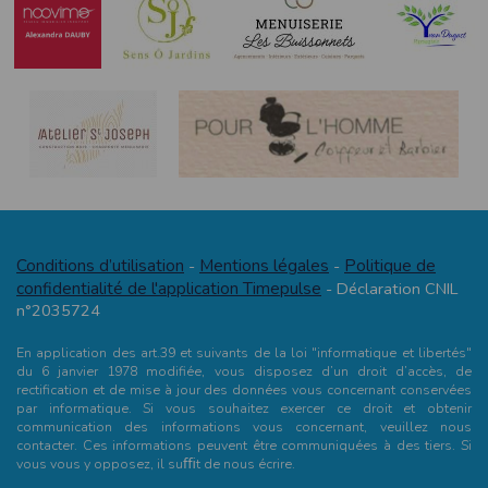
Conditions d’utilisation
Mentions légales
Politique de
-
-
confidentialité de l'application Timepulse
- Déclaration CNIL
n°2035724
En application des art.39 et suivants de la loi "informatique et libertés"
du 6 janvier 1978 modifiée, vous disposez d’un droit d’accès, de
rectification et de mise à jour des données vous concernant conservées
par informatique. Si vous souhaitez exercer ce droit et obtenir
communication des informations vous concernant, veuillez nous
contacter. Ces informations peuvent être communiquées à des tiers. Si
vous vous y opposez, il suﬃt de nous écrire.