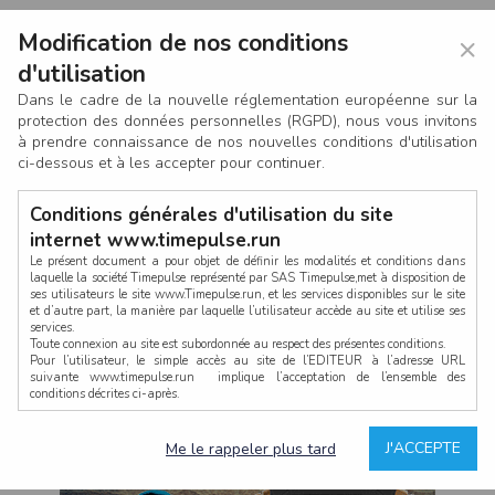
Modification de nos conditions
×
d'utilisation
Dans le cadre de la nouvelle réglementation européenne sur la
protection des données personnelles (RGPD), nous vous invitons
à prendre connaissance de nos nouvelles conditions d'utilisation
ci-dessous et à les accepter pour continuer.
Conditions générales d'utilisation du site
internet www.timepulse.run
Le présent document a pour objet de définir les modalités et conditions dans
laquelle la société Timepulse représenté par SAS Timepulse,met à disposition de
ses utilisateurs le site www.Timepulse.run, et les services disponibles sur le site
CONNEXION
et d’autre part, la manière par laquelle l’utilisateur accède au site et utilise ses
services.
Toute connexion au site est subordonnée au respect des présentes conditions.
Pour l’utilisateur, le simple accès au site de l’EDITEUR à l’adresse URL
suivante www.timepulse.run implique l’acceptation de l’ensemble des
conditions décrites ci-après.
Propriété intellectuelle
Mot de passe oublié ?
J'ACCEPTE
Me le rappeler plus tard
La structure générale du site www.timepulse.run, par quelque procédé que ce
soit, sans l'autorisation préalable et par écrit de Fourcherot Mickael et/ou de ses
partenaires est strictement interdite et serait susceptible de constituer une