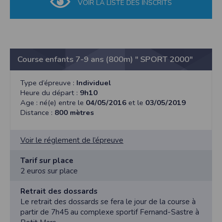
l'utilisateur souhaite télécharger une photo dans la galerie. Nous recueillons
VOIR LA LISTE DES INSCRITS
des informations à partir des photos que vous partagez.
Cette application ne requiert pas d'informations de vos contacts.
Informations sur le paiement
Aucun paiement n'étant effectué dans l'application, aucune information sur
vos cartes de crédit ou de débit ne sera collectée.
Course enfants 7-9 ans (800m) " SPORT 2000"
Traduction in English :
Type d’épreuve :
Individuel
This app requires camera permissions if the user is interested in uploading a
photo to the gallery. We collect information from the photos you share. This app
Heure du départ :
9h10
does not require information from your contacts.
Age : né(e) entre le
04/05/2016
et le
03/05/2019
Distance :
800 mètres
Payment information
No payment is made within the app, so no information about your credit or
debit cards will be collected.
Voir le réglement de l’épreuve
Tarif sur place
2 euros sur place
Retrait des dossards
Le retrait des dossards se fera le jour de la course à
partir de 7h45 au complexe sportif Fernand-Sastre à