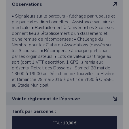
Observations
vous disposez d’un droit d’accès et de rectification aux informations qui vous
• Les organisateurs sont couverts par une assurance
concernent.
Responsabilité Civile. Les licenciés bénéficient de
l’assurance liée à leur licence et les autres de leur
• Signaleurs sur le parcours - fléchage par rubalise et
Vous pouvez accèder aux informations vous concernant
en nous contactant ici
.Vous pouvez également, pour des motifs légitimes, vous opposer au traitement
assurance personnelle.
par pancartes directionnelles - Assistance sanitaire et
des données vous concernant.
• Les organisateurs de la PASS’TRAIL déclinent toute
médicale. • Ravitaillement à l’arrivée • Les 3 courses
responsabilité en cas de vol.
donnent lieu à l’établissement d’un classement et
• Tout concurrent renonce expressément à se
d’une remise de récompenses : • Challenge du
Conditions générales d'utilisation de
prévaloir du droit à l’image durant l’épreuve…
Nombre pour les Clubs ou Associations (classés sur
l'application Timepulse :
les 3 courses). • Récompense à chaque participant
par les organisateurs. • Lots de valeur par tirage au
sort (dont 1 VTT décathlon, 1 GPS…) remis aux
POLITIQUE DE CONFIDENTIALITÉ DE L'APPLICATION TIMEPULSE
présents. Retrait des Dossards : Samedi 28 mai de
Informations sur la localisation
13h00 à 19h00 au Décathlon de Tourville-La-Rivière
et Dimanche 29 mai 2016 à partir de 7h30 à OISSEL
Nous collectons et traitons les informations de localisation lorsque vous vous
inscrivez et utilisez les services. Conformément à notre politique de
au Stade Municipal.
confidentialité, nous ne suivons pas la localisation de votre appareil lorsque
vous n'utilisez pas l'application, mais afin de fournir des services de
synchronisation de base, il est nécessaire de suivre la localisation de votre
Voir le réglement de l’épreuve
appareil lorsque vous utilisez l'application. Si vous souhaitez mettre fin au suivi
de la localisation de votre appareil, vous pouvez le faire à tout moment en
ajustant les paramètres de votre appareil.
• Epreuve ouverte aux licenciés FFA, FSGT, UFOLEP
Tarifs par personne :
et FFTRI dès la catégorie Cadets. Tout non-licencié
Partage d'informations entre utilisateurs.
doit fournir lors de son inscription, un certificat médical
FFA :
10,00 €
Cette application nécessite des autorisations pour l'appareil photo si
de non-contre-indication à la pratique de la course à