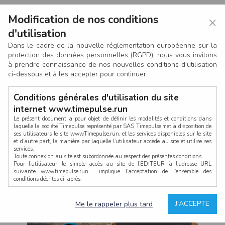
Modification de nos conditions
×
d'utilisation
Dans le cadre de la nouvelle réglementation européenne sur la
protection des données personnelles (RGPD), nous vous invitons
à prendre connaissance de nos nouvelles conditions d'utilisation
ci-dessous et à les accepter pour continuer.
Conditions générales d'utilisation du site
internet www.timepulse.run
Le présent document a pour objet de définir les modalités et conditions dans
laquelle la société Timepulse représenté par SAS Timepulse,met à disposition de
ses utilisateurs le site www.Timepulse.run, et les services disponibles sur le site
CONNEXION
et d’autre part, la manière par laquelle l’utilisateur accède au site et utilise ses
services.
Toute connexion au site est subordonnée au respect des présentes conditions.
Pour l’utilisateur, le simple accès au site de l’EDITEUR à l’adresse URL
suivante www.timepulse.run implique l’acceptation de l’ensemble des
conditions décrites ci-après.
Propriété intellectuelle
Mot de passe oublié ?
J'ACCEPTE
Me le rappeler plus tard
La structure générale du site www.timepulse.run, par quelque procédé que ce
soit, sans l'autorisation préalable et par écrit de Fourcherot Mickael et/ou de ses
partenaires est strictement interdite et serait susceptible de constituer une