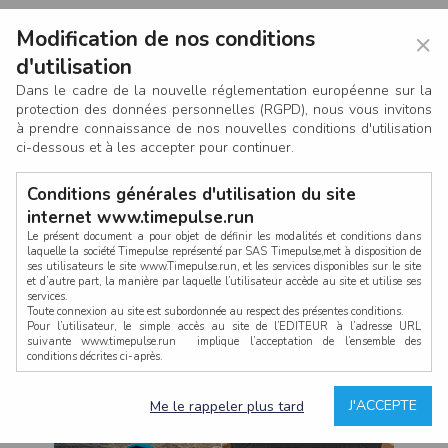
Modification de nos conditions
×
d'utilisation
Dans le cadre de la nouvelle réglementation européenne sur la
protection des données personnelles (RGPD), nous vous invitons
à prendre connaissance de nos nouvelles conditions d'utilisation
ci-dessous et à les accepter pour continuer.
Conditions générales d'utilisation du site
internet www.timepulse.run
Le présent document a pour objet de définir les modalités et conditions dans
laquelle la société Timepulse représenté par SAS Timepulse,met à disposition de
ses utilisateurs le site www.Timepulse.run, et les services disponibles sur le site
CONNEXION
et d’autre part, la manière par laquelle l’utilisateur accède au site et utilise ses
services.
Toute connexion au site est subordonnée au respect des présentes conditions.
Pour l’utilisateur, le simple accès au site de l’EDITEUR à l’adresse URL
suivante www.timepulse.run implique l’acceptation de l’ensemble des
conditions décrites ci-après.
Propriété intellectuelle
Mot de passe oublié ?
J'ACCEPTE
Me le rappeler plus tard
La structure générale du site www.timepulse.run, par quelque procédé que ce
soit, sans l'autorisation préalable et par écrit de Fourcherot Mickael et/ou de ses
partenaires est strictement interdite et serait susceptible de constituer une