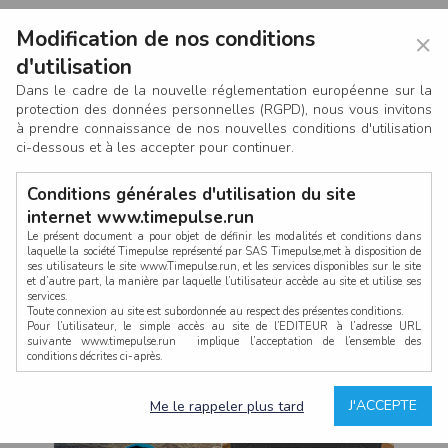
Modification de nos conditions
×
d'utilisation
Dans le cadre de la nouvelle réglementation européenne sur la
protection des données personnelles (RGPD), nous vous invitons
à prendre connaissance de nos nouvelles conditions d'utilisation
ci-dessous et à les accepter pour continuer.
Conditions générales d'utilisation du site
internet www.timepulse.run
Le présent document a pour objet de définir les modalités et conditions dans
laquelle la société Timepulse représenté par SAS Timepulse,met à disposition de
ses utilisateurs le site www.Timepulse.run, et les services disponibles sur le site
CONNEXION
et d’autre part, la manière par laquelle l’utilisateur accède au site et utilise ses
services.
Toute connexion au site est subordonnée au respect des présentes conditions.
Pour l’utilisateur, le simple accès au site de l’EDITEUR à l’adresse URL
suivante www.timepulse.run implique l’acceptation de l’ensemble des
conditions décrites ci-après.
Propriété intellectuelle
Mot de passe oublié ?
J'ACCEPTE
Me le rappeler plus tard
La structure générale du site www.timepulse.run, par quelque procédé que ce
soit, sans l'autorisation préalable et par écrit de Fourcherot Mickael et/ou de ses
partenaires est strictement interdite et serait susceptible de constituer une