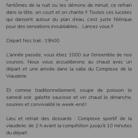
Sécurisation des données
fantômes de la nuit ou les démons de minuit, ce refrain
Les données sont hébergées par l'hébergeur suivant
dans la tête, on court et on chante !! Toutes ces lucioles
:https://www.ovh.com/fr/protection-donnees-personnelles/gdpr.xml
qui dansent autour du plan d’eau, c’est juste féérique
Toutes les communications entre votre navigateur et nos serveurs utilisent le
pour des sensations inoubliables.... Lancez vous !!
protocole HTTPS qui crypte les données avant qu’elles ne transitent sur le
réseau. Par ailleurs, les mots de passe ne sont pas stockés en clair dans notre
base de données mais sont cryptés en utilisant les dernières technologies de
Départ Noz trail : 19h00
sécurisation des mots de passe. Enfin, les communications entre nos différents
serveurs se font sur un réseau privé qui n’est pas accessible depuis l’extérieur.
L'année passée, vous étiez 1000 sur l'ensemble de nos
Paramétrer votre navigateur internet
courses. Nous vous accueillerons au chaud avec un
Vous pouvez à tout moment choisir de désactiver les cookies sur votre ordinateur.
Notez cependant que votre expérience sur notre site peut en être affectée comme
départ et une arrivée dans la salle du Complexe de la
par exemple et sans être exhaustif, la perte de votre session membre lorsque
Viauderie.
vous changez de page, l'impossibilité d'accéder à certaines pages ou encore la
perte de vos préférences sur certaines pages.
Et comme traditionnellement, soupe de poisson le
Afin de gérer les cookies au plus près de vos attentes nous vous invitons à
paramétrer votre navigateur en tenant compte de la finalité des cookies.
samedi soir, galette saucisse et vin chaud le dimanche,
sourires et convivialité le week-end !
Internet Explorer
Dans Internet Explorer, cliquez sur le bouton
Outils
, puis sur
Options Internet
.
Sous l'onglet
Général
, sous
Historique de navigation
, cliquez sur
Paramètres
.
Lieu et retrait des dossards : Complexe sportif de la
Cliquez sur le bouton
Afficher les fichiers
.
viauderie, de 2 h avant la compétition jusqu'à 10 minutes
Firefox
du départ
Allez dans l'onglet
Outils du navigateur
puis sélectionnez le menu
Options
Dans la fenêtre qui s'affiche, choisissez
Vie privée
et cliquez sur
Affichez les