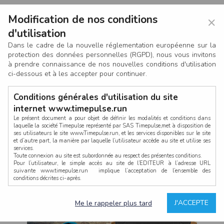
Modification de nos conditions
×
d'utilisation
Dans le cadre de la nouvelle réglementation européenne sur la
protection des données personnelles (RGPD), nous vous invitons
à prendre connaissance de nos nouvelles conditions d'utilisation
ci-dessous et à les accepter pour continuer.
Conditions générales d'utilisation du site
internet www.timepulse.run
Le présent document a pour objet de définir les modalités et conditions dans
laquelle la société Timepulse représenté par SAS Timepulse,met à disposition de
ses utilisateurs le site www.Timepulse.run, et les services disponibles sur le site
CONNEXION
et d’autre part, la manière par laquelle l’utilisateur accède au site et utilise ses
services.
Toute connexion au site est subordonnée au respect des présentes conditions.
Pour l’utilisateur, le simple accès au site de l’EDITEUR à l’adresse URL
suivante www.timepulse.run implique l’acceptation de l’ensemble des
conditions décrites ci-après.
Propriété intellectuelle
Mot de passe oublié ?
J'ACCEPTE
Me le rappeler plus tard
La structure générale du site www.timepulse.run, par quelque procédé que ce
soit, sans l'autorisation préalable et par écrit de Fourcherot Mickael et/ou de ses
partenaires est strictement interdite et serait susceptible de constituer une