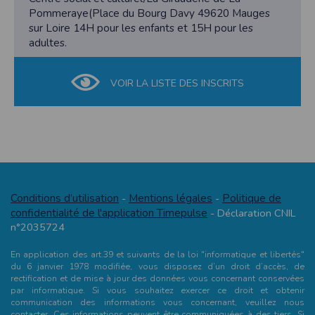
Pommeraye(Place du Bourg Davy 49620 Mauges
sur Loire 14H pour les enfants et 15H pour les
adultes.
VOIR LA LISTE DES INSCRITS
Conditions d’utilisation
Mentions légales
Politique de
-
-
confidentialité de l'application Timepulse
- Déclaration CNIL
n°2035724
En application des art.39 et suivants de la loi "informatique et libertés"
du 6 janvier 1978 modifiée, vous disposez d’un droit d’accès, de
rectification et de mise à jour des données vous concernant conservées
par informatique. Si vous souhaitez exercer ce droit et obtenir
communication des informations vous concernant, veuillez nous
contacter. Ces informations peuvent être communiquées à des tiers. Si