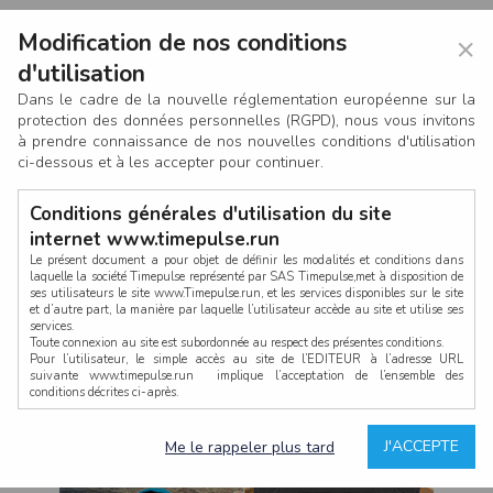
Modification de nos conditions
×
d'utilisation
Dans le cadre de la nouvelle réglementation européenne sur la
protection des données personnelles (RGPD), nous vous invitons
à prendre connaissance de nos nouvelles conditions d'utilisation
ci-dessous et à les accepter pour continuer.
Conditions générales d'utilisation du site
internet www.timepulse.run
Le présent document a pour objet de définir les modalités et conditions dans
laquelle la société Timepulse représenté par SAS Timepulse,met à disposition de
ses utilisateurs le site www.Timepulse.run, et les services disponibles sur le site
CONNEXION
et d’autre part, la manière par laquelle l’utilisateur accède au site et utilise ses
services.
Toute connexion au site est subordonnée au respect des présentes conditions.
Pour l’utilisateur, le simple accès au site de l’EDITEUR à l’adresse URL
suivante www.timepulse.run implique l’acceptation de l’ensemble des
conditions décrites ci-après.
Propriété intellectuelle
Mot de passe oublié ?
J'ACCEPTE
Me le rappeler plus tard
La structure générale du site www.timepulse.run, par quelque procédé que ce
soit, sans l'autorisation préalable et par écrit de Fourcherot Mickael et/ou de ses
partenaires est strictement interdite et serait susceptible de constituer une