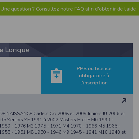
us êtes informés que le site est susceptible
Une question ? Consultez notre FAQ afin d'obtenir de l'aide
rtaines parties de ce site ne peuvent être
cas communiquées à des tiers hormis pour la
ulaires sont conformes à la Loi Informatique
t de réponse n'entraîne aucune conséquence
vice commandé. Les données sont également
 les coordonnées déclarées par l’acheteur
ication de vos données en nous adressant une
re Longue
ctement limité. Des précautions techniques et
PPS ou licence
 personnes directement reliées à la société
obligatoire à
aisons de sécurité, après suppression des
l’inscription
tion dudit Participant.
nu responsable si un organisateur décide de
 NAISSANCE Cadets CA 2008 et 2009 Juniors JU 2006 et
le lieu d’utilisation. En cas de contestation
05 Seniors SE 1991 à 2002 Masters H et F M0 1990 -
ls compétents pour connaître de ce litige.
1980 - 1976 M3 1975 - 1971 M4 1970 - 1966 M5 1965 -
 :
1955 - 1951 M8 1950 - 1946 M9 1945 - 1941 M10 1940 et