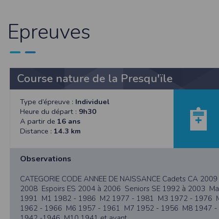
et concernent, a minima, votre identifiant,
de mettre en œuvre un procédé automatique
fonctionnelle sans l’acceptation de cookie
Epreuves
bonne exécution de la prestation. Les infor
et Libertés. Nous vous informons que vos 
particulière. Néanmoins, vos réponses do
agrégées dans le but d’établir des stati
pourront être communiquées sur réquisition 
Course nature de la Presqu'ïle
demande en ce sens via l'email contact ou p
Sécurité des données collectées
Type d’épreuve :
Individuel
L'accès au serveur et à l'interface Timepuls
Heure du départ :
9h30
organisationnelles appropriées ont été pri
A partir de
16 ans
peuvent accéder aux données personnelles
Distance :
14.3 km
données personnelles du Participant, Timepu
Timepulse met à disposition des organisate
Observations
ne pas les activer dans son événement.
Droit applicable
CATEGORIE CODE ANNEE DE NAISSANCE Cadets CA 2009 et
Tant le présent site que les modalités et co
2008 Espoirs ES 2004 à 2006 Seniors SE 1992 à 2003 Mas
éventuelle, et après l’échec de toute tentat
1991 M1 1982 - 1986 M2 1977 - 1981 M3 1972 - 1976 
Pour toute question relative aux présentes co
1962 - 1966 M6 1957 - 1961 M7 1952 - 1956 M8 1947 
1942 -1946 M10 1941 et avant