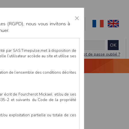
×
les (RGPD), nous vous invitons à
nuer.
enté par SAS Timepulse,met à disposition de
Mot de passe oublié ?
le l’utilisateur accède au site et utilise ses
NTACTEZ-NOUS
DEVIS
VIDÉO LIVE
tation de l’ensemble des conditions décrites
par écrit de Fourcherot Mickael et/ou de ses
 335-2 et suivants du Code de la propriété
ou exploitation partielle ou totale de ces