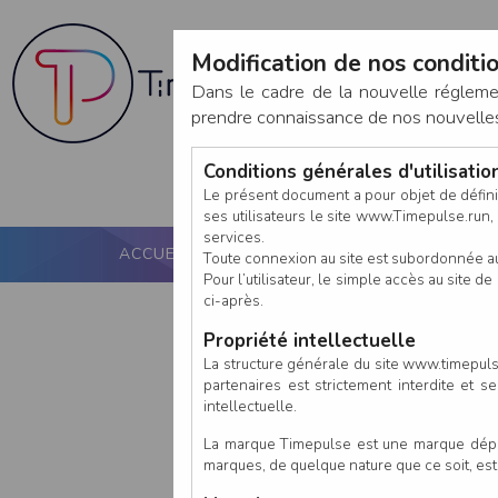
Modification de nos conditio
Dans le cadre de la nouvelle réglem
prendre connaissance de nos nouvelles c
Conditions générales d'utilisati
Le présent document a pour objet de défini
ses utilisateurs le site www.Timepulse.run, e
services.
ACCUEIL
PUCE ACTIVE
NOS SERVICES
Toute connexion au site est subordonnée a
Pour l’utilisateur, le simple accès au site
ci-après.
Propriété intellectuelle
La structure générale du site www.timepulse
partenaires est strictement interdite et 
intellectuelle.
La marque Timepulse est une marque déposé
marques, de quelque nature que ce soit, es