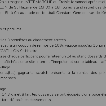
2h au magasin INTERMARCHE du Croisic, le samedi après midi
N de St Nazaire de 15h30 à 18h ou au stand retrait des do
ur suivant :https://www.ovh.com/fr/protection-donnees-personnelles/gd
de 8h à 9h au stade de football Constant Germon, rue de Ke
ateur et nos serveurs utilisent le protocole HTTPS qui crypte les données
pas stockés en clair dans notre base de données mais sont cryptés e
ommunications entre nos différents serveurs se font sur un réseau privé qu
ts et podiums
ernet
ctiver les cookies sur votre ordinateur. Notez cependant que votre expér
t les 3 premières au classement scratch
, la perte de votre session membre lorsque vous changez de page, l'imp
recevra un coupon de remise de 10%, valable jusqu’au 15 juin
taines pages.
DECATHLON St Nazaire
ourse chaque participant pourra retirer un lot au stand dossards d
os attentes nous vous invitons à paramétrer votre navigateur en tenant comp
t affichés sur le site Internet Timepulse et sur le tableau d’af
illage.
on
Outils
, puis sur
Options Internet
.
rents(tes) gagnants scratch présents à la remise des prix
avigation
, cliquez sur
Paramètres
.
ompenses.
rage
 sélectionnez le menu
Options
s 14,3 km et 8 km, les dossards seront équipés d'une puce él
 privée
et cliquez sur
Affichez les cookies
tant d’établir les classements.