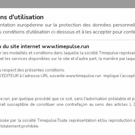
ns d'utilisation
entation européenne sur la protection des données personnel
onditions d'utilisation ci-dessous et à les accepter pour conti
on du site internet www.timepulse.run
CONNEXION
r les modalités et conditions dans laquelle la société Timepulse représ
t les services disponibles sur le site et d’autre part, la manière par laquel
CALENDRIER
RÉSULTATS
INSCRIPTION EN LIGNE
CO
u respect des présentes conditions.
 de l’EDITEUR à l’adresse URL suivante www.timepulse.run implique l’accep
.run, par quelque procédé que ce soit, sans l'autorisation préalable et 
serait susceptible de constituer une contrefaçon au sens des articles L
e par la société Timepulse.Toute représentation et/ou reproduction et/
t totalement prohibée.