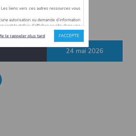
Le Croisic
. Les liens vers ces autres ressources vous
ucune autorisation ou demande d’information
convient toutefois d’afficher ce site dans une
u’il estime non conforme à l’objet du site
J'ACCEPTE
Me le rappeler plus tard
24 mai
2026
es comme étant fiables.
rs typographiques.
n sur ce site.
ent avoir fait l’objet de mises à jour. En
teur en prend connaissance.
de l’utilisateur, qui assume la totalité des
ernier.
e l’interprétation ou de l’utilisation des
 événement hors du contrôle de l’EDITEUR, et
des services.
sions et des performances en terme de temps