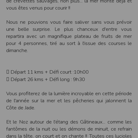
de crevettes sauvages, non plus... la mer monte déjà et
Modification des conditions d’utilisation
vous êtes venus pour courir !!
L’EDITEUR se réserve la possibilité de modifier, à tout moment et sans préavis,
les présentes conditions d’utilisation afin de les adapter aux évolutions du site
Nous ne pouvions vous faire saliver sans vous prévoir
et/ou de son exploitation.
une belle surprise. Le plus chanceux d'entre vous
Règles d'usage d'Internet
repartira avec un magnifique plateau de fruits de mer
L’utilisateur déclare accepter les caractéristiques et les limites d’Internet, et
pour 4 personnes, tiré au sort à l'issue des courses le
notamment reconnaît que :
L’EDITEUR n’assume aucune responsabilité sur les services accessibles par
dimanche.
Internet et n’exerce aucun contrôle de quelque forme que ce soit sur la nature et
les caractéristiques des données qui pourraient transiter par l’intermédiaire de
son centre serveur.
L’utilisateur reconnaît que les données circulant sur Internet ne sont pas
 Départ 11 kms + Défi court :10h00
protégées notamment contre les détournements éventuels. La communication de
toute information jugée par l’utilisateur de nature sensible ou confidentielle se
 Départ 26 kms + Défi long : 9h30
fait à ses risques et périls.
L’utilisateur reconnaît que les données circulant sur Internet peuvent être
réglementées en termes d’usage ou être protégées par un droit de propriété.
Vous profiterez de la lumière incroyable en cette période
L’utilisateur est seul responsable de l’usage des données qu’il consulte, interroge
et transfère sur Internet.
de l'année sur la mer et les pêcheries qui jalonnent la
L’utilisateur reconnaît que l’EDITEUR ne dispose d’aucun moyen de contrôle sur
Côte de Jade.
le contenu des services accessibles sur Internet
L'éditeur informe que les utilisateurs du site internet www.timepulse.run
peuvent recevoir des offres des partenaires de l'éditeur
Et le Noz autour de l'étang des Gâtineaux... comme les
L'éditeur informe que les utilisateurs du site internet www.timepulse.run
peuvent recevoir des offres les invitant à participer à des épreuves inscrites au
fantômes de la nuit ou les démons de minuit, ce refrain
calendrier du site.
dans la tête, on court et on chante !! Toutes ces lucioles