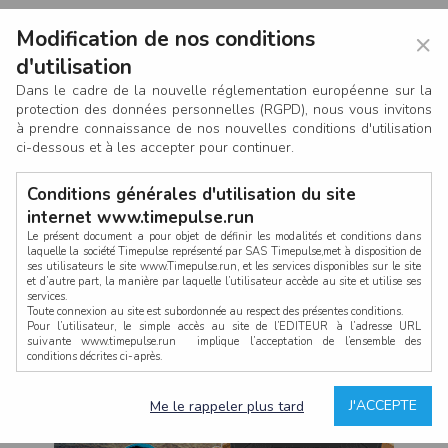
Modification de nos conditions
×
d'utilisation
Dans le cadre de la nouvelle réglementation européenne sur la
protection des données personnelles (RGPD), nous vous invitons
à prendre connaissance de nos nouvelles conditions d'utilisation
ci-dessous et à les accepter pour continuer.
Conditions générales d'utilisation du site
internet www.timepulse.run
Le présent document a pour objet de définir les modalités et conditions dans
laquelle la société Timepulse représenté par SAS Timepulse,met à disposition de
ses utilisateurs le site www.Timepulse.run, et les services disponibles sur le site
CONNEXION
et d’autre part, la manière par laquelle l’utilisateur accède au site et utilise ses
services.
Toute connexion au site est subordonnée au respect des présentes conditions.
Pour l’utilisateur, le simple accès au site de l’EDITEUR à l’adresse URL
suivante www.timepulse.run implique l’acceptation de l’ensemble des
conditions décrites ci-après.
Propriété intellectuelle
Mot de passe oublié ?
J'ACCEPTE
Me le rappeler plus tard
La structure générale du site www.timepulse.run, par quelque procédé que ce
soit, sans l'autorisation préalable et par écrit de Fourcherot Mickael et/ou de ses
partenaires est strictement interdite et serait susceptible de constituer une