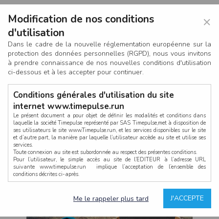
Modification de nos conditions
×
d'utilisation
Dans le cadre de la nouvelle réglementation européenne sur la
protection des données personnelles (RGPD), nous vous invitons
à prendre connaissance de nos nouvelles conditions d'utilisation
ci-dessous et à les accepter pour continuer.
Conditions générales d'utilisation du site
internet www.timepulse.run
Le présent document a pour objet de définir les modalités et conditions dans
laquelle la société Timepulse représenté par SAS Timepulse,met à disposition de
ses utilisateurs le site www.Timepulse.run, et les services disponibles sur le site
CONNEXION
et d’autre part, la manière par laquelle l’utilisateur accède au site et utilise ses
services.
Toute connexion au site est subordonnée au respect des présentes conditions.
Pour l’utilisateur, le simple accès au site de l’EDITEUR à l’adresse URL
suivante www.timepulse.run implique l’acceptation de l’ensemble des
conditions décrites ci-après.
Propriété intellectuelle
Mot de passe oublié ?
J'ACCEPTE
Me le rappeler plus tard
La structure générale du site www.timepulse.run, par quelque procédé que ce
soit, sans l'autorisation préalable et par écrit de Fourcherot Mickael et/ou de ses
partenaires est strictement interdite et serait susceptible de constituer une