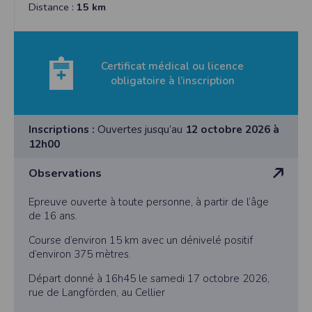
l'utilisateur souhaite télécharger une photo dans la galerie. Nous recueillons
Distance :
15 km
des informations à partir des photos que vous partagez.
Cette application ne requiert pas d'informations de vos contacts.
Informations sur le paiement
Certificat médical ou licence
Aucun paiement n'étant effectué dans l'application, aucune information sur
obligatoire à l’inscription
vos cartes de crédit ou de débit ne sera collectée.
Traduction in English :
This app requires camera permissions if the user is interested in uploading a
photo to the gallery. We collect information from the photos you share. This app
Inscriptions :
Ouvertes jusqu’au
12 octobre 2026 à
does not require information from your contacts.
12h00
Payment information
Observations
No payment is made within the app, so no information about your credit or
debit cards will be collected.
Epreuve ouverte à toute personne, à partir de l’âge
de 16 ans.
Course d’environ 15 km avec un dénivelé positif
d’environ 375 mètres.
Départ donné à 16h45 le samedi 17 octobre 2026,
rue de Langförden, au Cellier