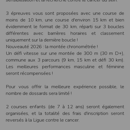
Modification des conditions d’utilisation
3 épreuves vous sont proposées avec une course de
L’EDITEUR se réserve la possibilité de modifier, à tout moment et sans préavis,
les présentes conditions d’utilisation afin de les adapter aux évolutions du site
moins de 10 km, une course d'environ 15 km et bien
et/ou de son exploitation.
évidemment le format de 30 km, réparti sur 3 boucles
Règles d'usage d'Internet
différentes avec barrières horaires et classement
L’utilisateur déclare accepter les caractéristiques et les limites d’Internet, et
uniquement sur la dernière boucle !
notamment reconnaît que :
L’EDITEUR n’assume aucune responsabilité sur les services accessibles par
Nouveauté 2026 : la montée chronométrée !
Internet et n’exerce aucun contrôle de quelque forme que ce soit sur la nature et
Un défi vitesse sur une montée de 300 m (30 m D+),
les caractéristiques des données qui pourraient transiter par l’intermédiaire de
son centre serveur.
commune aux 3 parcours (9 km, 15 km et défi 30 km).
L’utilisateur reconnaît que les données circulant sur Internet ne sont pas
Les meilleures performances masculine et féminine
protégées notamment contre les détournements éventuels. La communication de
toute information jugée par l’utilisateur de nature sensible ou confidentielle se
seront récompensées !
fait à ses risques et périls.
L’utilisateur reconnaît que les données circulant sur Internet peuvent être
réglementées en termes d’usage ou être protégées par un droit de propriété.
Pour vous offrir la meilleure expérience possible, le
L’utilisateur est seul responsable de l’usage des données qu’il consulte, interroge
nombre de dossards sera limité !
et transfère sur Internet.
L’utilisateur reconnaît que l’EDITEUR ne dispose d’aucun moyen de contrôle sur
le contenu des services accessibles sur Internet
2 courses enfants (de 7 à 12 ans) seront également
L'éditeur informe que les utilisateurs du site internet www.timepulse.run
peuvent recevoir des offres des partenaires de l'éditeur
organisées, et la totalité des frais d'inscription seront
L'éditeur informe que les utilisateurs du site internet www.timepulse.run
reversés à la Ligue contre le cancer.
peuvent recevoir des offres les invitant à participer à des épreuves inscrites au
calendrier du site.