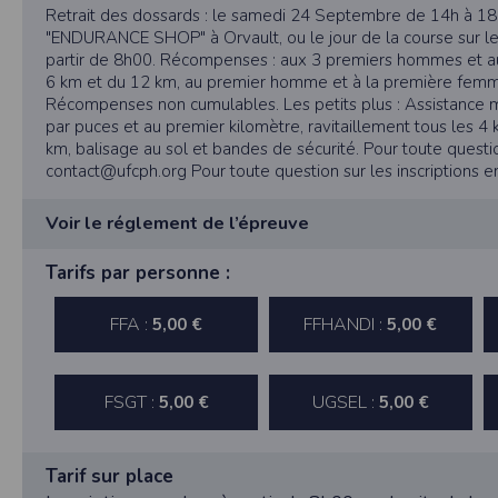
Dans votre navigateur, choisissez le menu
É
Retrait des dossards : le samedi 24 Septembre de 14h à 1
Cliquez sur
Sécurité
.
"ENDURANCE SHOP" à Orvault, ou le jour de la course sur le 
Cliquez sur
Afficher les cookies
.
partir de 8h00. Récompenses : aux 3 premiers hommes et 
6 km et du 12 km, au premier homme et à la première femm
Google Chrome
Récompenses non cumulables. Les petits plus : Assistance 
Cliquez sur l'icône du menu
Outils
.
par puces et au premier kilomètre, ravitaillement tous les 4
Sélectionnez
Options
.
Cliquez sur l'onglet
Options avancées
et acc
km, balisage au sol et bandes de sécurité. Pour toute questio
Cliquez sur le bouton
Afficher les cookies
.
contact@ufcph.org Pour toute question sur les inscriptions en
Politique d'utilisation des cookie
Voir le réglement de l’épreuve
Un cookie est un petit fichier texte envoyé 
Nous utilisons les cookies à diverses fi
Art. 1 - Conformément au règlement FFA, les coureurs non li
Tarifs par personne :
certaines de vos préférences ou encore com
obligatoirement à leur bulletin d’engagement un certificat m
RGPD
indication à la pratique de l’athlétisme en compétition datan
FFA :
FFHANDI :
5,00 €
5,00 €
copie certifiée conforme de sa main et signée.
Timepulse se conforme à la nouvelle direc
Les coureurs licenciés FFA indiqueront le numéro de leur lic
La collecte et la conservation d
Lors de la remise des dossards, seuls les justificatifs papiers 
FSGT :
UGSEL :
Conformément à la loi du 6 janvier 1978 rela
médicaux seront acceptés, pas les copies numériques.
5,00 €
5,00 €
l'Informatique et des Libertés sous le num
Les organisateurs sont couverts par une assurance responsabili
Les données identifiées comme étant obli
toute responsabilité sur les défaillances physiques, vols, etc.
collectées automatiquement par le site nou
Tarif sur place
géographique partielle des utilisateurs. L
Art. 2 - Une assistance médicale est assurée par les secouris