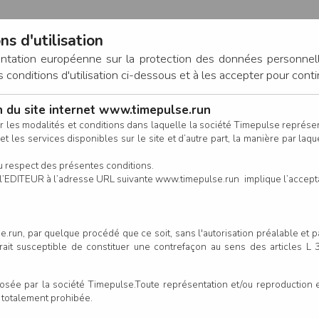
ns d'utilisation
entation européenne sur la protection des données personnel
onditions d'utilisation ci-dessous et à les accepter pour conti
on du site internet www.timepulse.run
CONNEXION
r les modalités et conditions dans laquelle la société Timepulse représ
t les services disponibles sur le site et d’autre part, la manière par laquel
CALENDRIER
RÉSULTATS
INSCRIPTION EN LIGNE
CO
u respect des présentes conditions.
 de l’EDITEUR à l’adresse URL suivante www.timepulse.run implique l’accep
.run, par quelque procédé que ce soit, sans l'autorisation préalable et 
serait susceptible de constituer une contrefaçon au sens des articles L
e par la société Timepulse.Toute représentation et/ou reproduction et/
t totalement prohibée.