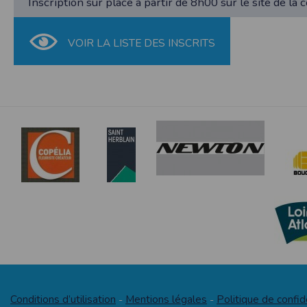
Inscription sur place à partir de 8h00 sur le site de la 
et concernent, a minima, votre identifiant,
Les organisateurs se réservent le droit de mettre hors de co
de mettre en œuvre un procédé automatique
à poursuivre une épreuve.
fonctionnelle sans l’acceptation de cookie
VOIR LA LISTE DES INSCRITS
bonne exécution de la prestation. Les infor
Art. 3 - Des commissaires de course sont répartis sur tout le c
et Libertés. Nous vous informons que vos 
sécurité des coureurs.
particulière. Néanmoins, vos réponses do
agrégées dans le but d’établir des stati
Art. 4 - Chronométrage au premier kilomètre, ravitaillement
pourront être communiquées sur réquisition 
l’épreuve de 12 km, balisage au sol et bandes de sécurité.
demande en ce sens via l'email contact ou p
Art. 5 - Les participants autorisent expressément les organis
Sécurité des données collectées
utiliser les images fixes ou audiovisuelles sur lesquelles ils 
L'accès au serveur et à l'interface Timepuls
de la manifestation, sur tous les supports y compris les do
organisationnelles appropriées ont été pri
publicitaires dans le monde entier et pour la durée la plus lo
peuvent accéder aux données personnelles
données personnelles du Participant, Timepu
Art. 6 - L’UFCPH s’engage à ne pas communiquer le fichier de
Timepulse met à disposition des organisate
ne pas les activer dans son événement.
Droit applicable
Tant le présent site que les modalités et co
éventuelle, et après l’échec de toute tentat
Pour toute question relative aux présentes co
Conditions d’utilisation
Mentions légales
Politique de confid
-
-