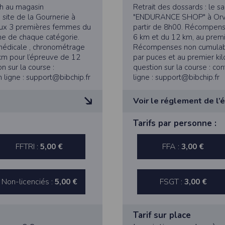
dition > Préférences
.
8h au magasin
Retrait des dossards : le
site de la Gournerie à
"ENDURANCE SHOP" à Orvault
aux 3 premières femmes du
partir de 8h00. Récompen
e de chaque catégorie.
6 km et du 12 km, au prem
médicale , chronométrage
Récompenses non cumulable
 km pour l’épreuve de 12
par puces et au premier kil
édez à la section
Confidentialité
.
n sur la course :
question sur la course : co
 ligne : support@bibchip.fr
ligne : support@bibchip.fr
s
Voir le réglement de l’
à votre navigateur depuis nos serveurs, que vous utilisiez un ordinateur, u
ns : nous les employons pour vous identifier de page en page lorsque 
cenciés joindront
Art. 1 - Conformément au r
Tarifs par personne :
pter les visiteurs d'une page.
édical de non contre-
obligatoirement à leur bull
t de moins d’un an ou sa
indication à la pratique de
FFTRI :
FFA :
5,00 €
3,00 €
copie certifiée conforme d
tive européenne : La RGPD A ce titre, un DPO a été nommé : contact@time
ence.
Les coureurs licenciés FFA 
es données
des licences et certificats
Lors de la remise des dossar
Non-licenciés :
FSGT :
tive à l'informatique et aux libertés, modifiée en août 2004, le présent si
5,00 €
médicaux seront acceptés, 
3,00 €
éro 2011834.
té civile. Ils déclinent
Les organisateurs sont couv
gatoires lors de l'inscription sont nécessaires aux fins de bénéficier
toute responsabilité sur les
s permettent d'effectuer des statistiques quant à la consultation de ses
Tarif sur place
es données collectées et ultérieurement traitées par nos soins sont cell
tes.
Art. 2 - Une assistance méd