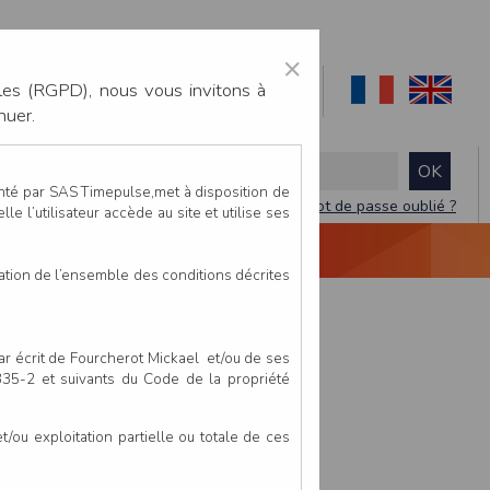
×
les (RGPD), nous vous invitons à
nuer.
enté par SAS Timepulse,met à disposition de
Mot de passe oublié ?
le l’utilisateur accède au site et utilise ses
NTACTEZ-NOUS
DEVIS
VIDÉO LIVE
tation de l’ensemble des conditions décrites
par écrit de Fourcherot Mickael et/ou de ses
 335-2 et suivants du Code de la propriété
ou exploitation partielle ou totale de ces