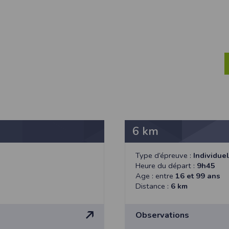
ur suivant :https://www.ovh.com/fr/protection-donnees-personnelles/gd
ateur et nos serveurs utilisent le protocole HTTPS qui crypte les données
pas stockés en clair dans notre base de données mais sont cryptés e
ommunications entre nos différents serveurs se font sur un réseau privé qu
ernet
ctiver les cookies sur votre ordinateur. Notez cependant que votre expér
, la perte de votre session membre lorsque vous changez de page, l'imp
taines pages.
os attentes nous vous invitons à paramétrer votre navigateur en tenant comp
6 km
on
Outils
, puis sur
Options Internet
.
Type d’épreuve :
Individuel
avigation
, cliquez sur
Paramètres
.
Heure du départ :
9h45
Age : entre
16 et 99 ans
Distance :
6 km
 sélectionnez le menu
Options
 privée
et cliquez sur
Affichez les cookies
Observations