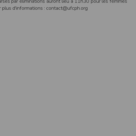
urses par éliminations auront lieu à 11h30 pour les femmes
ens électronique ou téléphonique.
plus d'informations : contact@ufcph.org
rvices.
e tout sans droit à indemnités. L’utilisateur
uler pour l’utilisateur ou tout tiers.
n afin de les adapter aux évolutions du site
elque forme que ce soit sur la nature et les
ements éventuels. La communication de toute
otégées par un droit de propriété.
sur Internet
e l'éditeur
t à participer à des épreuves inscrites au