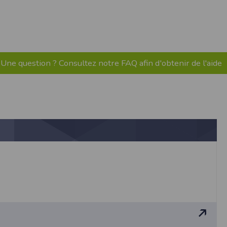
pr.xml
 avant qu’elles ne transitent sur le réseau.
n utilisant les dernières technologies de
i n’est pas accessible depuis l’extérieur.
Une question ? Consultez notre FAQ afin d'obtenir de l'aide
ience sur notre site peut en être affectée
ossibilité d'accéder à certaines pages ou
te de la finalité des cookies.