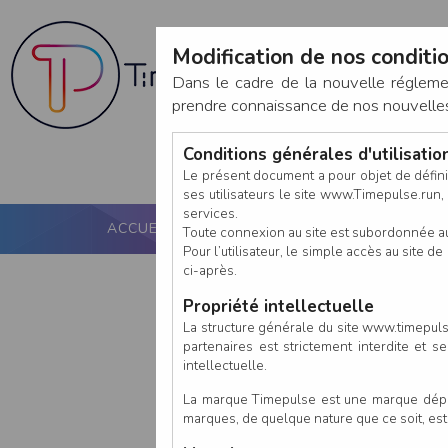
Modification de nos conditio
Dans le cadre de la nouvelle réglem
prendre connaissance de nos nouvelles c
Conditions générales d'utilisati
Le présent document a pour objet de défini
ses utilisateurs le site www.Timepulse.run, e
services.
ACCUEIL
PUCE ACTIVE
NOS SERVICES
Toute connexion au site est subordonnée a
Pour l’utilisateur, le simple accès au site
ci-après.
Propriété intellectuelle
La structure générale du site www.timepulse
partenaires est strictement interdite et 
intellectuelle.
La marque Timepulse est une marque déposé
marques, de quelque nature que ce soit, es