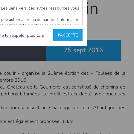
Saint-Herblain
. Les liens vers ces autres ressources vous
ucune autorisation ou demande d’information
convient toutefois d’afficher ce site dans une
u’il estime non conforme à l’objet du site
J'ACCEPTE
Me le rappeler plus tard
25 sept
2016
es comme étant fiables.
rs typographiques.
n sur ce site.
de courir » organise la 21ème édition des « Foulées de la
ent avoir fait l’objet de mises à jour. En
tembre 2016.
teur en prend connaissance.
c du Château de la Gournerie, est constitué de chemins de
de l’utilisateur, qui assume la totalité des
 portions bitumées. Le profil est accidenté avec quelques
ernier.
e l’interprétation ou de l’utilisation des
km qui est inscrit au Challenge de Loire Atlantique des
nce est également proposée : 6 km.
 événement hors du contrôle de l’EDITEUR, et
des services.
sions et des performances en terme de temps