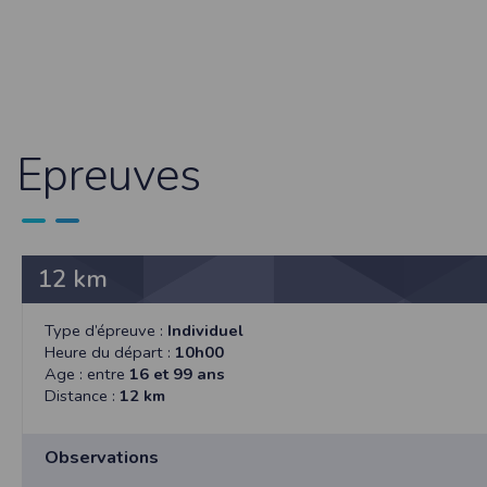
Sécurisation des données
Les données sont hébergées par l'héberge
Toutes les communications entre votre navig
Par ailleurs, les mots de passe ne sont 
sécurisation des mots de passe. Enfin, les c
Paramétrer votre navigateur int
Epreuves
Vous pouvez à tout moment choisir de désa
comme par exemple et sans être exhaustif
encore la perte de vos préférences sur cer
Afin de gérer les cookies au plus près de v
12 km
Internet Explorer
Dans Internet Explorer, cliquez sur le bout
Type d’épreuve :
Individuel
Sous l'onglet
Général
, sous
Historique de n
Heure du départ :
10h00
Cliquez sur le bouton
Afficher les fichiers
.
Age : entre
16 et 99 ans
Firefox
Distance :
12 km
Allez dans l'onglet
Outils du navigateur
puis
Dans la fenêtre qui s'affiche, choisissez
Vie
Observations
Safari