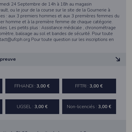
 samedi 24 Septembre de 14h à 18h au magasin
, ou le jour de la course sur le site de la Gournerie à
ses : aux 3 premiers hommes et aux 3 premières femmes du
ier homme et à la première femme de chaque catégorie.
s. Les petits plus : Assistance médicale , chronométrage
omètre, balisage au sol et bandes de sécurité. Pour toute
ntact@ufcph.org Pour toute question sur les inscriptions en
épreuve
ne tablette ou un smartphone.
vous disposez d'un compte membre, retenir
èglement FFA, les coureurs non licenciés joindront
etin d’engagement un certificat médical de non contre-
 l’athlétisme en compétition datant de moins d’un an ou sa
FFHANDI :
FFTRI :
3,00 €
3,00 €
e sa main et signée.
pulse.run
indiqueront le numéro de leur licence.
ds, seuls les justificatifs papiers des licences et certificats
UGSEL :
Non-licenciés :
te à été déclaré à la Commission Nationale de
pas les copies numériques.
3,00 €
3,00 €
erts par une assurance responsabilité civile. Ils déclinent
 des fonctionnalités du site. Les données
 défaillances physiques, vols, etc.
 pages web, et d'effectuer une localisation
es que vous nous transmettez volontairement
icale est assurée par les secouristes.