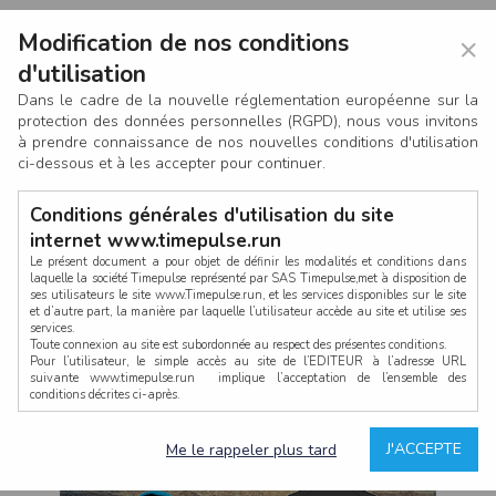
Modification de nos conditions
×
d'utilisation
Dans le cadre de la nouvelle réglementation européenne sur la
protection des données personnelles (RGPD), nous vous invitons
à prendre connaissance de nos nouvelles conditions d'utilisation
ci-dessous et à les accepter pour continuer.
Conditions générales d'utilisation du site
internet www.timepulse.run
Le présent document a pour objet de définir les modalités et conditions dans
laquelle la société Timepulse représenté par SAS Timepulse,met à disposition de
ses utilisateurs le site www.Timepulse.run, et les services disponibles sur le site
CONNEXION
et d’autre part, la manière par laquelle l’utilisateur accède au site et utilise ses
services.
Toute connexion au site est subordonnée au respect des présentes conditions.
Pour l’utilisateur, le simple accès au site de l’EDITEUR à l’adresse URL
suivante www.timepulse.run implique l’acceptation de l’ensemble des
conditions décrites ci-après.
Propriété intellectuelle
Mot de passe oublié ?
J'ACCEPTE
Me le rappeler plus tard
La structure générale du site www.timepulse.run, par quelque procédé que ce
soit, sans l'autorisation préalable et par écrit de Fourcherot Mickael et/ou de ses
partenaires est strictement interdite et serait susceptible de constituer une