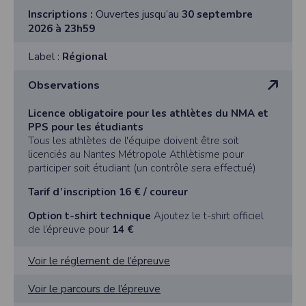
l'utilisateur souhaite télécharger une photo dans la galerie. Nous recueillons
des informations à partir des photos que vous partagez.
Inscriptions :
Ouvertes jusqu’au
30 septembre
2026 à 23h59
Cette application ne requiert pas d'informations de vos contacts.
Informations sur le paiement
Label :
Régional
Aucun paiement n'étant effectué dans l'application, aucune information sur
vos cartes de crédit ou de débit ne sera collectée.
Observations
Traduction in English :
Licence obligatoire pour les athlètes du NMA et
This app requires camera permissions if the user is interested in uploading a
photo to the gallery. We collect information from the photos you share. This app
PPS pour les étudiants
does not require information from your contacts.
Tous les athlètes de l'équipe doivent être soit
licenciés au Nantes Métropole Athlètisme pour
Payment information
participer soit étudiant (un contrôle sera effectué)
No payment is made within the app, so no information about your credit or
debit cards will be collected.
Tarif d’inscription 16
€ / coureur
Option t-shirt technique
Ajoutez le t-shirt officiel
de l’épreuve pour
14 €
Voir le réglement de l’épreuve
Voir le parcours de l’épreuve