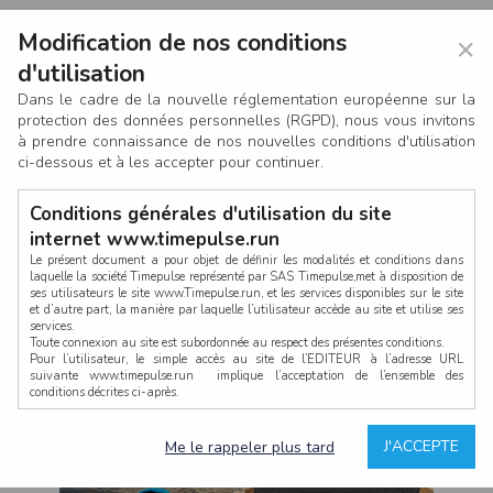
Modification de nos conditions
×
d'utilisation
Dans le cadre de la nouvelle réglementation européenne sur la
protection des données personnelles (RGPD), nous vous invitons
à prendre connaissance de nos nouvelles conditions d'utilisation
ci-dessous et à les accepter pour continuer.
Conditions générales d'utilisation du site
internet www.timepulse.run
Le présent document a pour objet de définir les modalités et conditions dans
laquelle la société Timepulse représenté par SAS Timepulse,met à disposition de
ses utilisateurs le site www.Timepulse.run, et les services disponibles sur le site
CONNEXION
et d’autre part, la manière par laquelle l’utilisateur accède au site et utilise ses
services.
Toute connexion au site est subordonnée au respect des présentes conditions.
Pour l’utilisateur, le simple accès au site de l’EDITEUR à l’adresse URL
suivante www.timepulse.run implique l’acceptation de l’ensemble des
conditions décrites ci-après.
Propriété intellectuelle
Mot de passe oublié ?
J'ACCEPTE
Me le rappeler plus tard
La structure générale du site www.timepulse.run, par quelque procédé que ce
soit, sans l'autorisation préalable et par écrit de Fourcherot Mickael et/ou de ses
partenaires est strictement interdite et serait susceptible de constituer une