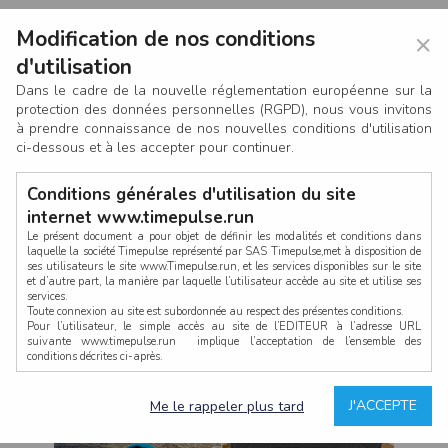
Modification de nos conditions
×
d'utilisation
Dans le cadre de la nouvelle réglementation européenne sur la
protection des données personnelles (RGPD), nous vous invitons
à prendre connaissance de nos nouvelles conditions d'utilisation
ci-dessous et à les accepter pour continuer.
Conditions générales d'utilisation du site
internet www.timepulse.run
Le présent document a pour objet de définir les modalités et conditions dans
laquelle la société Timepulse représenté par SAS Timepulse,met à disposition de
ses utilisateurs le site www.Timepulse.run, et les services disponibles sur le site
CONNEXION
et d’autre part, la manière par laquelle l’utilisateur accède au site et utilise ses
services.
Toute connexion au site est subordonnée au respect des présentes conditions.
Pour l’utilisateur, le simple accès au site de l’EDITEUR à l’adresse URL
suivante www.timepulse.run implique l’acceptation de l’ensemble des
conditions décrites ci-après.
Propriété intellectuelle
Mot de passe oublié ?
J'ACCEPTE
Me le rappeler plus tard
La structure générale du site www.timepulse.run, par quelque procédé que ce
soit, sans l'autorisation préalable et par écrit de Fourcherot Mickael et/ou de ses
partenaires est strictement interdite et serait susceptible de constituer une