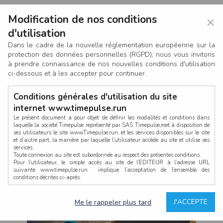
Modification de nos conditions
×
d'utilisation
Dans le cadre de la nouvelle réglementation européenne sur la
protection des données personnelles (RGPD), nous vous invitons
à prendre connaissance de nos nouvelles conditions d'utilisation
ci-dessous et à les accepter pour continuer.
Conditions générales d'utilisation du site
internet www.timepulse.run
Le présent document a pour objet de définir les modalités et conditions dans
laquelle la société Timepulse représenté par SAS Timepulse,met à disposition de
ses utilisateurs le site www.Timepulse.run, et les services disponibles sur le site
CONNEXION
et d’autre part, la manière par laquelle l’utilisateur accède au site et utilise ses
services.
Toute connexion au site est subordonnée au respect des présentes conditions.
Pour l’utilisateur, le simple accès au site de l’EDITEUR à l’adresse URL
suivante www.timepulse.run implique l’acceptation de l’ensemble des
conditions décrites ci-après.
Propriété intellectuelle
Mot de passe oublié ?
J'ACCEPTE
Me le rappeler plus tard
La structure générale du site www.timepulse.run, par quelque procédé que ce
soit, sans l'autorisation préalable et par écrit de Fourcherot Mickael et/ou de ses
partenaires est strictement interdite et serait susceptible de constituer une