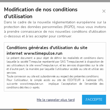
Modification de nos conditions
×
d'utilisation
Dans le cadre de la nouvelle réglementation européenne sur la
protection des données personnelles (RGPD), nous vous invitons
à prendre connaissance de nos nouvelles conditions d'utilisation
ci-dessous et à les accepter pour continuer.
Conditions générales d'utilisation du site
internet www.timepulse.run
Le présent document a pour objet de définir les modalités et conditions dans
laquelle la société Timepulse représenté par SAS Timepulse,met à disposition de
ses utilisateurs le site www.Timepulse.run, et les services disponibles sur le site
CONNEXION
et d’autre part, la manière par laquelle l’utilisateur accède au site et utilise ses
services.
Toute connexion au site est subordonnée au respect des présentes conditions.
Pour l’utilisateur, le simple accès au site de l’EDITEUR à l’adresse URL
suivante www.timepulse.run implique l’acceptation de l’ensemble des
conditions décrites ci-après.
Propriété intellectuelle
Mot de passe oublié ?
J'ACCEPTE
Me le rappeler plus tard
La structure générale du site www.timepulse.run, par quelque procédé que ce
soit, sans l'autorisation préalable et par écrit de Fourcherot Mickael et/ou de ses
partenaires est strictement interdite et serait susceptible de constituer une