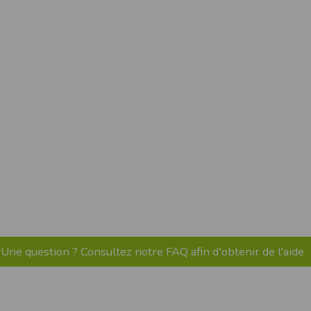
pr.xml
 avant qu’elles ne transitent sur le réseau.
n utilisant les dernières technologies de
i n’est pas accessible depuis l’extérieur.
ience sur notre site peut en être affectée
ossibilité d'accéder à certaines pages ou
te de la finalité des cookies.
Une question ? Consultez notre FAQ afin d'obtenir de l'aide