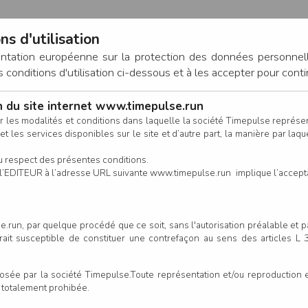
ns d'utilisation
entation européenne sur la protection des données personnel
onditions d'utilisation ci-dessous et à les accepter pour conti
on du site internet www.timepulse.run
CONNEXION
r les modalités et conditions dans laquelle la société Timepulse représ
t les services disponibles sur le site et d’autre part, la manière par laquel
CALENDRIER
RÉSULTATS
INSCRIPTION EN LIGNE
CO
u respect des présentes conditions.
 de l’EDITEUR à l’adresse URL suivante www.timepulse.run implique l’accep
.run, par quelque procédé que ce soit, sans l'autorisation préalable et 
serait susceptible de constituer une contrefaçon au sens des articles L
e par la société Timepulse.Toute représentation et/ou reproduction et/
t totalement prohibée.