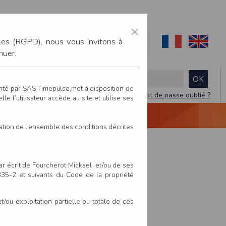
×
les (RGPD), nous vous invitons à
nuer.
enté par SAS Timepulse,met à disposition de
Mot de passe oublié ?
le l’utilisateur accède au site et utilise ses
NTACTEZ-NOUS
DEVIS
VIDÉO LIVE
tation de l’ensemble des conditions décrites
par écrit de Fourcherot Mickael et/ou de ses
 335-2 et suivants du Code de la propriété
ou exploitation partielle ou totale de ces