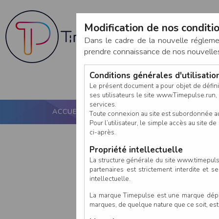
Modification de nos conditio
Dans le cadre de la nouvelle réglem
prendre connaissance de nos nouvelles c
Conditions générales d'utilisati
Le présent document a pour objet de défini
ses utilisateurs le site www.Timepulse.run, e
services.
ACCUEIL
PUCE ACTIVE
NOS SERVICES
Toute connexion au site est subordonnée a
Pour l’utilisateur, le simple accès au site
ci-après.
Propriété intellectuelle
La structure générale du site www.timepulse
partenaires est strictement interdite et 
intellectuelle.
La marque Timepulse est une marque déposé
marques, de quelque nature que ce soit, es