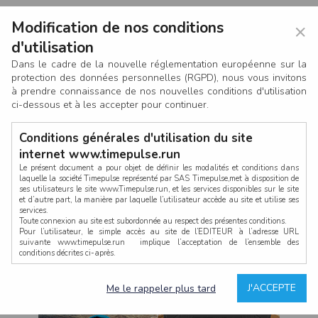
Modification de nos conditions
×
d'utilisation
Dans le cadre de la nouvelle réglementation européenne sur la
protection des données personnelles (RGPD), nous vous invitons
à prendre connaissance de nos nouvelles conditions d'utilisation
ci-dessous et à les accepter pour continuer.
Conditions générales d'utilisation du site
internet www.timepulse.run
Le présent document a pour objet de définir les modalités et conditions dans
laquelle la société Timepulse représenté par SAS Timepulse,met à disposition de
ses utilisateurs le site www.Timepulse.run, et les services disponibles sur le site
CONNEXION
et d’autre part, la manière par laquelle l’utilisateur accède au site et utilise ses
services.
Toute connexion au site est subordonnée au respect des présentes conditions.
Pour l’utilisateur, le simple accès au site de l’EDITEUR à l’adresse URL
suivante www.timepulse.run implique l’acceptation de l’ensemble des
conditions décrites ci-après.
Propriété intellectuelle
Mot de passe oublié ?
J'ACCEPTE
Me le rappeler plus tard
La structure générale du site www.timepulse.run, par quelque procédé que ce
soit, sans l'autorisation préalable et par écrit de Fourcherot Mickael et/ou de ses
partenaires est strictement interdite et serait susceptible de constituer une