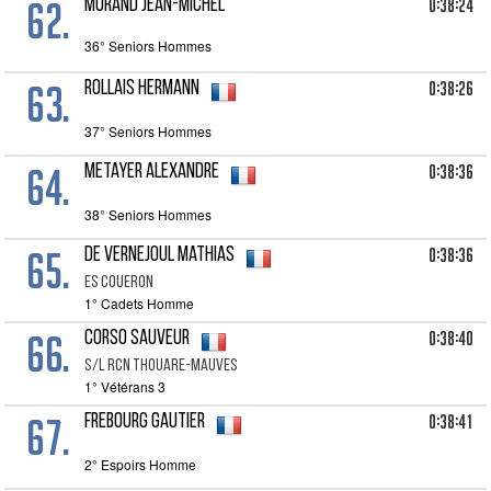
62.
0:38:24
MORAND Jean-Michel
36° Seniors Hommes
63.
0:38:26
ROLLAIS Hermann
37° Seniors Hommes
64.
0:38:36
METAYER Alexandre
38° Seniors Hommes
65.
0:38:36
DE VERNEJOUL Mathias
Es Coueron
1° Cadets Homme
66.
0:38:40
CORSO Sauveur
S/l Rcn Thouare-mauves
1° Vétérans 3
67.
0:38:41
FREBOURG Gautier
2° Espoirs Homme