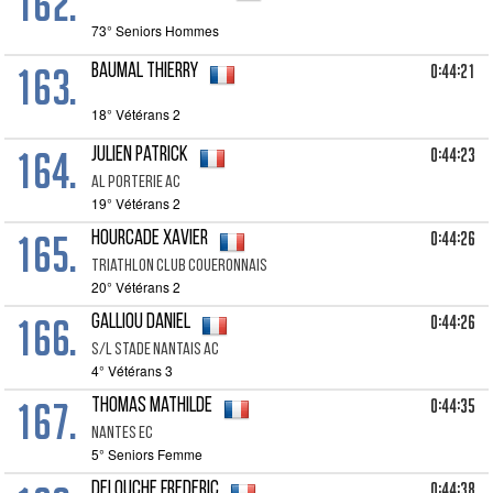
162.
73° Seniors Hommes
163.
0:44:21
BAUMAL Thierry
18° Vétérans 2
164.
0:44:23
JULIEN Patrick
Al Porterie Ac
19° Vétérans 2
165.
0:44:26
HOURCADE Xavier
Triathlon Club Coueronnais
20° Vétérans 2
166.
0:44:26
GALLIOU Daniel
S/l Stade Nantais Ac
4° Vétérans 3
167.
0:44:35
THOMAS Mathilde
Nantes Ec
5° Seniors Femme
0:44:38
DELOUCHE Frederic