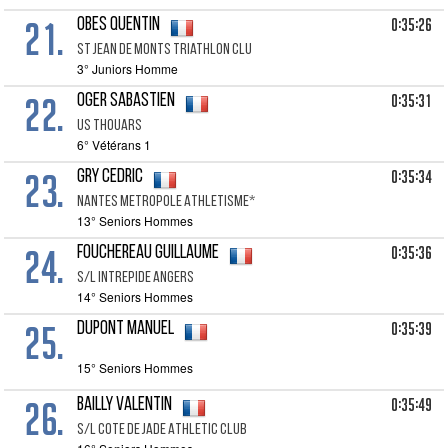
21.
0:35:26
OBES Quentin
St Jean De Monts Triathlon Clu
3° Juniors Homme
22.
0:35:31
OGER Sabastien
Us Thouars
6° Vétérans 1
23.
0:35:34
GRY Cedric
Nantes Metropole Athletisme*
13° Seniors Hommes
24.
0:35:36
FOUCHEREAU Guillaume
S/l Intrepide Angers
14° Seniors Hommes
25.
0:35:39
DUPONT Manuel
15° Seniors Hommes
26.
0:35:49
BAILLY Valentin
S/l Cote De Jade Athletic Club