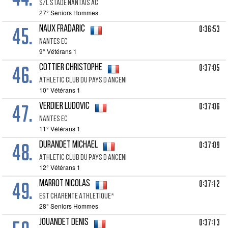
S/l Stade Nantais Ac
27° Seniors Hommes
45.
0:36:53
NAUX Fradaric
Nantes Ec
9° Vétérans 1
46.
0:37:05
COTTIER Christophe
Athletic Club Du Pays D Anceni
10° Vétérans 1
47.
0:37:06
VERDIER Ludovic
Nantes Ec
11° Vétérans 1
48.
0:37:09
DURANDET Michael
Athletic Club Du Pays D Anceni
12° Vétérans 1
49.
0:37:12
MARROT Nicolas
Est Charente Athletique*
28° Seniors Hommes
0:37:13
JOUANDET Denis