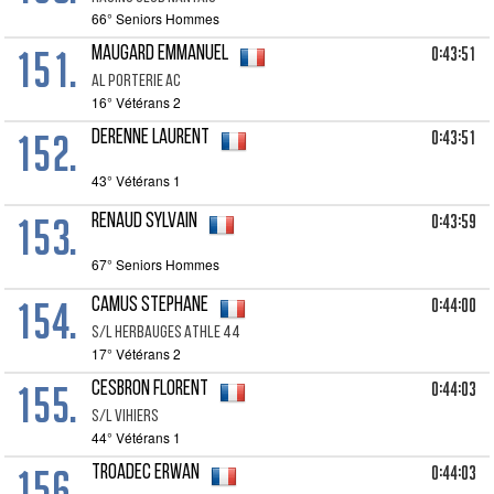
66° Seniors Hommes
151.
0:43:51
MAUGARD Emmanuel
Al Porterie Ac
16° Vétérans 2
152.
0:43:51
DERENNE Laurent
43° Vétérans 1
153.
0:43:59
RENAUD Sylvain
67° Seniors Hommes
154.
0:44:00
CAMUS Stephane
S/l Herbauges Athle 44
17° Vétérans 2
155.
0:44:03
CESBRON Florent
S/l Vihiers
44° Vétérans 1
156.
0:44:03
TROADEC Erwan