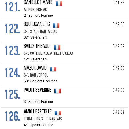
121.
0:41:52
DANIELLOT Marie
Al Porterie Ac
2° Seniors Femme
122.
0:42:00
BOUROGAA Eric
S/l Stade Nantais Ac
37° Vétérans 1
123.
0:42:02
BAILLY Thibault
S/l Cote De Jade Athletic Club
12° Vétérans 2
124.
0:42:05
MAZUR David
S/l Rcn Vertou
58° Seniors Hommes
125.
0:42:06
PALUT Severine
3° Seniors Femme
126.
0:42:07
AMIOT Baptiste
Triathlon Club Nantais
4° Espoirs Homme