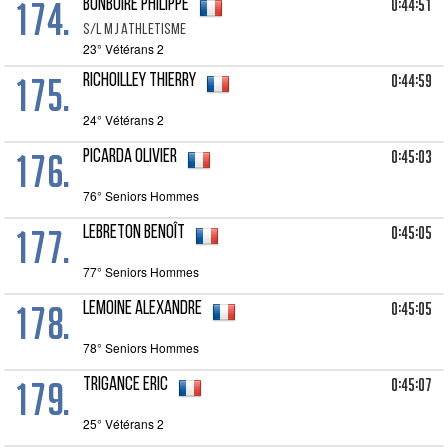
174.
0:44:51
BONBOIRE Philippe
S/l M J Athletisme
23° Vétérans 2
175.
0:44:59
RICHOILLEY Thierry
24° Vétérans 2
176.
0:45:03
PICARDA Olivier
76° Seniors Hommes
177.
0:45:05
LEBRETON Benoît
77° Seniors Hommes
178.
0:45:05
LEMOINE Alexandre
78° Seniors Hommes
179.
0:45:07
TRIGANCE Eric
25° Vétérans 2