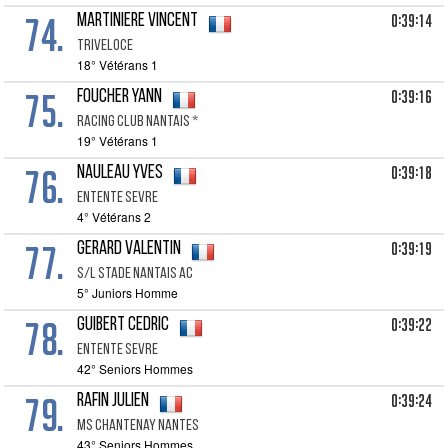
74.
0:39:14
MARTINIERE Vincent
Triveloce
18° Vétérans 1
75.
0:39:16
FOUCHER Yann
Racing Club Nantais *
19° Vétérans 1
76.
0:39:18
NAULEAU Yves
Entente Sevre
4° Vétérans 2
77.
0:39:19
GERARD Valentin
S/l Stade Nantais Ac
5° Juniors Homme
78.
0:39:22
GUIBERT Cedric
Entente Sevre
42° Seniors Hommes
79.
0:39:24
RAFIN Julien
Ms Chantenay Nantes
43° Seniors Hommes