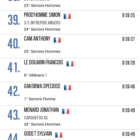
23° Seniors Hommes
39.
0:36:35
PROD'HOMME Simon
S/l Intrepide Angers
24° Seniors Hommes
40.
0:36:37
CAM Anthony
25° Seniors Hommes
41.
0:36:39
LE DOUARIN Francois
8° Vétérans 1
42.
0:36:46
GAKOBWA Speciose
1° Seniors Femme
43.
0:36:49
MENARD Jonathan
Carquefou Ac
26° Seniors Hommes
44.
0:36:49
GODET Sylvain