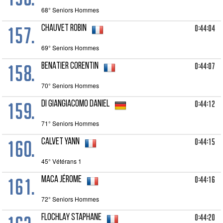
68° Seniors Hommes
157.
0:44:04
CHAUVET Robin
69° Seniors Hommes
158.
0:44:07
BENATIER Corentin
70° Seniors Hommes
159.
0:44:12
DI GIANGIACOMO Daniel
71° Seniors Hommes
160.
0:44:15
CALVET Yann
45° Vétérans 1
161.
0:44:16
MACA Jérome
72° Seniors Hommes
0:44:20
FLOCHLAY Staphane