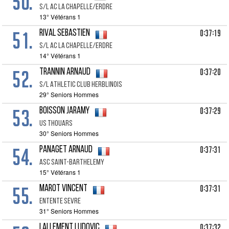
50.
S/l Ac La Chapelle/erdre
13° Vétérans 1
51.
0:37:19
RIVAL Sebastien
S/l Ac La Chapelle/erdre
14° Vétérans 1
52.
0:37:20
TRANNIN Arnaud
S/l Athletic Club Herblinois
29° Seniors Hommes
53.
0:37:29
BOISSON Jaramy
Us Thouars
30° Seniors Hommes
54.
0:37:31
PANAGET Arnaud
Asc Saint-barthelemy
15° Vétérans 1
55.
0:37:31
MAROT Vincent
Entente Sevre
31° Seniors Hommes
0:37:32
LALLEMENT Ludovic