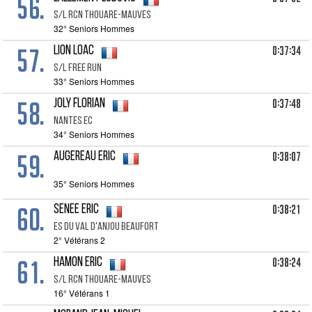
56.
S/l Rcn Thouare-mauves
32° Seniors Hommes
57.
0:37:34
LION Loac
S/l Free Run
33° Seniors Hommes
58.
0:37:48
JOLY Florian
Nantes Ec
34° Seniors Hommes
59.
0:38:07
AUGEREAU Eric
35° Seniors Hommes
60.
0:38:21
SENEE Eric
Es Du Val D'anjou Beaufort
2° Vétérans 2
61.
0:38:24
HAMON Eric
S/l Rcn Thouare-mauves
16° Vétérans 1