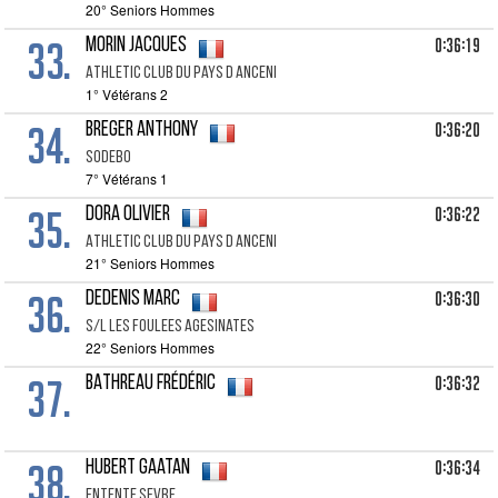
20° Seniors Hommes
33.
0:36:19
MORIN Jacques
Athletic Club Du Pays D Anceni
1° Vétérans 2
34.
0:36:20
BREGER Anthony
Sodebo
7° Vétérans 1
35.
0:36:22
DORA Olivier
Athletic Club Du Pays D Anceni
21° Seniors Hommes
36.
0:36:30
DEDENIS Marc
S/l Les Foulees Agesinates
22° Seniors Hommes
37.
0:36:32
BATHREAU Frédéric
38.
0:36:34
HUBERT Gaatan
Entente Sevre