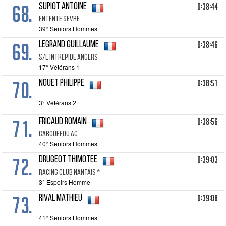
68.
0:38:44
SUPIOT Antoine
Entente Sevre
39° Seniors Hommes
69.
0:38:46
LEGRAND Guillaume
S/l Intrepide Angers
17° Vétérans 1
70.
0:38:51
NOUET Philippe
3° Vétérans 2
71.
0:38:56
FRICAUD Romain
Carquefou Ac
40° Seniors Hommes
72.
0:39:03
DRUGEOT Thimotee
Racing Club Nantais *
3° Espoirs Homme
73.
0:39:08
RIVAL Mathieu
41° Seniors Hommes