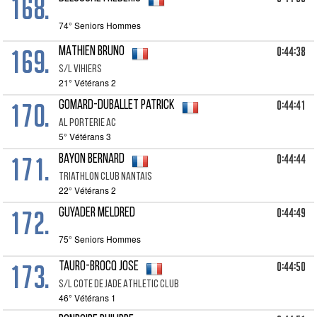
168.
74° Seniors Hommes
169.
0:44:38
MATHIEN Bruno
S/l Vihiers
21° Vétérans 2
170.
0:44:41
GOMARD-DUBALLET Patrick
Al Porterie Ac
5° Vétérans 3
171.
0:44:44
BAYON Bernard
Triathlon Club Nantais
22° Vétérans 2
172.
0:44:49
GUYADER Meldred
75° Seniors Hommes
173.
0:44:50
TAURO-BROCQ Jose
S/l Cote De Jade Athletic Club
46° Vétérans 1