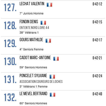
127.
0:42:12
LECHAT Valentin
7° Juniors Homme
128.
0:42:15
FONDIN Denis
Entente Nord Loire 44
38° Vétérans 1
129.
0:42:17
GOURS Mathilde
4° Seniors Femme
130.
0:42:21
CADOT Marc-Antoine
59° Seniors Hommes
131.
0:42:24
PONCELET Sylviane
Association Coureurs De Loches
3° Vétérans 1 Femme
132.
0:42:40
LE MEVEL Bertrand
60° Seniors Hommes