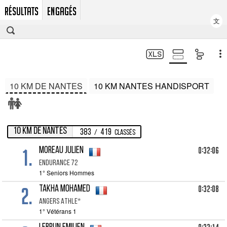
RÉSULTATS
ENGAGÉS
文
10 KM DE NANTES
10 KM NANTES HANDISPORT
10 KM DE NANTES
383
419
/
Classés
1.
0:32:06
MOREAU Julien
Endurance 72
1° Seniors Hommes
2.
0:32:08
TAKHA Mohamed
Angers Athle*
1° Vétérans 1