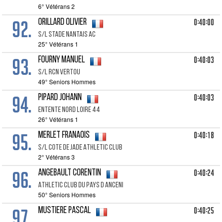
6° Vétérans 2
92.
0:40:00
ORILLARD Olivier
S/l Stade Nantais Ac
25° Vétérans 1
93.
0:40:03
FOURNY Manuel
S/l Rcn Vertou
49° Seniors Hommes
94.
0:40:03
PIPARD Johann
Entente Nord Loire 44
26° Vétérans 1
95.
0:40:18
MERLET Franaois
S/l Cote De Jade Athletic Club
2° Vétérans 3
96.
0:40:24
ANGEBAULT Corentin
Athletic Club Du Pays D Anceni
50° Seniors Hommes
97.
0:40:25
MUSTIERE Pascal