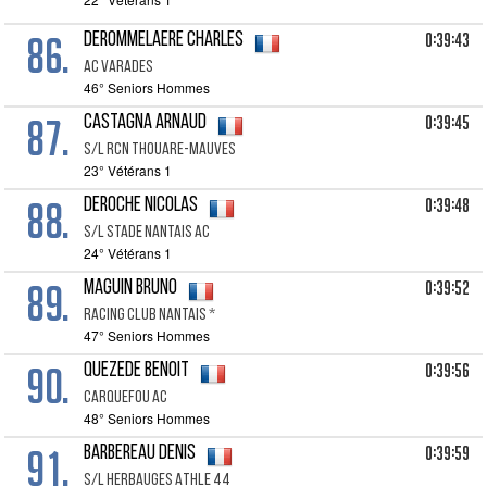
86.
0:39:43
DEROMMELAERE Charles
Ac Varades
46° Seniors Hommes
87.
0:39:45
CASTAGNA Arnaud
S/l Rcn Thouare-mauves
23° Vétérans 1
88.
0:39:48
DEROCHE Nicolas
S/l Stade Nantais Ac
24° Vétérans 1
89.
0:39:52
MAGUIN Bruno
Racing Club Nantais *
47° Seniors Hommes
90.
0:39:56
QUEZEDE Benoit
Carquefou Ac
48° Seniors Hommes
91.
0:39:59
BARBEREAU Denis
S/l Herbauges Athle 44