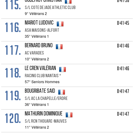
115.
0:41:30
GODEFROY Christian
S/l Cote De Jade Athletic Club
9° Vétérans 2
116.
0:41:45
MARIOT Ludovic
Asa Maisons-alfort
35° Vétérans 1
117.
0:41:46
BERNARD Bruno
Ac Varades
10° Vétérans 2
118.
0:41:46
LE CREN Valérian
Racing Club Nantais *
57° Seniors Hommes
119.
0:41:47
BOUGRIBATE Said
S/l Ac La Chapelle/erdre
36° Vétérans 1
120.
0:41:47
MATHURIN Dominique
S/l Rcn Thouare-mauves
11° Vétérans 2