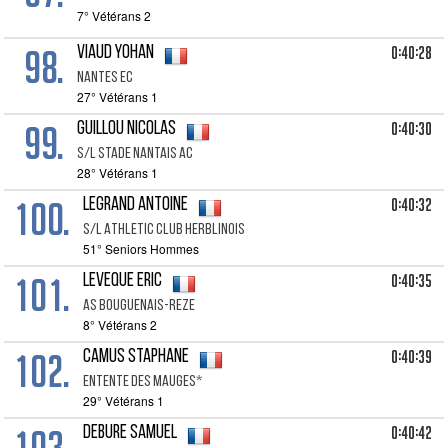
7° Vétérans 2
98.
0:40:28
VIAUD Yohan
Nantes Ec
27° Vétérans 1
99.
0:40:30
GUILLOU Nicolas
S/l Stade Nantais Ac
28° Vétérans 1
100.
0:40:32
LEGRAND Antoine
S/l Athletic Club Herblinois
51° Seniors Hommes
101.
0:40:35
LEVEQUE Eric
As Bouguenais-reze
8° Vétérans 2
102.
0:40:39
CAMUS Staphane
Entente Des Mauges*
29° Vétérans 1
103.
0:40:42
DEBURE Samuel