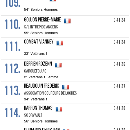
109.
54° Seniors Hommes
110.
0:41:24
GOUJON Pierre-Marie
S/l Intrepide Angers
55° Seniors Hommes
111.
0:41:24
COMBAT Vianney
33° Vétérans 1
112.
0:41:26
DERRIEN Rozenn
Carquefou Ac
2° Vétérans 1 Femme
113.
0:41:27
BEAUDOUIN Frederic
Association Coureurs De Loches
34° Vétérans 1
114.
0:41:28
BARRON Thomas
Sc Orvault
56° Seniors Hommes