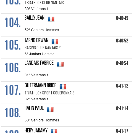
Triathlon Club Nantais
30° Vétérans 1
104.
0:40:49
BAILLY Jean
52° Seniors Hommes
105.
0:40:52
JARNO Erwan
Racing Club Nantais *
6° Juniors Homme
106.
0:40:54
LANDAIS Fabrice
31° Vétérans 1
107.
0:41:12
GUTERMANN Brice
Triathlon Sport Coueronnais
32° Vétérans 1
108.
0:41:14
RAFIN Paul
53° Seniors Hommes
0:41:17
HERY Jaramy