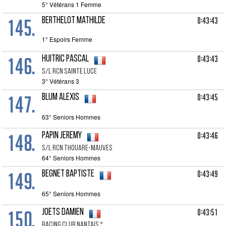
5° Vétérans 1 Femme
145.
0:43:43
BERTHELOT Mathilde
1° Espoirs Femme
146.
0:43:43
HUITRIC Pascal
S/l Rcn Sainte Luce
3° Vétérans 3
147.
0:43:45
BLUM Alexis
63° Seniors Hommes
148.
0:43:46
PAPIN Jeremy
S/l Rcn Thouare-mauves
64° Seniors Hommes
149.
0:43:49
BEGNET Baptiste
65° Seniors Hommes
150.
0:43:51
JOETS Damien
Racing Club Nantais *