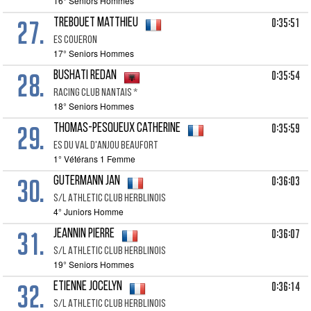
16° Seniors Hommes
27.
0:35:51
TREBOUET Matthieu
Es Coueron
17° Seniors Hommes
28.
0:35:54
BUSHATI Redan
Racing Club Nantais *
18° Seniors Hommes
29.
0:35:59
THOMAS-PESQUEUX Catherine
Es Du Val D'anjou Beaufort
1° Vétérans 1 Femme
30.
0:36:03
GUTERMANN Jan
S/l Athletic Club Herblinois
4° Juniors Homme
31.
0:36:07
JEANNIN Pierre
S/l Athletic Club Herblinois
19° Seniors Hommes
32.
0:36:14
ETIENNE Jocelyn
S/l Athletic Club Herblinois