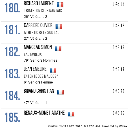
180.
0:45:09
RICHARD Laurent
Triathlon Club Nantais
26° Vétérans 2
181.
0:45:12
CARRIERE Olivier
Athletic Retz Sud Lac
27° Vétérans 2
182.
0:45:16
MANCEAU Simon
Eac Evreux
79° Seniors Hommes
183.
0:45:17
JEAN Emeline
Entente Des Mauges*
6° Seniors Femme
184.
0:45:20
BRIAND Christian
47° Vétérans 1
185.
0:45:26
RENAUX-MONET Agathe
7° Seniors Femme
Dernière modif 11/20/2025, 9:15:38 AM
. Powered by Wiclax