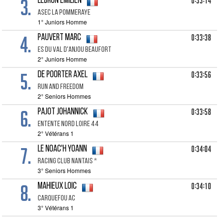
3.
0:33:14
LEBRUN Emilien
Asec La Pommeraye
1° Juniors Homme
4.
0:33:38
PAUVERT Marc
Es Du Val D'anjou Beaufort
2° Juniors Homme
5.
0:33:56
DE POORTER Axel
Run And Freedom
2° Seniors Hommes
6.
0:33:58
PAJOT Johannick
Entente Nord Loire 44
2° Vétérans 1
7.
0:34:04
LE NOAC'H Yoann
Racing Club Nantais *
3° Seniors Hommes
8.
0:34:10
MAHIEUX Loic
Carquefou Ac
3° Vétérans 1