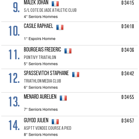
9.
0:34:15
MALEK Johan
S/l Cote De Jade Athletic Club
4° Seniors Hommes
10.
0:34:18
CASILE Raphael
1° Espoirs Homme
11.
0:34:36
BOURGEAIS Frederic
Pontivy Triathlon
5° Seniors Hommes
12.
0:34:42
SPASSEVITCH Staphane
Triathlon Media Club
6° Seniors Hommes
13.
0:34:55
MENARD Aurelien
7° Seniors Hommes
14.
0:34:57
GUYOD Julien
Asptt Vendee Course A Pied
8° Seniors Hommes