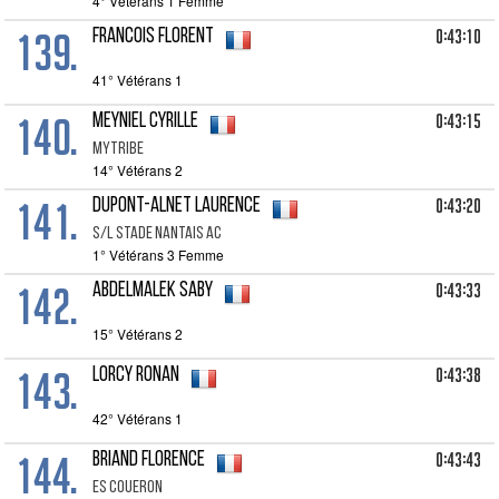
4° Vétérans 1 Femme
139.
0:43:10
FRANCOIS Florent
41° Vétérans 1
140.
0:43:15
MEYNIEL Cyrille
Mytribe
14° Vétérans 2
141.
0:43:20
DUPONT-ALNET Laurence
S/l Stade Nantais Ac
1° Vétérans 3 Femme
142.
0:43:33
ABDELMALEK Saby
15° Vétérans 2
143.
0:43:38
LORCY Ronan
42° Vétérans 1
144.
0:43:43
BRIAND Florence
Es Coueron