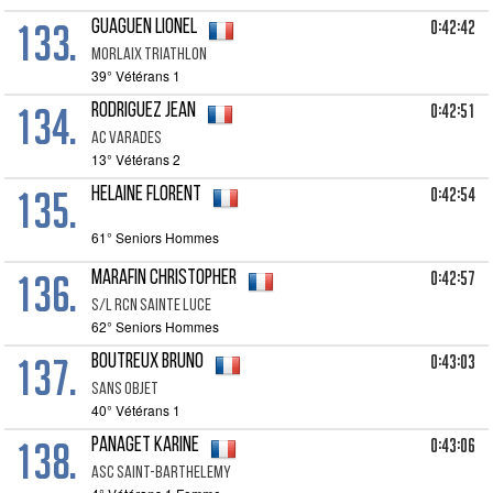
133.
0:42:42
GUAGUEN Lionel
Morlaix Triathlon
39° Vétérans 1
134.
0:42:51
RODRIGUEZ Jean
Ac Varades
13° Vétérans 2
135.
0:42:54
HELAINE Florent
61° Seniors Hommes
136.
0:42:57
MARAFIN Christopher
S/l Rcn Sainte Luce
62° Seniors Hommes
137.
0:43:03
BOUTREUX Bruno
Sans Objet
40° Vétérans 1
138.
0:43:06
PANAGET Karine
Asc Saint-barthelemy