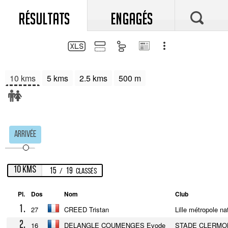
RÉSULTATS
ENGAGÉS
10 kms
5 kms
2.5 kms
500 m
Arrivée
10 kms
15
19
/
Classés
Pl.
Dos
Nom
Club
1.
27
CREED Tristan
Lille métropole na
2.
16
DELANGLE COUMENGES Evode
STADE CLERMO