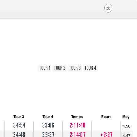
文
Tour 1
Tour 2
Tour 3
Tour 4
Tour 3
Tour 4
Temps
Ecart
Moy
34:54
33:06
2:11:40
4,56
34:48
35:27
2:14:07
+2:27
4,47