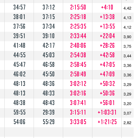
34:57
37:12
2:15:50
+4:10
4,42
38:01
37:15
2:25:18
+13:38
4,13
37:56
37:34
2:25:35
+13:55
4,12
39:51
39:10
2:33:44
+22:04
3,90
41:48
42:17
2:40:06
+28:26
3,75
44:55
45:03
2:54:38
+42:58
3,44
45:47
46:58
2:58:45
+47:05
3,36
46:02
45:50
2:58:49
+47:09
3,36
48:13
48:36
3:02:12
+50:32
3,29
48:13
48:33
3:02:16
+50:36
3,29
48:38
48:43
3:07:41
+56:01
3,20
59:55
29:39
3:15:11
+1:03:31
3,07
54:06
55:29
3:33:05
+1:21:25
2,82