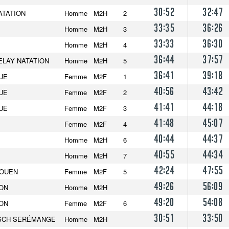
30:52
32:47
ATATION
Homme
M2H
2
33:35
36:26
Homme
M2H
3
33:33
36:30
Homme
M2H
4
36:44
37:57
ELAY NATATION
Homme
M2H
5
36:41
39:18
UE
Femme
M2F
1
40:56
43:42
UE
Femme
M2F
2
41:41
44:18
UE
Femme
M2F
3
41:48
45:07
Femme
M2F
4
40:44
44:37
Homme
M2H
6
40:55
44:34
Homme
M2H
7
42:24
47:55
ROUEN
Femme
M2F
5
49:26
56:09
ION
Homme
M2H
49:20
54:08
ION
Femme
M2F
6
30:51
33:50
NSCH SERÉMANGE
Homme
M2H