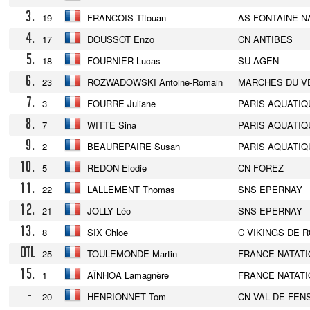
3.
19
FRANCOIS Titouan
AS FONTAINE N
4.
17
DOUSSOT Enzo
CN ANTIBES
5.
18
FOURNIER Lucas
SU AGEN
6.
23
ROZWADOWSKI Antoine-Romain
MARCHES DU V
7.
3
FOURRE Juliane
PARIS AQUATIQ
8.
7
WITTE Sina
PARIS AQUATIQ
9.
2
BEAUREPAIRE Susan
PARIS AQUATIQ
10.
5
REDON Elodie
CN FOREZ
11.
22
LALLEMENT Thomas
SNS EPERNAY
12.
21
JOLLY Léo
SNS EPERNAY
13.
8
SIX Chloe
C VIKINGS DE 
OTL
25
TOULEMONDE Martin
FRANCE NATAT
15.
1
AÏNHOA Lamagnère
FRANCE NATAT
-
20
HENRIONNET Tom
CN VAL DE FE