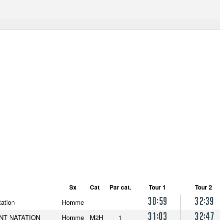
Sx
Cat
Par cat.
Tour 1
Tour 2
30:59
32:39
tation
Homme
31:03
32:47
NT NATATION
Homme
M2H
1