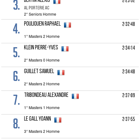
3.
2:23:52
BERTIN Alexis
AL PORTERIE AC
2° Seniors Homme
4.
2:32:48
POULIQUEN Raphael
1° Masters 2 Homme
5.
2:34:14
KLEIN Pierre-Yves
2° Masters 0 Homme
6.
2:34:48
GUILLET Samuel
2° Masters 2 Homme
7.
2:37:09
TRIBONDEAU Alexandre
1° Masters 1 Homme
8.
2:37:55
LE GALL Yoann
3° Masters 2 Homme