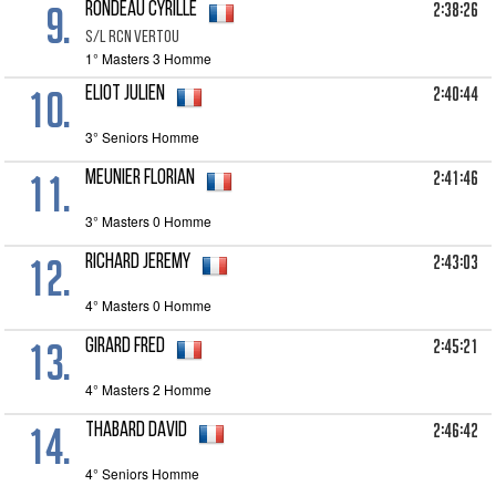
9.
2:38:26
RONDEAU Cyrille
S/L RCN VERTOU
1° Masters 3 Homme
10.
2:40:44
ELIOT Julien
3° Seniors Homme
11.
2:41:46
MEUNIER Florian
3° Masters 0 Homme
12.
2:43:03
RICHARD Jeremy
4° Masters 0 Homme
13.
2:45:21
GIRARD Fred
4° Masters 2 Homme
14.
2:46:42
THABARD David
4° Seniors Homme