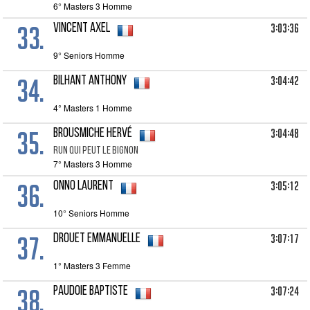
6° Masters 3 Homme
33.
3:03:36
VINCENT Axel
9° Seniors Homme
34.
3:04:42
BILHANT Anthony
4° Masters 1 Homme
35.
3:04:48
BROUSMICHE Hervé
RUN QUI PEUT LE BIGNON
7° Masters 3 Homme
36.
3:05:12
ONNO Laurent
10° Seniors Homme
37.
3:07:17
DROUET Emmanuelle
1° Masters 3 Femme
38.
3:07:24
PAUDOIE Baptiste