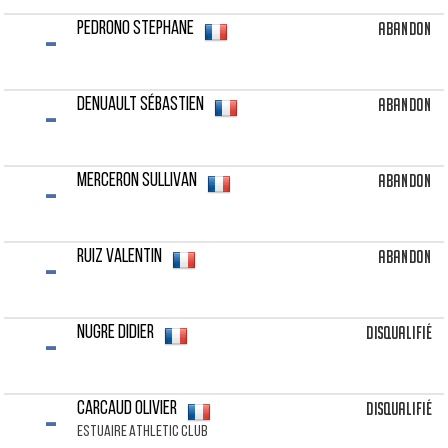
-
Abandon
PEDRONO Stephane
-
Abandon
DENUAULT Sébastien
-
Abandon
MERCERON Sullivan
-
Abandon
RUIZ Valentin
-
Disqualifié
NUGRE Didier
-
Disqualifié
CARCAUD Olivier
ESTUAIRE ATHLETIC CLUB