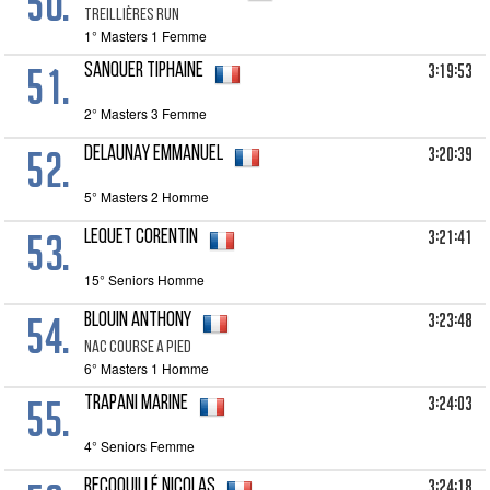
50.
TREILLIÈRES RUN
1° Masters 1 Femme
51.
3:19:53
SANQUER Tiphaine
2° Masters 3 Femme
52.
3:20:39
DELAUNAY Emmanuel
5° Masters 2 Homme
53.
3:21:41
LEQUET Corentin
15° Seniors Homme
54.
3:23:48
BLOUIN Anthony
NAC COURSE A PIED
6° Masters 1 Homme
55.
3:24:03
TRAPANI Marine
4° Seniors Femme
3:24:18
RECOQUILLÉ Nicolas