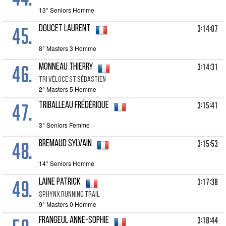
13° Seniors Homme
45.
3:14:07
DOUCET Laurent
8° Masters 3 Homme
46.
3:14:31
MONNEAU Thierry
TRI VÉLOCE ST SÉBASTIEN
2° Masters 5 Homme
47.
3:15:41
TRIBALLEAU Frédérique
3° Seniors Femme
48.
3:15:53
BREMAUD Sylvain
14° Seniors Homme
49.
3:17:38
LAINE Patrick
SPHYNX RUNNING TRAIL
9° Masters 0 Homme
3:18:44
FRANGEUL Anne-Sophie