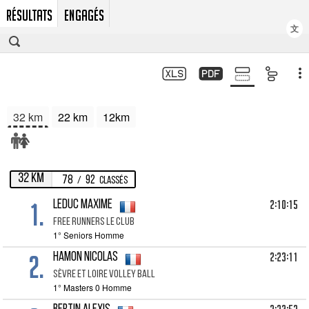
RÉSULTATS
ENGAGÉS
文
32 km
22 km
12km
32 km
78
92
/
Classés
1.
2:10:15
LEDUC Maxime
FREE RUNNERS LE CLUB
1° Seniors Homme
2.
2:23:11
HAMON Nicolas
SÈVRE ET LOIRE VOLLEY BALL
1° Masters 0 Homme