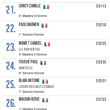
21.
2:51:13
DARCY Camille
6° Masters 0 Homme
22.
2:52:16
PAOLI Maïwen
1° Seniors Femme
23.
2:52:25
MAMET Samuel
S/L RCN VERTOU
4° Masters 3 Homme
24.
2:53:35
FOUCHÉ Paul
NANTES EC
6° Seniors Homme
25.
2:55:31
BLAIN Antoine
LOISIRS DES HAUTS D'ANJOU
7° Seniors Homme
26.
2:57:53
MAUGIN Herve
1° Masters 5 Homme