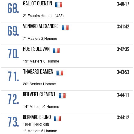
68.
3:40:17
GALLOT Quentin
2° Espoirs Homme (U23)
69.
3:41:42
VENIARD Alexandre
7° Masters 2 Homme
70.
3:42:35
HUET Sullivan
13° Masters 0 Homme
71.
3:43:53
THABARD Damien
20° Seniors Homme
72.
3:44:11
BEILVERT Clément
14° Masters 0 Homme
73.
3:44:12
BERNARD Bruno
TREILLIERES RUN
1° Masters 6 Homme