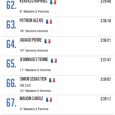
62.
3:29:40
KERVAZO Raphael
6° Masters 2 Homme
63.
3:36:10
POTIRON Alexis
18° Seniors Homme
64.
3:36:21
JADAUD Pierre
19° Seniors Homme
65.
3:37:47
JEANNAUD Etienne
11° Masters 0 Homme
66.
3:39:07
SIMON Sebastien
SNLS44
12° Masters 0 Homme
67.
3:39:17
MAUGIN Carole
3° Masters 3 Femme