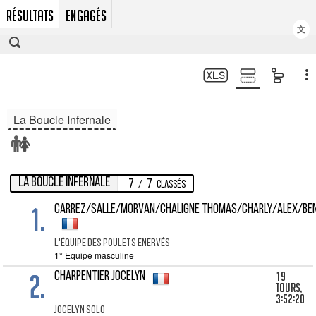
RÉSULTATS
ENGAGÉS
文
La Boucle Infernale
La Boucle Infernale
7
7
/
Classés
1.
CARREZ/SALLE/MORVAN/CHALIGNE Thomas/Charly/Alex/Be
L'ÉQUIPE DES POULETS ENERVÉS
1° Equipe masculine
2.
19
CHARPENTIER Jocelyn
tours,
3:52:20
JOCELYN SOLO