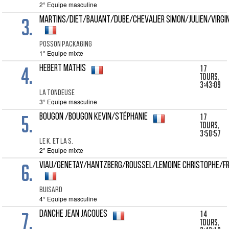
2° Equipe masculine
3.
MARTINS/DIET/BAUANT/DUBE/CHEVALIER Simon/Julien/Virgi
POSSON PACKAGING
1° Equipe mixte
4.
17
HEBERT Mathis
tours,
3:43:09
LA TONDEUSE
3° Equipe masculine
5.
17
BOUGON /BOUGON Kevin/Stéphanie
tours,
3:50:57
LE K. ET LA S.
2° Equipe mixte
6.
VIAU/GENETAY/HANTZBERG/ROUSSEL/LEMOINE Christophe/F
BUISARD
4° Equipe masculine
7.
14
DANCHE Jean Jacques
tours,